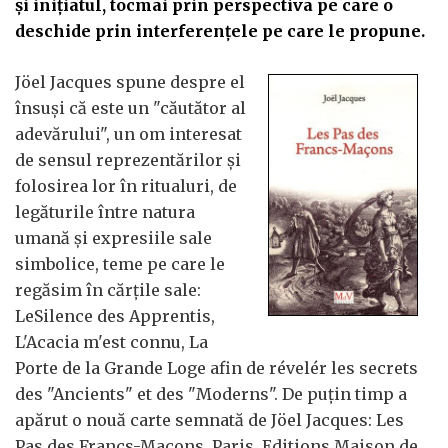
și inițiatul, tocmai prin perspectiva pe care o
deschide prin interferențele pe care le propune.
Jöel Jacques spune despre el
însuși că este un "căutător al
adevărului", un om interesat
de sensul reprezentărilor și
folosirea lor în ritualuri, de
legăturile între natura
umană și expresiile sale
simbolice, teme pe care le
regăsim în cărțile sale:
LeSilence des Apprentis,
L'Acacia m'est connu, La
Porte de la Grande Loge afin de révelér les secrets
des "Ancients" et des "Moderns". De puțin timp a
apărut o nouă carte semnată de Jöel Jacques: Les
Pas des Francs-Maçons, Paris, Editions Maison de