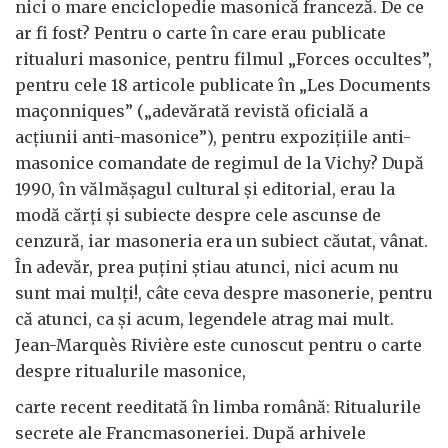
nici o mare enciclopedie masonică franceză. De ce
ar fi fost? Pentru o carte în care erau publicate
ritualuri masonice, pentru filmul „Forces occultes”,
pentru cele 18 articole publicate în „Les Documents
maçonniques” („adevărată revistă oficială a
acțiunii anti-masonice”), pentru expozițiile anti-
masonice comandate de regimul de la Vichy? După
1990, în vălmășagul cultural și editorial, erau la
modă cărți și subiecte despre cele ascunse de
cenzură, iar masoneria era un subiect căutat, vânat.
În adevăr, prea puțini știau atunci, nici acum nu
sunt mai mulți!, câte ceva despre masonerie, pentru
că atunci, ca și acum, legendele atrag mai mult.
Jean-Marquès Rivière este cunoscut pentru o carte
despre ritualurile masonice,
carte recent reeditată în limba română: Ritualurile
secrete ale Francmasoneriei. După arhivele