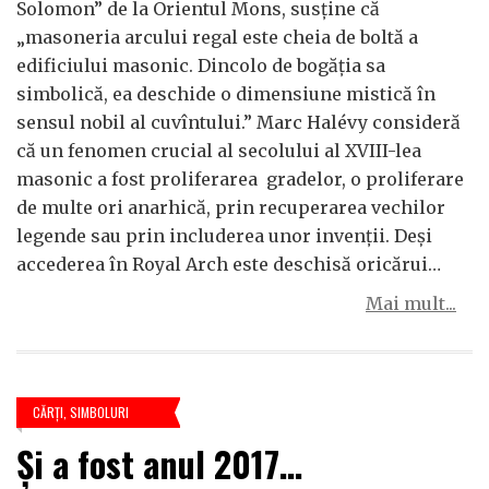
Solomon” de la Orientul Mons, susține că
„masoneria arcului regal este cheia de boltă a
edificiului masonic. Dincolo de bogăția sa
simbolică, ea deschide o dimensiune mistică în
sensul nobil al cuvîntului.” Marc Halévy consideră
că un fenomen crucial al secolului al XVIII-lea
masonic a fost proliferarea gradelor, o proliferare
de multe ori anarhică, prin recuperarea vechilor
legende sau prin includerea unor invenții. Deși
accederea în Royal Arch este deschisă oricărui…
Mai mult...
CĂRŢI
,
SIMBOLURI
Și a fost anul 2017…