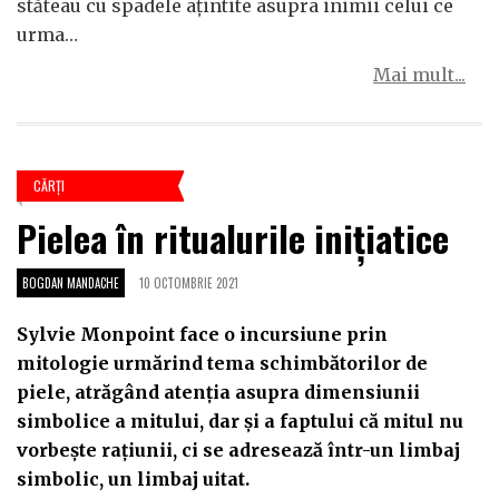
stăteau cu spadele ațintite asupra inimii celui ce
urma…
Mai mult...
CĂRŢI
Pielea în ritualurile inițiatice
BOGDAN MANDACHE
10 OCTOMBRIE 2021
Sylvie Monpoint face o incursiune prin
mitologie urmărind tema schimbătorilor de
piele, atrăgând atenția asupra dimensiunii
simbolice a mitului, dar și a faptului că mitul nu
vorbește rațiunii, ci se adresează într-un limbaj
simbolic, un limbaj uitat.