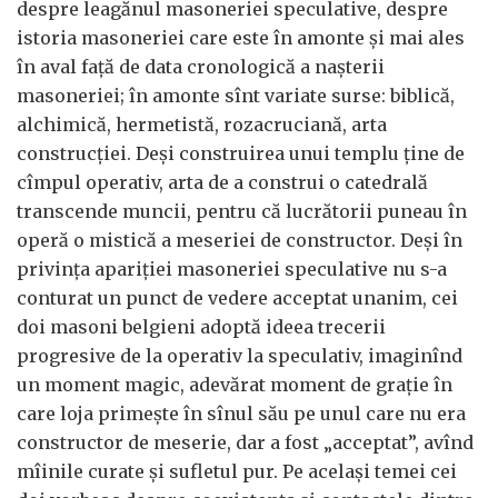
despre leagănul masoneriei speculative, despre
istoria masoneriei care este în amonte și mai ales
în aval față de data cronologică a nașterii
masoneriei; în amonte sînt variate surse: biblică,
alchimică, hermetistă, rozacruciană, arta
construcției. Deși construirea unui templu ține de
cîmpul operativ, arta de a construi o catedrală
transcende muncii, pentru că lucrătorii puneau în
operă o mistică a meseriei de constructor. Deși în
privința apariției masoneriei speculative nu s-a
conturat un punct de vedere acceptat unanim, cei
doi masoni belgieni adoptă ideea trecerii
progresive de la operativ la speculativ, imaginînd
un moment magic, adevărat moment de grație în
care loja primește în sînul său pe unul care nu era
constructor de meserie, dar a fost „acceptat”, avînd
mîinile curate și sufletul pur. Pe același temei cei