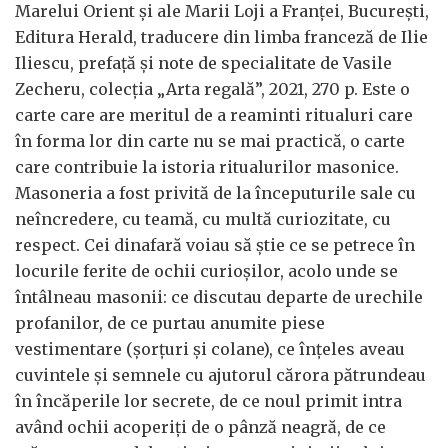
Marelui Orient și ale Marii Loji a Franței, București,
Editura Herald, traducere din limba franceză de Ilie
Iliescu, prefață și note de specialitate de Vasile
Zecheru, colecția „Arta regală”, 2021, 270 p. Este o
carte care are meritul de a reaminti ritualuri care
în forma lor din carte nu se mai practică, o carte
care contribuie la istoria ritualurilor masonice.
Masoneria a fost privită de la începuturile sale cu
neîncredere, cu teamă, cu multă curiozitate, cu
respect. Cei dinafară voiau să știe ce se petrece în
locurile ferite de ochii curioșilor, acolo unde se
întâlneau masonii: ce discutau departe de urechile
profanilor, de ce purtau anumite piese
vestimentare (șorțuri și colane), ce înțeles aveau
cuvintele și semnele cu ajutorul cărora pătrundeau
în încăperile lor secrete, de ce noul primit intra
având ochii acoperiți de o pânză neagră, de ce