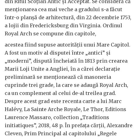
din Ritul Scoțian Antic și Acceptat. Se consideră că
menționarea cea mai veche a gradului s-a făcut
într-o planșă de arhitectură, din 22 decembrie 1753,
a lojii din Fredericksburg din Virginia. Ordinul
Royal Arch se compune din capitole,
acestea fiind supuse autorității unui Mare Capitol.
A fost un motiv al disputei între „antici” și
„moderni”, dispută încheiată în 1813 prin crearea
Marii Loji Unite a Angliei, în a cărei declarație
preliminară se menționează că masoneria
cuprinde trei grade, la care se adaugă Royal Arch,
ca un complement al celui de-al treilea grad.
Despre acest grad este recenta carte a lui Marc
Halévy, La Sainte Arche Royale, Le Thor, Editions
Laurence Massaro, collection „Traditions
initiatiques”, 2018, 48 p. În prefața cărții, Alexandre
Cleven, Prim Principal al capitolului „Regele