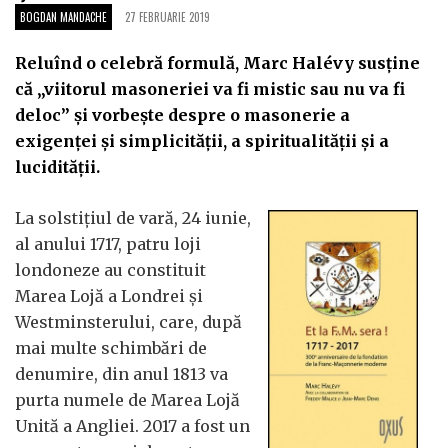
BOGDAN MANDACHE
27 FEBRUARIE 2019
Reluînd o celebră formulă, Marc Halévy susține
că „viitorul masoneriei va fi mistic sau nu va fi
deloc” și vorbește despre o masonerie a
exigenței și simplicității, a spiritualității și a
lucidității.
La solstițiul de vară, 24 iunie,
al anului 1717, patru loji
londoneze au constituit
Marea Lojă a Londrei și
Westminsterului, care, după
mai multe schimbări de
denumire, din anul 1813 va
purta numele de Marea Lojă
Unită a Angliei. 2017 a fost un