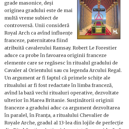
grade masonice, deși
originea gradului este de mai
multă vreme subiect de
controversă. Unii consideră
Royal Arch ca avînd influențe
franceze, paternitatea fiind
atribuită cavalerului Ramsay. Robert Le Forestier
aduce ca probe în favoarea originii franceze
elemente care se regăsesc în ritualul gradului de
Cavaler al Orientului sau cu legenda Arcului Regal.
Un argument ar fi faptul că primele schițe ale
ritualului ar fi fost redactate în limba franceză,
avînd la bază vechi ritualuri operative, dezvoltate
ulterior în Marea Britanie. Susținătorii originii
franceze a gradului aduc ca argument dezvoltarea
în paralel, în Franța, a ritualului Chevalier de
Royale Arche, gradul al 13-lea din lojile de perfecție