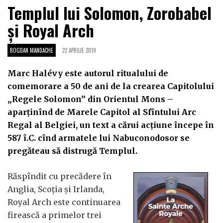
Templul lui Solomon, Zorobabel
și Royal Arch
BOGDAN MANDACHE
22 APRILIE 2019
Marc Halévy este autorul ritualului de
comemorare a 50 de ani de la crearea Capitolului
„Regele Solomon” din Orientul Mons –
aparținînd de Marele Capitol al Sfîntului Arc
Regal al Belgiei, un text a cărui acțiune începe în
587 î.C. cînd armatele lui Nabuconodosor se
pregăteau să distrugă Templul.
Răspîndit cu precădere în
Anglia, Scoția și Irlanda,
Royal Arch este continuarea
firească a primelor trei