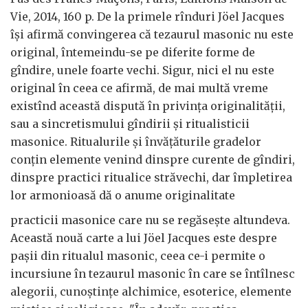
Vie, 2014, 160 p. De la primele rînduri Jöel Jacques
își afirmă convingerea că tezaurul masonic nu este
original, întemeindu-se pe diferite forme de
gîndire, unele foarte vechi. Sigur, nici el nu este
original în ceea ce afirmă, de mai multă vreme
existînd această dispută în privința originalității,
sau a sincretismului gîndirii și ritualisticii
masonice. Ritualurile și învățăturile gradelor
conțin elemente venind dinspre curente de gîndiri,
dinspre practici ritualice străvechi, dar împletirea
lor armonioasă dă o anume originalitate
practicii masonice care nu se regăsește altundeva.
Această nouă carte a lui Jöel Jacques este despre
pașii din ritualul masonic, ceea ce-i permite o
incursiune în tezaurul masonic în care se întîlnesc
alegorii, cunoștințe alchimice, esoterice, elemente