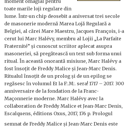
moment omagial pentru
toate marile loji regulare din
lume. Într-un chip deosebit a aniversat trei secole
de masonerie modernă Marea Lojă Regulară a
Belgiei, al cărei Mare Maestru, Jacques François, i-a
cerut lui Marc Halévy, membru al Lojii „La Parfaite
Fraternité” și cunoscut scriitor aplecat asupra
masoneriei, să pregătească un text sub forma unui
ritual. În această onorantă misiune, Marc Halévy a
fost însoțit de Freddy Malice și Jean-Marc Denis.
Ritualul însoțit de un prolog și de un epilog se
regăsesc în volumul Et la F:.M:. sera! 1717 – 2017. 300
anniversaire de la fondation de la Franc-
Maçonnerie moderne. Marc Halévy avec la
collaboration de Freddy Malice et Jean-Marc Denis,
Escalquens, éditions Oxus, 2017, 176 p. Prologul
semnat de Freddy Malice și Jean-Marc Denis este