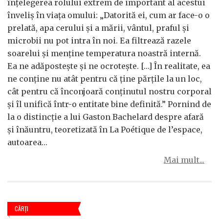
înțelegerea rolului extrem de important al acestui
înveliș în viața omului: „Datorită ei, cum ar face-o o
prelată, apa cerului și a mării, vântul, praful și
microbii nu pot intra în noi. Ea filtrează razele
soarelui și menține temperatura noastră internă.
Ea ne adăpostește și ne ocrotește. […] În realitate, ea
ne conține nu atât pentru că ține părțile la un loc,
cât pentru că înconjoară conținutul nostru corporal
și îl unifică într-o entitate bine definită.” Pornind de
la o distincție a lui Gaston Bachelard despre afară
și înăuntru, teoretizată în La Poétique de l’espace,
autoarea…
Mai mult...
CĂRŢI