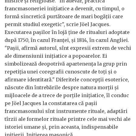
mistice și religioase. "În adevăr, practica
francmasoneriei inițiatice a devenit, cu timpul, o
formă sincretică purtătoare de mari bogății care
permit studiul exegetic", scrie Jöel Jacques.
Executarea pașilor în lojă ține de ritualuri adoptate
după 1750, în cazul Franței, și 1814, în cazul Angliei.
"Pașii, afirmă autorul, sînt expresii extrem de vechi
ale dimensiunii inițiatice a popoarelor. Ei
simbolizează deopotrivă apartenența la grup prin
repetiția unei coregrafii cunoscute de toți și o
afirmare identitară." Diferitele concepții esoterice,
născute din întrebările despre natura morții și
mijloacele de a trece de porțile inițiatice, îl conduc
pe Jöel Jacques la constatarea că pașii
francmasonului sînt instrumente rituale, adaptări
tîrzii ale formelor rituale printre cele mai vechi ale
istoriei umane și, prin aceasta, indispensabile
inițierii. Inițierea masonică…