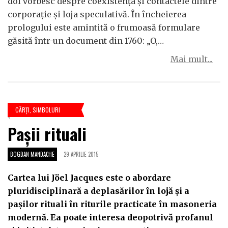
doi vorbesc despre coexistența și contactele dintre
corporație și loja speculativă. În încheierea
prologului este amintită o frumoasă formulare
găsită într-un document din 1760: „O,…
Mai mult...
CĂRŢI
,
SIMBOLURI
Pașii rituali
BOGDAN MANDACHE
29 APRILIE 2015
Cartea lui Jöel Jacques este o abordare
pluridisciplinară a deplasărilor în lojă și a
pașilor rituali în riturile practicate în masoneria
modernă. Ea poate interesa deopotrivă profanul