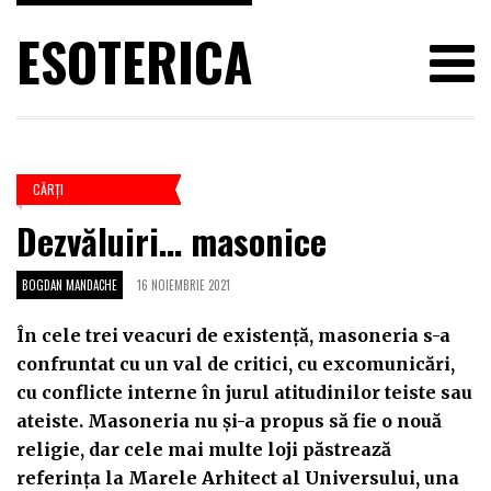
ESOTERICA
CĂRŢI
Dezvăluiri… masonice
BOGDAN MANDACHE
16 NOIEMBRIE 2021
În cele trei veacuri de existență, masoneria s-a
confruntat cu un val de critici, cu excomunicări,
cu conflicte interne în jurul atitudinilor teiste sau
ateiste. Masoneria nu și-a propus să fie o nouă
religie, dar cele mai multe loji păstrează
referința la Marele Arhitect al Universului, una