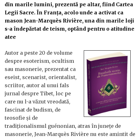
din marile lumini, prezentă pe altar, fiind Cartea
Legii Sacre. În Franța, acolo unde a activat ca
mason Jean-Marquès Rivière, una din marile loji
s-a îndepărtat de teism, optând pentru o atitudine
atee
Autor a peste 20 de volume
despre esoterism, ocultism
sau masonerie, prezentat ca
eseist, scenarist, orientalist,
scriitor, autor al unui fals
jurnal despre Tibet, loc pe
care nu l-a văzut vreodată,
fascinat de budism, de
teosofie și de
tradiționalismul guénonian, atras în junețe de
masonerie, Jean-Marquès Rivière nu este amintit de