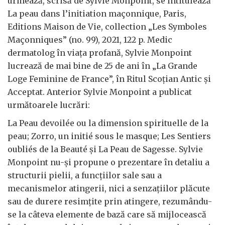
urmează, scrisă de Sylvie Monpoint, se intitulează
La peau dans l’initiation maçonnique, Paris,
Editions Maison de Vie, collection „Les Symboles
Maçonniques” (no. 99), 2021, 122 p. Medic
dermatolog în viața profană, Sylvie Monpoint
lucrează de mai bine de 25 de ani în „La Grande
Loge Feminine de France”, în Ritul Scoțian Antic și
Acceptat. Anterior Sylvie Monpoint a publicat
următoarele lucrări:
La Peau devoilée ou la dimension spirituelle de la
peau; Zorro, un initié sous le masque; Les Sentiers
oubliés de la Beauté și La Peau de Sagesse. Sylvie
Monpoint nu-și propune o prezentare în detaliu a
structurii pielii, a funcțiilor sale sau a
mecanismelor atingerii, nici a senzațiilor plăcute
sau de durere resimțite prin atingere, rezumându-
se la câteva elemente de bază care să mijlocească