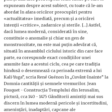
expuneam despre acest subiect, cu toate că le-am
abordat în afara oricăror preocupări pentru
«actualitatea» imediată, precum și a oricărei
intenții «critice», zadarnice și sterile. […] Astfel,
dacă lumea modernă, considerată în sine,
constituie o anomalie și chiar un gen de
monstruozitate, nu este mai puțin adevărat că,
situată în ansamblul ciclului istoric din care face
parte, ea corespunde exact condițiilor unei
anumite faze a acestui ciclu, cea pe care tradiția
hindusă o desemnează ca perioada extremă a lui
Kali-Yuga”, scria René Guénon în „Cuvânt-înainte” la
Domnia cantității și semnele vremurilor. Jean
Fouquet - Construcția Templului din Ierusalim,
pictură, cca 140 - 1475 Gânditorii amintiți mai sus
discern în lumea modernă pericole și incertitudini,
amenințări, inadaptări, capcane ale