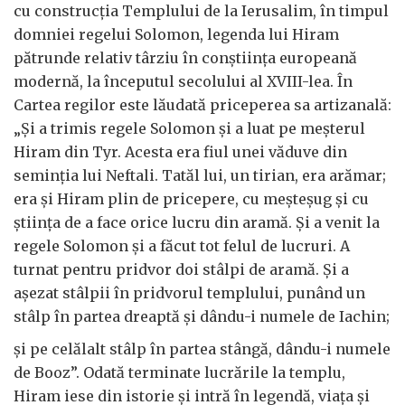
cu construcția Templului de la Ierusalim, în timpul
domniei regelui Solomon, legenda lui Hiram
pătrunde relativ târziu în conștiința europeană
modernă, la începutul secolului al XVIII-lea. În
Cartea regilor este lăudată priceperea sa artizanală:
„Și a trimis regele Solomon și a luat pe meșterul
Hiram din Tyr. Acesta era fiul unei văduve din
seminția lui Neftali. Tatăl lui, un tirian, era arămar;
era și Hiram plin de pricepere, cu meșteșug și cu
știința de a face orice lucru din aramă. Și a venit la
regele Solomon și a făcut tot felul de lucruri. A
turnat pentru pridvor doi stâlpi de aramă. Și a
așezat stâlpii în pridvorul templului, punând un
stâlp în partea dreaptă și dându-i numele de Iachin;
și pe celălalt stâlp în partea stângă, dându-i numele
de Booz”. Odată terminate lucrările la templu,
Hiram iese din istorie și intră în legendă, viața și