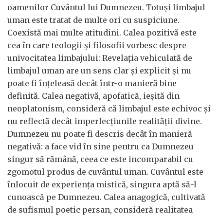
oamenilor Cuvântul lui Dumnezeu. Totuși limbajul
uman este tratat de multe ori cu suspiciune.
Coexistă mai multe atitudini. Calea pozitivă este
cea în care teologii și filosofii vorbesc despre
univocitatea limbajului: Revelația vehiculată de
limbajul uman are un sens clar și explicit și nu
poate fi înțeleasă decât într-o manieră bine
definită. Calea negativă, apofatică, ieșită din
neoplatonism, consideră că limbajul este echivoc și
nu reflectă decât imperfecțiunile realității divine.
Dumnezeu nu poate fi descris decât în manieră
negativă: a face vid în sine pentru ca Dumnezeu
singur să rămână, ceea ce este incomparabil cu
zgomotul produs de cuvântul uman. Cuvântul este
înlocuit de experiența mistică, singura aptă să-l
cunoască pe Dumnezeu. Calea anagogică, cultivată
de sufismul poetic persan, consideră realitatea