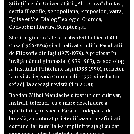
Ştiinţifice ale Universităţii „Al. I. Cuza” din Iaşi,
secţia filozofie, Xenopoliana, Simposion, Vatra,
Eglise et Vie, Dialog Teologic, Cronica,
Convorbiri literare, Scriptor ș.a..
Studiile gimnaziale le-a absolvit la Liceul Al.I.
Cuza (1966-1974) şi a finalizat studiile Facultății
de Filosofie din Iaşi (1975-1979). A profesat în
învăţământul gimnazial (1979-1987), ca sociolog
la Institutul Politehnic Iaşi (1988-1990), redactor
la revista ieşeană Cronica din 1990 și redactor-
şef adj. la aceeaşi revistă (din 2000).
Bogdan-Mihai Mandache a fost un om cultivat,
instruit, tolerant, cu o mare deschidere a
spiritului spre sacru. Fără a-l îndepărta de
breaslă, a conturat prietenii bazate pe afinităţi
comune, iar familia i-a implinit viaţa și au dat