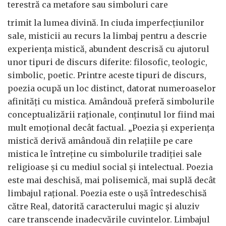
terestră ca metafore sau simboluri care
trimit la lumea divină. In ciuda imperfecțiunilor
sale, misticii au recurs la limbaj pentru a descrie
experiența mistică, abundent descrisă cu ajutorul
unor tipuri de discurs diferite: filosofic, teologic,
simbolic, poetic. Printre aceste tipuri de discurs,
poezia ocupă un loc distinct, datorat numeroaselor
afinități cu mistica. Amândouă preferă simbolurile
conceptualizării raționale, conținutul lor fiind mai
mult emoțional decât factual. „Poezia și experiența
mistică derivă amândouă din relațiile pe care
mistica le întreține cu simbolurile tradiției sale
religioase și cu mediul social și intelectual. Poezia
este mai deschisă, mai polisemică, mai suplă decât
limbajul rațional. Poezia este o ușă întredeschisă
către Real, datorită caracterului magic și aluziv
care transcende inadecvările cuvintelor. Limbajul