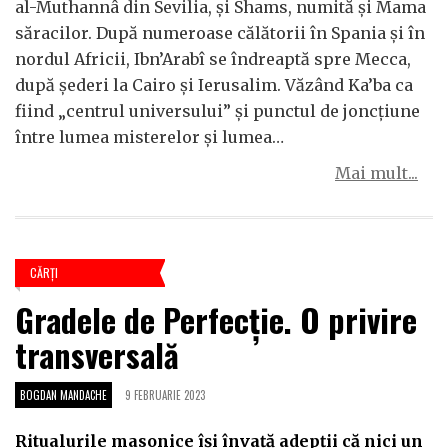
al-Muthannâ din Sevilia, și Shams, numită și Mama
săracilor. După numeroase călătorii în Spania și în
nordul Africii, Ibn’Arabî se îndreaptă spre Mecca,
după șederi la Cairo și Ierusalim. Văzând Ka’ba ca
fiind „centrul universului” și punctul de joncțiune
între lumea misterelor și lumea…
Mai mult...
CĂRŢI
Gradele de Perfecție. O privire
transversală
BOGDAN MANDACHE
9 FEBRUARIE 2023
Ritualurile masonice își învață adepții că nici un