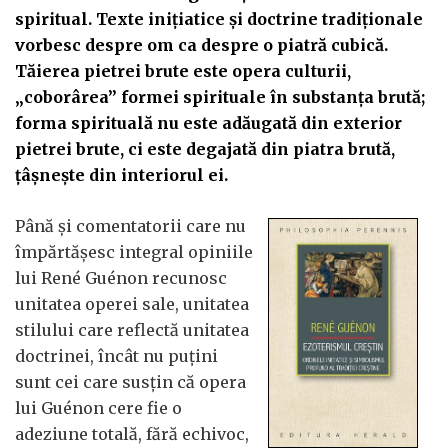
spiritual. Texte inițiatice și doctrine tradiționale
vorbesc despre om ca despre o piatră cubică.
Tăierea pietrei brute este opera culturii,
„coborârea” formei spirituale în substanța brută;
forma spirituală nu este adăugată din exterior
pietrei brute, ci este degajată din piatra brută,
țâșnește din interiorul ei.
Până și comentatorii care nu
împărtășesc integral opiniile
lui René Guénon recunosc
unitatea operei sale, unitatea
stilului care reflectă unitatea
doctrinei, încât nu puțini
sunt cei care susțin că opera
lui Guénon cere fie o
adeziune totală, fără echivoc,