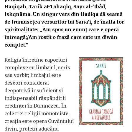
Haqiqah, Tarîk at-Tahaqîq, Sayr al-’Ibâd,
Iskqnâma. Un singur vers din Hadiqa dă seamă
de frumusețea versurilor lui Sana’i, de înalta lor
spiritualitate: „Am spus un enunț care e operă
întreagă;/Am rostit o frază care este un dîwân
complet.”
Religia întreține raporturi
complexe cu limbajul, scris
sau vorbit; limbajul este
deseori considerat
deopotrivă insuficient și
indispensabil răspândirii
credinței în Dumnezeu. În
cele trei religii monoteiste,
creația este opera Cuvântului
divin, profeții aducând