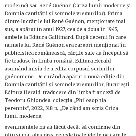
moderne) sau René Guénon (Criza lumii moderne și
Domnia cantității și semnele vremurilor). Prima
dintre lucrările lui René Guénon, menționate mai
sus, a apărut în anul 1927, cea de a doua în 1945,
ambele la Editura Gallimard. După decenii în care
numele lui René Guénon era rareori menționat în
publicistica românească, cărțile sale au început să
fie traduse în limba română, Editura Herald
asumând misia de a edita corpusul scrierilor
guénoniene. De curând a apărut o nouă ediție din
Domnia cantității și semnele vremurilor, București,
Editura Herald, traducere din limba franceză de
Teodoru Ghiondea, colecția „Philosophia
perennis”, 2022, 318 p. „De când am scris Criza
lumii moderne,
evenimentele nu au făcut decât să confirme din
plin și mai ales prea repede toate ideile pe care le