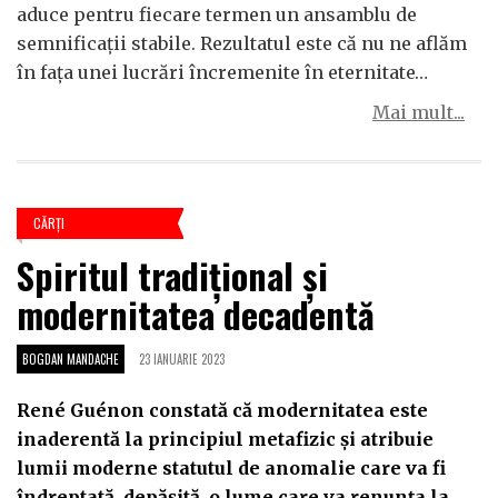
aduce pentru fiecare termen un ansamblu de
semnificații stabile. Rezultatul este că nu ne aflăm
în fața unei lucrări încremenite în eternitate…
Mai mult...
CĂRŢI
Spiritul tradițional și
modernitatea decadentă
BOGDAN MANDACHE
23 IANUARIE 2023
René Guénon constată că modernitatea este
inaderentă la principiul metafizic și atribuie
lumii moderne statutul de anomalie care va fi
îndreptată, depășită, o lume care va renunța la