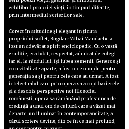
sens poezii vieţii, găsindu-şi armonia şi
echilibrul propriei vieţi, în timpuri diferite,
prin intermediul scrierilor sale.
Corect în atitudine şi elegant în ţinuta
propriului suflet, Bogdan-Mihai Mandache a
fost un adevărat spirit enciclopedic. Cu o vastă
erudiție, era iubit, respectat, admirat de colegi
iar el, la rândul lui, îşi iubea semenii. Generos şi
cu o vitalitate aparte, a fost un exemplu pentru
generaţia sa și pentru cele care au urmat. A fost
intelectualul care prin opera sa a rupt barierele
şi a deschis perspective noi filosofiei
româneşti, opera sa rămânând profesiunea de
credință a unui om de cultură care a văzut mai
departe, un iluminat în contemporaneitate, a
cărui scriere devine, din ce în ce mai profund,
un crez pentru prezent.