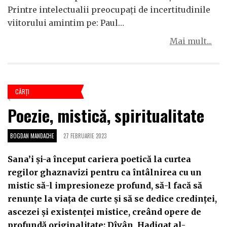
Printre intelectualii preocupați de incertitudinile
viitorului amintim pe: Paul…
Mai mult...
CĂRŢI
Poezie, mistică, spiritualitate
BOGDAN MANDACHE
27 FEBRUARIE 2023
Sana’i și-a început cariera poetică la curtea
regilor ghaznavizi pentru ca întâlnirea cu un
mistic să-l impresioneze profund, să-l facă să
renunțe la viața de curte și să se dedice credinței,
ascezei și existenței mistice, creând opere de
profundă originalitate: Dîvân, Hadiqat al-