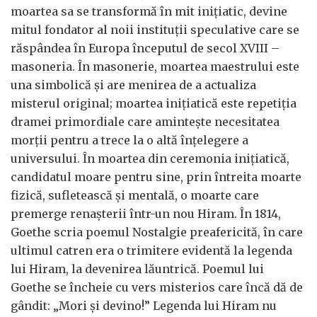
moartea sa se transformă în mit inițiatic, devine
mitul fondator al noii instituții speculative care se
răspândea în Europa începutul de secol XVIII –
masoneria. În masonerie, moartea maestrului este
una simbolică și are menirea de a actualiza
misterul original; moartea inițiatică este repetiția
dramei primordiale care amintește necesitatea
morții pentru a trece la o altă înțelegere a
universului. În moartea din ceremonia inițiatică,
candidatul moare pentru sine, prin întreita moarte
fizică, sufletească și mentală, o moarte care
premerge renașterii într-un nou Hiram. În 1814,
Goethe scria poemul Nostalgie preafericită, în care
ultimul catren era o trimitere evidentă la legenda
lui Hiram, la devenirea lăuntrică. Poemul lui
Goethe se încheie cu vers misterios care încă dă de
gândit: „Mori și devino!” Legenda lui Hiram nu