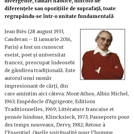
divergente, căutări haotice, dincolo de
diferențele sau opozițiile de suprafață, toate
regrupându-se într-o unitate fundamentală
Jean Biès (28 august 1933,
Cauderan – 11 ianuarie 2014,
Paris) a fost un cunoscut
eseist, poet și universitar
francez, preocupat îndeosebi
de gândirea tradițională. Este
autorul unui număr
impresionant de cărți, din
care amintim aici câteva: Mont-Athos, Albin Michel,
1963; Empédocle d’Agrigente, Editions
Traditionnelles, 1969; Littérature francaise et
pensée hindoue, Klincksieck, 1973; Passeports pour
des temps nouveaux, Dervy, 1982; Retour à
l’Essentiel. Quelle spiritualité pour l’homme