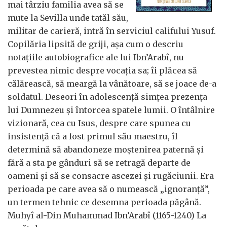
mai târziu familia avea să se
mute la Sevilla unde tatăl său,
militar de carieră, intră în serviciul califului Yusuf.
Copilăria lipsită de griji, așa cum o descriu
notațiile autobiografice ale lui Ibn’Arabî, nu
prevestea nimic despre vocația sa; îi plăcea să
călărească, să meargă la vânătoare, să se joace de-a
soldatul. Deseori în adolescență simțea prezența
lui Dumnezeu și întorcea spatele lumii. O întâlnire
vizionară, cea cu Isus, despre care spunea cu
insistență că a fost primul său maestru, îl
determină să abandoneze moștenirea paternă și
fără a sta pe gânduri să se retragă departe de
oameni și să se consacre ascezei și rugăciunii. Era
perioada pe care avea să o numească „ignoranță”,
un termen tehnic ce desemna perioada păgână.
Muhyî al-Din Muhammad Ibn’Arabî (1165-1240) La