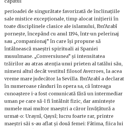
capătul
perioadei de singurătate favorizată de înclinațiile
sale mistice excepționale, timp alocat inițierii în
toate disciplinele clasice ale islamului, Ibn’Arabî
pornește, începând cu anul 1194, într-un pelerinaj
sau „companionaj” în care își propune să
întâlnească maeștri spirituali ai Spaniei
musulmane. „Conversiunea” și intensitatea
trăirilor au atras atenția unui prieten al tatălui său,
nimeni altul decât vestitul filosof Averroes, la acea
vreme mare judecător la Sevilla. Ibn’Arabî a declarat
în numeroase rânduri în opera sa, că întreaga
cunoaștere i-a fost comunicată fără un intermediar
uman pe care să-l fi întâlnit fizic, dar amintește
numele mai multor maeștri a căror învățătură a
urmat-o: Uraynî, Qaysî; lucru foarte rar, printre
maeștri săi s-au aflat și două femei: Fâtima, fiica lui