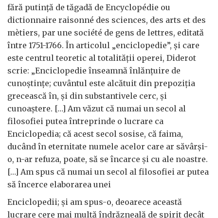
fără putință de tăgadă de Encyclopédie ou
dictionnaire raisonné des sciences, des arts et des
mètiers, par une société de gens de lettres, editată
între 1751-1766. În articolul „enciclopedie”, și care
este centrul teoretic al totalității operei, Diderot
scrie: „Enciclopedie înseamnă înlănțuire de
cunoștințe; cuvântul este alcătuit din prepoziția
grecească în, și din substantivele cerc, și
cunoaștere. […] Am văzut că numai un secol al
filosofiei putea întreprinde o lucrare ca
Enciclopedia; că acest secol sosise, că faima,
ducând în eternitate numele acelor care ar săvârși-
o, n-ar refuza, poate, să se încarce și cu ale noastre.
[…] Am spus că numai un secol al filosofiei ar putea
să încerce elaborarea unei
Enciclopedii; și am spus-o, deoarece această
lucrare cere mai multă îndrăzneală de spirit decât