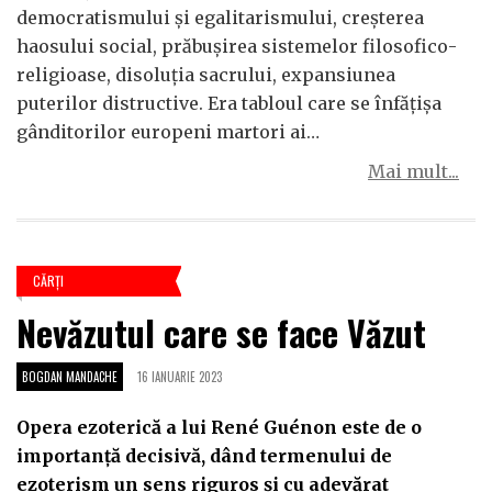
democratismului și egalitarismului, creșterea
haosului social, prăbușirea sistemelor filosofico-
religioase, disoluția sacrului, expansiunea
puterilor distructive. Era tabloul care se înfățișa
gânditorilor europeni martori ai…
Mai mult...
CĂRŢI
Nevăzutul care se face Văzut
BOGDAN MANDACHE
16 IANUARIE 2023
Opera ezoterică a lui René Guénon este de o
importanță decisivă, dând termenului de
ezoterism un sens riguros și cu adevărat