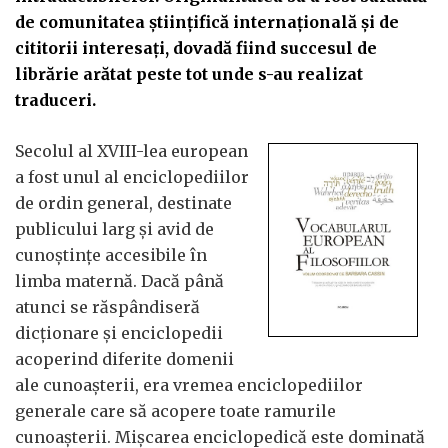
de comunitatea științifică internațională și de
cititorii interesați, dovadă fiind succesul de
librărie arătat peste tot unde s-au realizat
traduceri.
Secolul al XVIII-lea european
a fost unul al enciclopediilor
de ordin general, destinate
publicului larg și avid de
cunoștințe accesibile în
limba maternă. Dacă până
atunci se răspândiseră
dicționare și enciclopedii
acoperind diferite domenii
ale cunoașterii, era vremea enciclopediilor
generale care să acopere toate ramurile
cunoașterii. Mișcarea enciclopedică este dominată