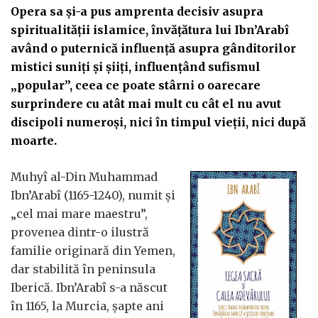
Opera sa și-a pus amprenta decisiv asupra
spiritualității islamice, învățătura lui Ibn’Arabî
având o puternică influență asupra gânditorilor
mistici suniți și șiiți, influențând sufismul
„popular”, ceea ce poate stârni o oarecare
surprindere cu atât mai mult cu cât el nu avut
discipoli numeroși, nici în timpul vieții, nici după
moarte.
Muhyî al-Din Muhammad
Ibn’Arabî (1165-1240), numit și
„cel mai mare maestru”,
provenea dintr-o ilustră
familie originară din Yemen,
dar stabilită în peninsula
Iberică. Ibn’Arabî s-a născut
în 1165, la Murcia, șapte ani