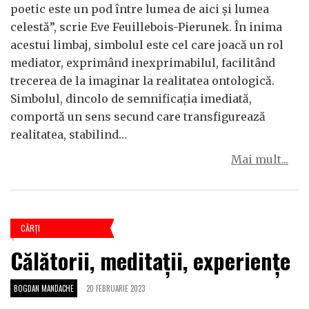
poetic este un pod între lumea de aici și lumea
celestă”, scrie Eve Feuillebois-Pierunek. În inima
acestui limbaj, simbolul este cel care joacă un rol
mediator, exprimând inexprimabilul, facilitând
trecerea de la imaginar la realitatea ontologică.
Simbolul, dincolo de semnificația imediată,
comportă un sens secund care transfigurează
realitatea, stabilind…
Mai mult...
CĂRŢI
Călătorii, meditații, experiențe
BOGDAN MANDACHE
20 FEBRUARIE 2023