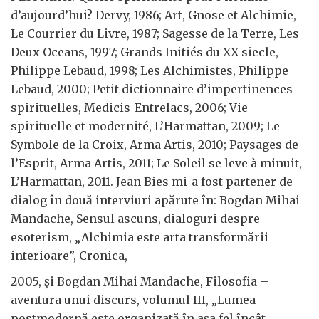
d’aujourd’hui? Dervy, 1986; Art, Gnose et Alchimie,
Le Courrier du Livre, 1987; Sagesse de la Terre, Les
Deux Oceans, 1997; Grands Initiés du XX siecle,
Philippe Lebaud, 1998; Les Alchimistes, Philippe
Lebaud, 2000; Petit dictionnaire d’impertinences
spirituelles, Medicis-Entrelacs, 2006; Vie
spirituelle et modernité, L’Harmattan, 2009; Le
Symbole de la Croix, Arma Artis, 2010; Paysages de
l’Esprit, Arma Artis, 2011; Le Soleil se leve à minuit,
L’Harmattan, 2011. Jean Bies mi-a fost partener de
dialog în două interviuri apărute în: Bogdan Mihai
Mandache, Sensul ascuns, dialoguri despre
esoterism, „Alchimia este arta transformării
interioare”, Cronica,
2005, și Bogdan Mihai Mandache, Filosofia –
aventura unui discurs, volumul III, „Lumea
postmodernă este organizată în așa fel încât