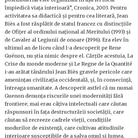
împiedică viața interioară”, Cronica, 2003. Pentru
activitatea sa didactică și pentru cea literară, Jean
Biès a fost răsplătit de statul francez cu distincțiile
de Ofițer al ordinului național al Meritului (1993) și
de Cavaler al Legiunii de onoare (1996). Era elev în
ultimul an de liceu când l-a descoperit pe Rene
Guénon, nu știa nimic despre el. Cărțile acestuia, La
Crise du monde moderne și Le Regne de la Quantité
i-au arătat tânărului Jean Biès gravele pericole care
amenințau civilizația occidentală, și, în consecință,
întreaga umanitate. A descoperit astfel că nu numai
Guenon denunța riscurile unei modernități fără
frontiere; mai erau câțiva intelectuali care căutau
răspunsuri în fața destructurării societății, care
căutau să recreeze cadrele vieții, condițiile
modurilor de existență, care cultivau atitudinile
interioare susceptibile de a salva omul și lumea.