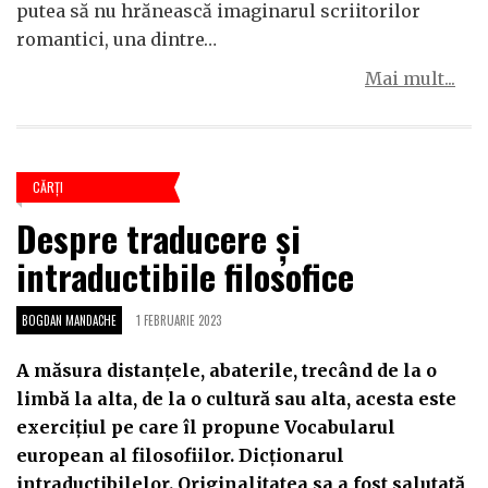
putea să nu hrănească imaginarul scriitorilor
romantici, una dintre…
Mai mult...
CĂRŢI
Despre traducere și
intraductibile filosofice
BOGDAN MANDACHE
1 FEBRUARIE 2023
A măsura distanțele, abaterile, trecând de la o
limbă la alta, de la o cultură sau alta, acesta este
exercițiul pe care îl propune Vocabularul
european al filosofiilor. Dicționarul
intraductibilelor. Originalitatea sa a fost salutată