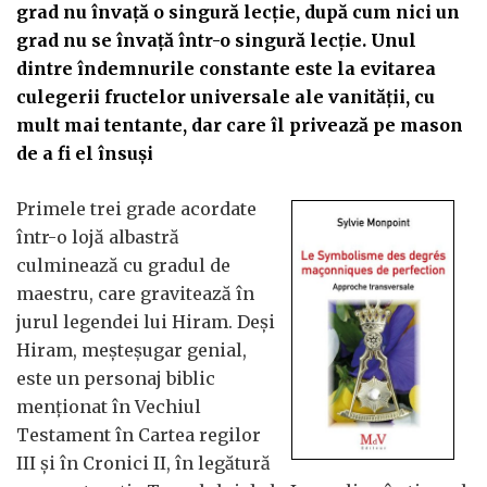
grad nu învață o singură lecție, după cum nici un
grad nu se învață într-o singură lecție. Unul
dintre îndemnurile constante este la evitarea
culegerii fructelor universale ale vanității, cu
mult mai tentante, dar care îl privează pe mason
de a fi el însuși
Primele trei grade acordate
într-o lojă albastră
culminează cu gradul de
maestru, care gravitează în
jurul legendei lui Hiram. Deși
Hiram, meșteșugar genial,
este un personaj biblic
menționat în Vechiul
Testament în Cartea regilor
III și în Cronici II, în legătură