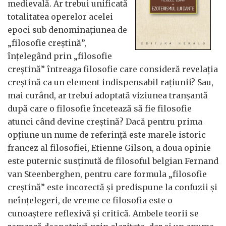
medievală. Ar trebui unificată
totalitatea operelor acelei
epoci sub denominațiunea de
„filosofie creștină”,
înțelegând prin „filosofie
creștină” întreaga filosofie care consideră revelația
creștină ca un element indispensabil rațiunii? Sau,
mai curând, ar trebui adoptată viziunea tranșantă
după care o filosofie încetează să fie filosofie
atunci când devine creștină? Dacă pentru prima
opțiune un nume de referință este marele istoric
francez al filosofiei, Etienne Gilson, a doua opinie
este puternic susținută de filosoful belgian Fernand
van Steenberghen, pentru care formula „filosofie
creștină” este incorectă și predispune la confuzii și
neînțelegeri, de vreme ce filosofia este o
cunoaștere reflexivă și critică. Ambele teorii se