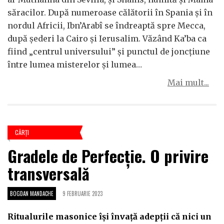
săracilor. După numeroase călătorii în Spania și în
nordul Africii, Ibn’Arabî se îndreaptă spre Mecca,
după șederi la Cairo și Ierusalim. Văzând Ka’ba ca
fiind „centrul universului” și punctul de joncțiune
între lumea misterelor și lumea…
Mai mult...
CĂRŢI
Gradele de Perfecție. O privire
transversală
BOGDAN MANDACHE
9 FEBRUARIE 2023
Ritualurile masonice își învață adepții că nici un