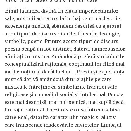
terestră ca metafore sau simboluri care
trimit la lumea divină. In ciuda imperfecțiunilor
sale, misticii au recurs la limbaj pentru a descrie
experiența mistică, abundent descrisă cu ajutorul
unor tipuri de discurs diferite: filosofic, teologic,
simbolic, poetic. Printre aceste tipuri de discurs,
poezia ocupă un loc distinct, datorat numeroaselor
afinități cu mistica. Amândouă preferă simbolurile
conceptualizării raționale, conținutul lor fiind mai
mult emoțional decât factual. „Poezia și experiența
mistică derivă amândouă din relațiile pe care
mistica le întreține cu simbolurile tradiției sale
religioase și cu mediul social și intelectual. Poezia
este mai deschisă, mai polisemică, mai suplă decât
limbajul rațional. Poezia este o ușă întredeschisă
către Real, datorită caracterului magic și aluziv
care transcende inadecvările cuvintelor. Limbajul