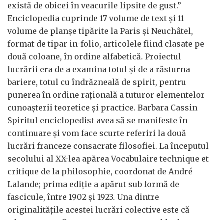
există de obicei în veacurile lipsite de gust.”
Enciclopedia cuprinde 17 volume de text și 11
volume de planșe tipărite la Paris și Neuchâtel,
format de tipar in-folio, articolele fiind clasate pe
două coloane, în ordine alfabetică. Proiectul
lucrării era de a examina totul și de a răsturna
bariere, totul cu îndrăzneală de spirit, pentru
punerea în ordine rațională a tuturor elementelor
cunoașterii teoretice și practice. Barbara Cassin
Spiritul enciclopedist avea să se manifeste în
continuare și vom face scurte referiri la două
lucrări franceze consacrate filosofiei. La începutul
secolului al XX-lea apărea Vocabulaire technique et
critique de la philosophie, coordonat de André
Lalande; prima ediție a apărut sub formă de
fascicule, între 1902 și 1923. Una dintre
originalitățile acestei lucrări colective este că