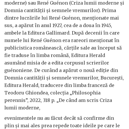
moderne) sau René Guénon (Criza lumii moderne și
Domnia cantității și semnele vremurilor). Prima
dintre lucrările lui René Guénon, menționate mai
sus, a apărut în anul 1927, cea de a doua în 1945,
ambele la Editura Gallimard. După decenii în care
numele lui René Guénon era rareori menționat în
publicistica românească, cărțile sale au început să
fie traduse în limba română, Editura Herald
asumând misia de a edita corpusul scrierilor
guénoniene. De curând a apărut o nouă ediție din
Domnia cantității și semnele vremurilor, București,
Editura Herald, traducere din limba franceză de
Teodoru Ghiondea, colecția „Philosophia
perennis”, 2022, 318 p. „De când am scris Criza
lumii moderne,
evenimentele nu au făcut decât să confirme din
plin și mai ales prea repede toate ideile pe care le