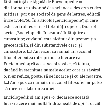
fără putință de tăgadă de Encyclopédie ou
dictionnaire raisonné des sciences, des arts et des
mètiers, par une société de gens de lettres, editată
între 1751-1766. În articolul „enciclopedie”, și care
este centrul teoretic al totalității operei, Diderot
scrie: „Enciclopedie înseamnă înlănțuire de
cunoștințe; cuvântul este alcătuit din prepoziția
grecească în, și din substantivele cerc, și
cunoaștere. […] Am văzut că numai un secol al
filosofiei putea întreprinde o lucrare ca
Enciclopedia; că acest secol sosise, că faima,
ducând în eternitate numele acelor care ar săvârși-
o, n-ar refuza, poate, să se încarce și cu ale noastre.
[…] Am spus că numai un secol al filosofiei ar putea
să încerce elaborarea unei
Enciclopedii; și am spus-o, deoarece această
lucrare cere mai multă îndrăzneală de spirit decât