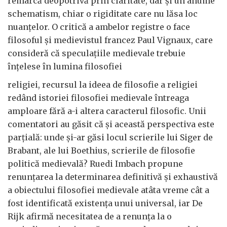
remarcă deopotrivă prin claritate, dar și un anume
schematism, chiar o rigiditate care nu lăsa loc
nuanțelor. O critică a ambelor registre o face
filosoful și medievistul francez Paul Vignaux, care
consideră că speculațiile medievale trebuie
înțelese în lumina filosofiei
religiei, recursul la ideea de filosofie a religiei
redând istoriei filosofiei medievale întreaga
amploare fără a-i altera caracterul filosofic. Unii
comentatori au găsit că și această perspectiva este
parțială: unde și-ar găsi locul scrierile lui Siger de
Brabant, ale lui Boethius, scrierile de filosofie
politică medievală? Ruedi Imbach propune
renunțarea la determinarea definitivă și exhaustivă
a obiectului filosofiei medievale atâta vreme cât a
fost identificată existența unui universal, iar De
Rijk afirmă necesitatea de a renunța la o