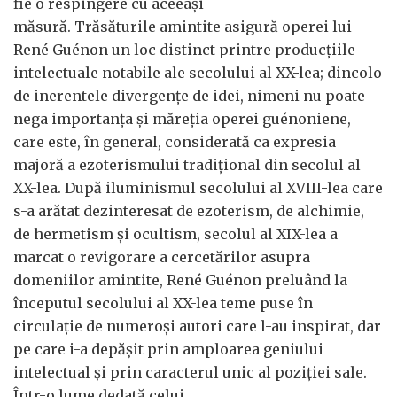
fie o respingere cu aceeași
măsură. Trăsăturile amintite asigură operei lui
René Guénon un loc distinct printre producțiile
intelectuale notabile ale secolului al XX-lea; dincolo
de inerentele divergențe de idei, nimeni nu poate
nega importanța și măreția operei guénoniene,
care este, în general, considerată ca expresia
majoră a ezoterismului tradițional din secolul al
XX-lea. După iluminismul secolului al XVIII-lea care
s-a arătat dezinteresat de ezoterism, de alchimie,
de hermetism și ocultism, secolul al XIX-lea a
marcat o revigorare a cercetărilor asupra
domeniilor amintite, René Guénon preluând la
începutul secolului al XX-lea teme puse în
circulație de numeroși autori care l-au inspirat, dar
pe care i-a depășit prin amploarea geniului
intelectual și prin caracterul unic al poziției sale.
Într-o lume dedată celui