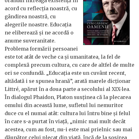
orândui întreaga existență în
acord cu reflecția noastră, cu
gândirea noastră, cu
alegerile noastre. Educația
ne eliberează și ne acordă o
anume suveranitate.
Problema formării persoanei
este tot atât de veche ca și umanitatea, la fel de
complexă precum cultura, cu care de altfel de multe
ori se confundă. „Educația este un cuvânt recent,
altădată i se spunea hrană”, arată marele dicționar
Littré, apărut în a doua parte a secolului al XIX-lea.
În dialogul Phaidon, Platon susținea că la plecarea
omului din această lume, sufletul lui nemuritor
duce cu el numai atât: cultura lui întru bine și felul
în care s-a purtat în viață, „nimic mai mult decât
acestea, cum au fost, nu-i este mai prielnic sau mai
dăunător celui plecat din viață, încă de la sosirea