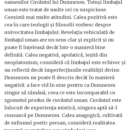
oamenilor Cuvântul lui Dumnezeu. Totuși limbajul
uman este tratat de multe ori cu suspiciune.
Coexistă mai multe atitudini. Calea pozitivă este
cea în care teologii și filosofii vorbesc despre
univocitatea limbajului: Revelația vehiculată de
limbajul uman are un sens clar și explicit și nu
poate fi înțeleasă decât într-o manieră bine
definită. Calea negativă, apofatică, ieșită din
neoplatonism, consideră că limbajul este echivoc și
nu reflectă decât imperfecțiunile realității divine.
Dumnezeu nu poate fi descris decât în manieră
negativă: a face vid în sine pentru ca Dumnezeu
singur să rămână, ceea ce este incomparabil cu
zgomotul produs de cuvântul uman. Cuvântul este
înlocuit de experiența mistică, singura aptă să-l
cunoască pe Dumnezeu. Calea anagogică, cultivată
de sufismul poetic persan, consideră realitatea