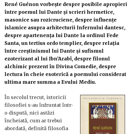
René Guénon vorbește despre posibile apropieri
între poemul lui Dante și scrieri hermetice,
masonice sau rozicruciene, despre influențe
islamice asupra arhitecturii Infernului dantesc,
despre apartenența lui Dante la ordinul Fede
Santa, un tertius ordo templier, despre relația
între creștinismul lui Dante și sufismul
ezoterizant al lui Ibn’Arabî, despre filonul
alchimic prezent în Divina Comedie, despre
lectura în cheie esoterică a poemului considerat
ultima mare summa a Evului Mediu.
În secolul trecut, istoricii
filosofiei s-au înfruntat într-
o dispută, nici astăzi
încheiată, cum ar trebui
abordată, definită filosofia