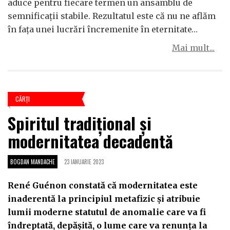
aduce pentru fiecare termen un ansamblu de
semnificații stabile. Rezultatul este că nu ne aflăm
în fața unei lucrări încremenite în eternitate…
Mai mult...
CĂRŢI
Spiritul tradițional și
modernitatea decadentă
BOGDAN MANDACHE
23 IANUARIE 2023
René Guénon constată că modernitatea este
inaderentă la principiul metafizic și atribuie
lumii moderne statutul de anomalie care va fi
îndreptată, depășită, o lume care va renunța la