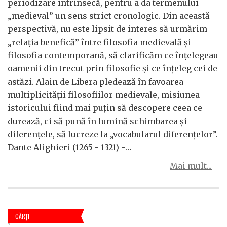
periodizare intrinsecă, pentru a da termenului
„medieval” un sens strict cronologic. Din această
perspectivă, nu este lipsit de interes să urmărim
„relația benefică” între filosofia medievală și
filosofia contemporană, să clarificăm ce înțelegeau
oamenii din trecut prin filosofie și ce înțeleg cei de
astăzi. Alain de Libera pledează în favoarea
multiplicității filosofiilor medievale, misiunea
istoricului fiind mai puțin să descopere ceea ce
durează, ci să pună în lumină schimbarea și
diferențele, să lucreze la „vocabularul diferențelor”.
Dante Alighieri (1265 - 1321) -…
Mai mult...
CĂRŢI