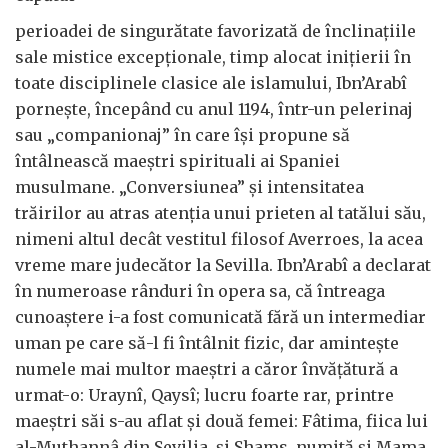
perioadei de singurătate favorizată de înclinațiile
sale mistice excepționale, timp alocat inițierii în
toate disciplinele clasice ale islamului, Ibn’Arabî
pornește, începând cu anul 1194, într-un pelerinaj
sau „companionaj” în care își propune să
întâlnească maeștri spirituali ai Spaniei
musulmane. „Conversiunea” și intensitatea
trăirilor au atras atenția unui prieten al tatălui său,
nimeni altul decât vestitul filosof Averroes, la acea
vreme mare judecător la Sevilla. Ibn’Arabî a declarat
în numeroase rânduri în opera sa, că întreaga
cunoaștere i-a fost comunicată fără un intermediar
uman pe care să-l fi întâlnit fizic, dar amintește
numele mai multor maeștri a căror învățătură a
urmat-o: Uraynî, Qaysî; lucru foarte rar, printre
maeștri săi s-au aflat și două femei: Fâtima, fiica lui
al-Muthannâ din Sevilia, și Shams, numită și Mama