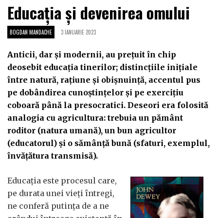
Educația și devenirea omului
BOGDAN MANDACHE
3 IANUARIE 2023
Anticii, dar și modernii, au prețuit în chip
deosebit educația tinerilor; distincțiile inițiale
între natură, rațiune și obișnuință, accentul pus
pe dobândirea cunoștințelor și pe exercițiu
coboară până la presocratici. Deseori era folosită
analogia cu agricultura: trebuia un pământ
roditor (natura umană), un bun agricultor
(educatorul) și o sămânță bună (sfaturi, exemplul,
învățătura transmisă).
Educația este procesul care,
pe durata unei vieți întregi,
ne conferă putința de a ne