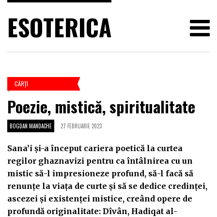
ESOTERICA
CĂRŢI
Poezie, mistică, spiritualitate
BOGDAN MANDACHE
27 FEBRUARIE 2023
Sana’i și-a început cariera poetică la curtea
regilor ghaznavizi pentru ca întâlnirea cu un
mistic să-l impresioneze profund, să-l facă să
renunțe la viața de curte și să se dedice credinței,
ascezei și existenței mistice, creând opere de
profundă originalitate: Dîvân, Hadiqat al-