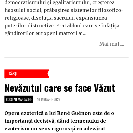
democratismului și egalitarismului, creșterea
haosului social, prăbușirea sistemelor filosofico-
religioase, disoluția sacrului, expansiunea
puterilor distructive. Era tabloul care se înfățișa
gânditorilor europeni martori ai…
Mai mult...
CĂRŢI
Nevăzutul care se face Văzut
BOGDAN MANDACHE
16 IANUARIE 2023
Opera ezoterică a lui René Guénon este de o
importanță decisivă, dând termenului de
ezoterism un sens riguros și cu adevărat