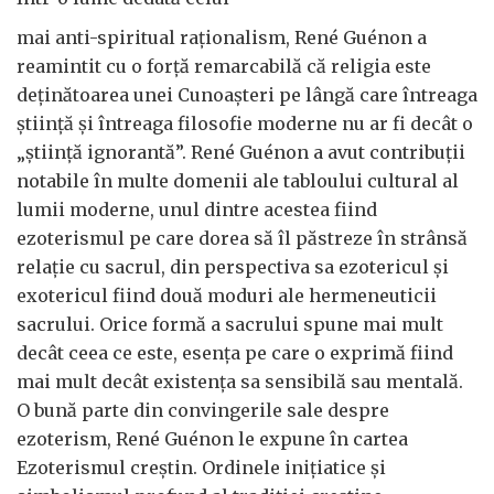
mai anti-spiritual raționalism, René Guénon a
reamintit cu o forță remarcabilă că religia este
deținătoarea unei Cunoașteri pe lângă care întreaga
știință și întreaga filosofie moderne nu ar fi decât o
„știință ignorantă”. René Guénon a avut contribuții
notabile în multe domenii ale tabloului cultural al
lumii moderne, unul dintre acestea fiind
ezoterismul pe care dorea să îl păstreze în strânsă
relație cu sacrul, din perspectiva sa ezotericul și
exotericul fiind două moduri ale hermeneuticii
sacrului. Orice formă a sacrului spune mai mult
decât ceea ce este, esența pe care o exprimă fiind
mai mult decât existența sa sensibilă sau mentală.
O bună parte din convingerile sale despre
ezoterism, René Guénon le expune în cartea
Ezoterismul creștin. Ordinele inițiatice și