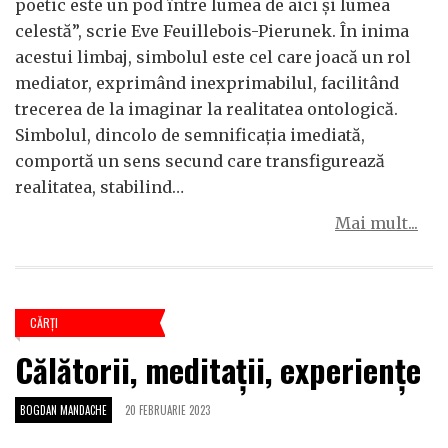
poetic este un pod între lumea de aici și lumea
celestă”, scrie Eve Feuillebois-Pierunek. În inima
acestui limbaj, simbolul este cel care joacă un rol
mediator, exprimând inexprimabilul, facilitând
trecerea de la imaginar la realitatea ontologică.
Simbolul, dincolo de semnificația imediată,
comportă un sens secund care transfigurează
realitatea, stabilind…
Mai mult...
CĂRŢI
Călătorii, meditații, experiențe
BOGDAN MANDACHE
20 FEBRUARIE 2023