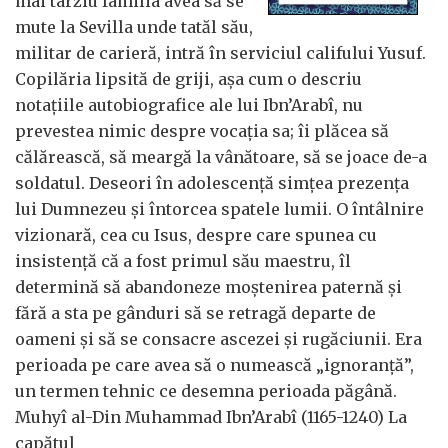
mai târziu familia avea să se
mute la Sevilla unde tatăl său,
militar de carieră, intră în serviciul califului Yusuf.
Copilăria lipsită de griji, așa cum o descriu
notațiile autobiografice ale lui Ibn’Arabî, nu
prevestea nimic despre vocația sa; îi plăcea să
călărească, să meargă la vânătoare, să se joace de-a
soldatul. Deseori în adolescență simțea prezența
lui Dumnezeu și întorcea spatele lumii. O întâlnire
vizionară, cea cu Isus, despre care spunea cu
insistență că a fost primul său maestru, îl
determină să abandoneze moștenirea paternă și
fără a sta pe gânduri să se retragă departe de
oameni și să se consacre ascezei și rugăciunii. Era
perioada pe care avea să o numească „ignoranță”,
un termen tehnic ce desemna perioada păgână.
Muhyî al-Din Muhammad Ibn’Arabî (1165-1240) La
capătul