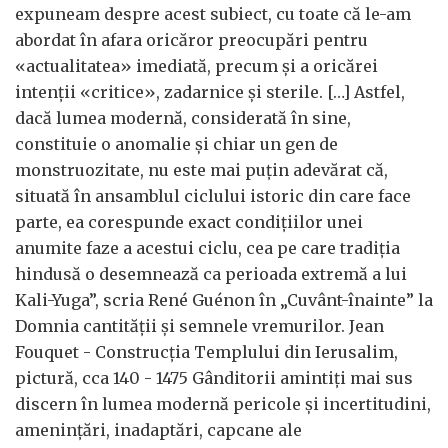
expuneam despre acest subiect, cu toate că le-am
abordat în afara oricăror preocupări pentru
«actualitatea» imediată, precum și a oricărei
intenții «critice», zadarnice și sterile. […] Astfel,
dacă lumea modernă, considerată în sine,
constituie o anomalie și chiar un gen de
monstruozitate, nu este mai puțin adevărat că,
situată în ansamblul ciclului istoric din care face
parte, ea corespunde exact condițiilor unei
anumite faze a acestui ciclu, cea pe care tradiția
hindusă o desemnează ca perioada extremă a lui
Kali-Yuga”, scria René Guénon în „Cuvânt-înainte” la
Domnia cantității și semnele vremurilor. Jean
Fouquet - Construcția Templului din Ierusalim,
pictură, cca 140 - 1475 Gânditorii amintiți mai sus
discern în lumea modernă pericole și incertitudini,
amenințări, inadaptări, capcane ale