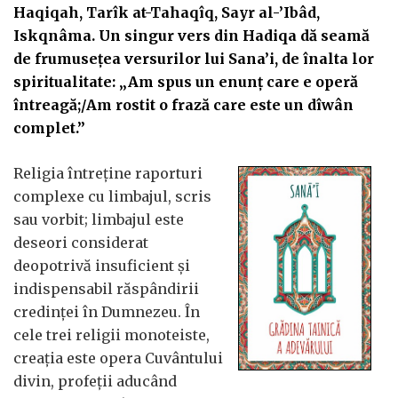
Haqiqah, Tarîk at-Tahaqîq, Sayr al-’Ibâd,
Iskqnâma. Un singur vers din Hadiqa dă seamă
de frumusețea versurilor lui Sana’i, de înalta lor
spiritualitate: „Am spus un enunț care e operă
întreagă;/Am rostit o frază care este un dîwân
complet.”
Religia întreține raporturi
complexe cu limbajul, scris
sau vorbit; limbajul este
deseori considerat
deopotrivă insuficient și
indispensabil răspândirii
credinței în Dumnezeu. În
cele trei religii monoteiste,
creația este opera Cuvântului
divin, profeții aducând