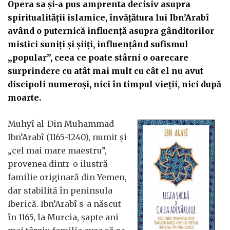
Opera sa și-a pus amprenta decisiv asupra
spiritualității islamice, învățătura lui Ibn’Arabî
având o puternică influență asupra gânditorilor
mistici suniți și șiiți, influențând sufismul
„popular”, ceea ce poate stârni o oarecare
surprindere cu atât mai mult cu cât el nu avut
discipoli numeroși, nici în timpul vieții, nici după
moarte.
Muhyî al-Din Muhammad
Ibn’Arabî (1165-1240), numit și
„cel mai mare maestru”,
provenea dintr-o ilustră
familie originară din Yemen,
dar stabilită în peninsula
Iberică. Ibn’Arabî s-a născut
în 1165, la Murcia, șapte ani