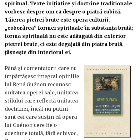
spiritual. Texte inițiatice și doctrine tradiționale
vorbesc despre om ca despre o piatră cubică.
Tăierea pietrei brute este opera culturii,
„coborârea” formei spirituale în substanța brută;
forma spirituală nu este adăugată din exterior
pietrei brute, ci este degajată din piatra brută,
țâșnește din interiorul ei.
Până și comentatorii care nu
împărtășesc integral opiniile
lui René Guénon recunosc
unitatea operei sale, unitatea
stilului care reflectă unitatea
doctrinei, încât nu puțini
sunt cei care susțin că opera
lui Guénon cere fie o
adeziune totală, fără echivoc,