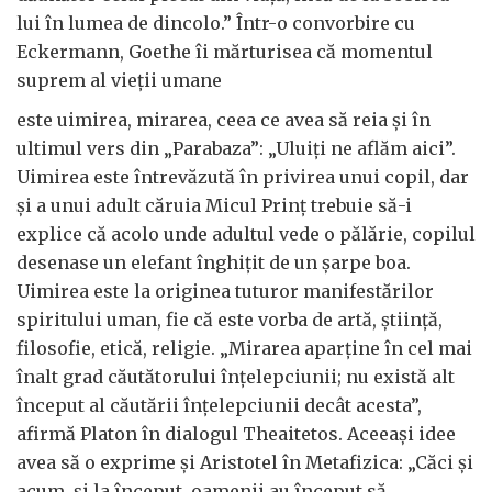
lui în lumea de dincolo.” Într-o convorbire cu
Eckermann, Goethe îi mărturisea că momentul
suprem al vieții umane
este uimirea, mirarea, ceea ce avea să reia și în
ultimul vers din „Parabaza”: „Uluiți ne aflăm aici”.
Uimirea este întrevăzută în privirea unui copil, dar
și a unui adult căruia Micul Prinț trebuie să-i
explice că acolo unde adultul vede o pălărie, copilul
desenase un elefant înghițit de un șarpe boa.
Uimirea este la originea tuturor manifestărilor
spiritului uman, fie că este vorba de artă, știință,
filosofie, etică, religie. „Mirarea aparține în cel mai
înalt grad căutătorului înțelepciunii; nu există alt
început al căutării înțelepciunii decât acesta”,
afirmă Platon în dialogul Theaitetos. Aceeași idee
avea să o exprime și Aristotel în Metafizica: „Căci și
acum, și la început, oamenii au început să