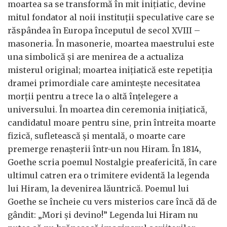
moartea sa se transformă în mit inițiatic, devine
mitul fondator al noii instituții speculative care se
răspândea în Europa începutul de secol XVIII –
masoneria. În masonerie, moartea maestrului este
una simbolică și are menirea de a actualiza
misterul original; moartea inițiatică este repetiția
dramei primordiale care amintește necesitatea
morții pentru a trece la o altă înțelegere a
universului. În moartea din ceremonia inițiatică,
candidatul moare pentru sine, prin întreita moarte
fizică, sufletească și mentală, o moarte care
premerge renașterii într-un nou Hiram. În 1814,
Goethe scria poemul Nostalgie preafericită, în care
ultimul catren era o trimitere evidentă la legenda
lui Hiram, la devenirea lăuntrică. Poemul lui
Goethe se încheie cu vers misterios care încă dă de
gândit: „Mori și devino!” Legenda lui Hiram nu