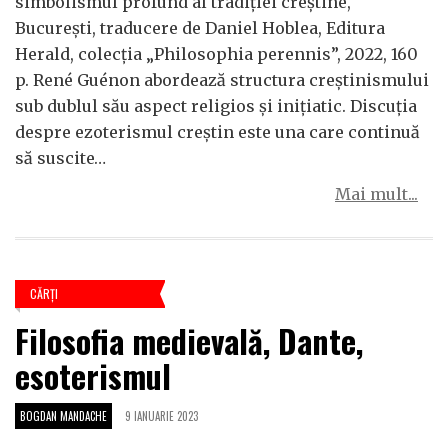
simbolismul profund al tradiției creștine,
București, traducere de Daniel Hoblea, Editura
Herald, colecția „Philosophia perennis”, 2022, 160
p. René Guénon abordează structura creștinismului
sub dublul său aspect religios și inițiatic. Discuția
despre ezoterismul creștin este una care continuă
să suscite…
Mai mult...
CĂRŢI
Filosofia medievală, Dante,
esoterismul
BOGDAN MANDACHE
9 IANUARIE 2023