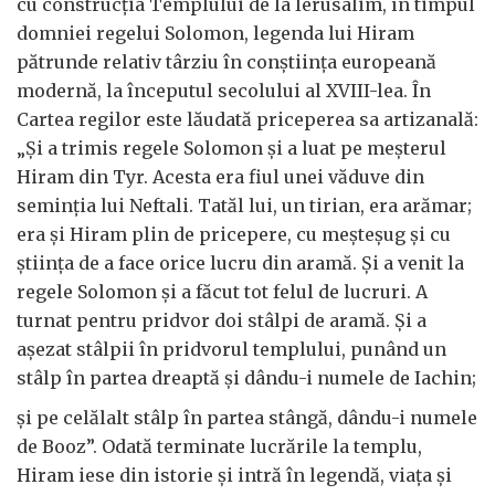
cu construcția Templului de la Ierusalim, în timpul
domniei regelui Solomon, legenda lui Hiram
pătrunde relativ târziu în conștiința europeană
modernă, la începutul secolului al XVIII-lea. În
Cartea regilor este lăudată priceperea sa artizanală:
„Și a trimis regele Solomon și a luat pe meșterul
Hiram din Tyr. Acesta era fiul unei văduve din
seminția lui Neftali. Tatăl lui, un tirian, era arămar;
era și Hiram plin de pricepere, cu meșteșug și cu
știința de a face orice lucru din aramă. Și a venit la
regele Solomon și a făcut tot felul de lucruri. A
turnat pentru pridvor doi stâlpi de aramă. Și a
așezat stâlpii în pridvorul templului, punând un
stâlp în partea dreaptă și dându-i numele de Iachin;
și pe celălalt stâlp în partea stângă, dându-i numele
de Booz”. Odată terminate lucrările la templu,
Hiram iese din istorie și intră în legendă, viața și