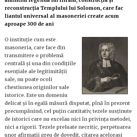
amintim legenda lui Hiram, construcţia şi
reconstrucţia Templului lui Solomon, care fac
liantul universal al masoneriei create acum
aproape 300 de ani
O instituţie cum este
masoneria, care face din
transmitere o problemă
centrală şi una din condiţiile
esenţiale ale legitimităţii
sale, nu poate ocoli
chestiunea originilor sale
istorice. Este un domeniu
delicat şi în egală măsură disputat, pînă în prezent
precumpănind, cel puţin cantitativ, tezele susţinute
de istorici care nu excelau nici în privinţa metodei,
nici a rigorii. Tezele preluate necritic, perpetuarea
unor afirmaţii greu de dovedit, citarea aceloraşi