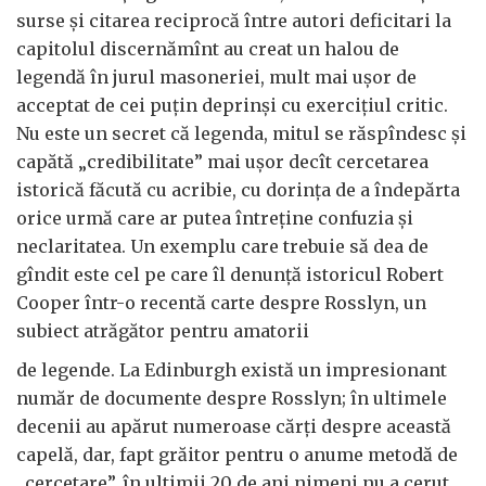
surse şi citarea reciprocă între autori deficitari la
capitolul discernămînt au creat un halou de
legendă în jurul masoneriei, mult mai uşor de
acceptat de cei puţin deprinşi cu exerciţiul critic.
Nu este un secret că legenda, mitul se răspîndesc şi
capătă „credibilitate” mai uşor decît cercetarea
istorică făcută cu acribie, cu dorinţa de a îndepărta
orice urmă care ar putea întreţine confuzia şi
neclaritatea. Un exemplu care trebuie să dea de
gîndit este cel pe care îl denunţă istoricul Robert
Cooper într-o recentă carte despre Rosslyn, un
subiect atrăgător pentru amatorii
de legende. La Edinburgh există un impresionant
număr de documente despre Rosslyn; în ultimele
decenii au apărut numeroase cărţi despre această
capelă, dar, fapt grăitor pentru o anume metodă de
„cercetare”, în ultimii 20 de ani nimeni nu a cerut