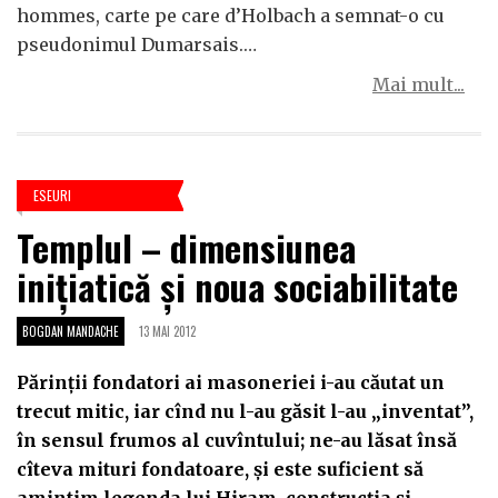
hommes, carte pe care d’Holbach a semnat-o cu
pseudonimul Dumarsais.…
Mai mult...
ESEURI
Templul – dimensiunea
iniţiatică şi noua sociabilitate
BOGDAN MANDACHE
13 MAI 2012
Părinţii fondatori ai masoneriei i-au căutat un
trecut mitic, iar cînd nu l-au găsit l-au „inventat”,
în sensul frumos al cuvîntului; ne-au lăsat însă
cîteva mituri fondatoare, şi este suficient să