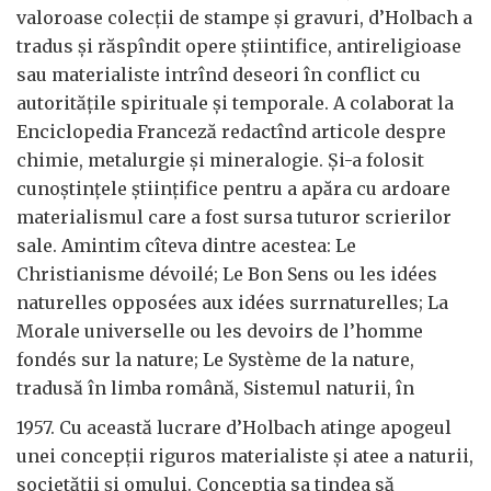
valoroase colecții de stampe și gravuri, d’Holbach a
tradus și răspîndit opere știintifice, antireligioase
sau materialiste intrînd deseori în conflict cu
autoritățile spirituale și temporale. A colaborat la
Enciclopedia Franceză redactînd articole despre
chimie, metalurgie și mineralogie. Și-a folosit
cunoștințele științifice pentru a apăra cu ardoare
materialismul care a fost sursa tuturor scrierilor
sale. Amintim cîteva dintre acestea: Le
Christianisme dévoilé; Le Bon Sens ou les idées
naturelles opposées aux idées surrnaturelles; La
Morale universelle ou les devoirs de l’homme
fondés sur la nature; Le Système de la nature,
tradusă în limba română, Sistemul naturii, în
1957. Cu această lucrare d’Holbach atinge apogeul
unei concepții riguros materialiste și atee a naturii,
societății și omului. Concepția sa tindea să