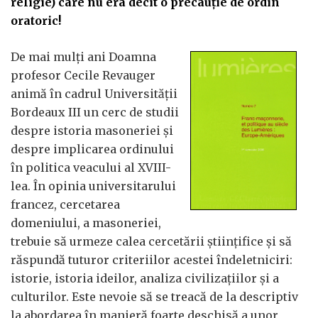
religie) care nu era decît o precauţie de ordin
oratoric!
De mai mulţi ani Doamna
profesor Cecile Revauger
animă în cadrul Universităţii
Bordeaux III un cerc de studii
despre istoria masoneriei şi
despre implicarea ordinului
în politica veacului al XVIII-
lea. În opinia universitarului
francez, cercetarea
domeniului, a masoneriei,
trebuie să urmeze calea cercetării ştiinţifice şi să
răspundă tuturor criteriilor acestei îndeletniciri:
istorie, istoria ideilor, analiza civilizaţiilor şi a
culturilor. Este nevoie să se treacă de la descriptiv
la abordarea în manieră foarte deschisă a unor