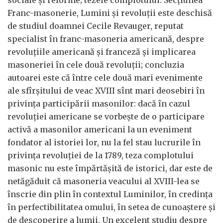
sociale şi reforme; tezele complotului. Secţiunea
Franc-masonerie, Lumini şi revoluţii este deschisă
de studiul doamnei Cecile Revauger, reputat
specialist în franc-masoneria americană, despre
revoluţiile americană şi franceză şi implicarea
masoneriei în cele două revoluţii; concluzia
autoarei este că între cele două mari evenimente
ale sfîrşitului de veac XVIII sînt mari deosebiri în
privinţa participării masonilor: dacă în cazul
revoluţiei americane se vorbeşte de o participare
activă a masonilor americani la un eveniment
fondator al istoriei lor, nu la fel stau lucrurile în
privinţa revoluţiei de la 1789, teza complotului
masonic nu este împărtăşită de istorici, dar este de
netăgăduit că masoneria veacului al XVIII-lea se
înscrie din plin în contextul Luminilor, în credinţa
în perfectibilitatea omului, în setea de cunoaştere şi
de descoperire a lumii. Un excelent studiu despre