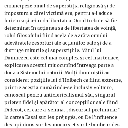
emancipeze omul de superstiția religioasă și de
impostura a cărei victimă era, pentru a-i aduce
fericirea și a-i reda libertatea. Omul trebuie să fie
determinat în acțiunea sa de libertatea de voință,
rolul filosofului fiind acela de a arăta omului
adevăratele resorturi ale acțiunilor sale și de a
distruge miturile și superstițiile. Mitul lui
Dumnezeu este cel mai complex și cel mai tenace,
explicarea acestui mit ocupînd întreaga parte a
doua a Sistemului naturii. Mulți iluminiștii au
considerat pozițiile lui d’Holbach ca fiind extreme,
printre aceștia numărîndu-se inclusiv Voltaire,
cunoscut pentru anticlericalismul său, singurul
prieten fidel și apărător al concepțiilor sale fiind
Diderot, cel care a semnat „discursul preliminar”
la cartea Essai sur les préjugés, ou De l’influence
des opinions sur les moeurs et sur le bonheur des