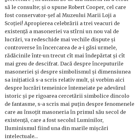
să le consulte; şi o spune Robert Cooper, cel care
fost conservator-şef al Muzeului Marii Loji a
Scoţiei! Apropierea celebrării a trei veacuri de
existenţă a masoneriei va stîrni un nou val de
lucrări, va redeschide mai vechile dispute şi
controverse în încercarea de a-i găsi urmele,
rădăcinile într-un trecut cît mai îndepărtat şi cît
mai greu de descifrat. Dacă despre începuturile
masoneriei şi despre simbolismul şi dimensiunea
sa iniţiatică s-a scris relativ mult, şi vorbim aici
despre lucrări temeinice întemeiate pe adevărul
istoric şi pe rigoarea cercetării simbolice dincolo
de fantasme, s-a scris mai puţin despre fenomenele
care au însoţit masoneria în primul său secol de
existenţă, care a fost secolul Luminilor,
Iluminismul fiind una din marile mişcări
intelectuale…