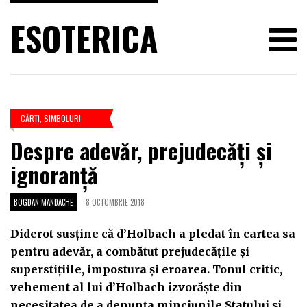
ESOTERICA
CĂRŢI
,
SIMBOLURI
Despre adevăr, prejudecăți și
ignoranță
BOGDAN MANDACHE
8 OCTOMBRIE 2018
Diderot susține că d’Holbach a pledat în cartea sa
pentru adevăr, a combătut prejudecățile și
superstițiile, impostura și eroarea. Tonul critic,
vehement al lui d’Holbach izvorăște din
necesitatea de a denunța minciunile Statului și