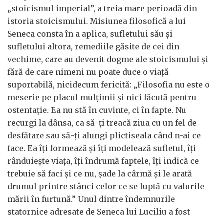
„stoicismul imperial”, a treia mare perioadă din
istoria stoicismului. Misiunea filosofică a lui
Seneca consta în a aplica, sufletului său și
sufletului altora, remediile găsite de cei din
vechime, care au devenit dogme ale stoicismului și
fără de care nimeni nu poate duce o viață
suportabilă, nicidecum fericită: „Filosofia nu este o
meserie pe placul mulțimii și nici făcută pentru
ostentație. Ea nu stă în cuvinte, ci în fapte. Nu
recurgi la dânsa, ca să-ți treacă ziua cu un fel de
desfătare sau să-ți alungi plictiseala când n-ai ce
face. Ea îți formează și îți modelează sufletul, îți
rânduiește viața, îți îndrumă faptele, îți indică ce
trebuie să faci și ce nu, șade la cârmă și le arată
drumul printre stânci celor ce se luptă cu valurile
mării în furtună.” Unul dintre îndemnurile
statornice adresate de Seneca lui Luciliu a fost