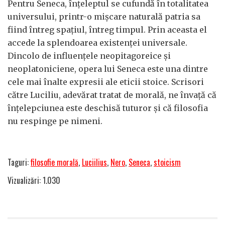
Pentru Seneca, înțeleptul se cufundă în totalitatea
universului, printr-o mișcare naturală patria sa
fiind întreg spațiul, întreg timpul. Prin aceasta el
accede la splendoarea existenței universale.
Dincolo de influențele neopitagoreice și
neoplatoniciene, opera lui Seneca este una dintre
cele mai înalte expresii ale eticii stoice. Scrisori
către Luciliu, adevărat tratat de morală, ne învață că
înțelepciunea este deschisă tuturor și că filosofia
nu respinge pe nimeni.
Taguri:
filosofie morală
,
Luciilius
,
Nero
,
Seneca
,
stoicism
Vizualizări: 1.030