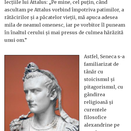
lecțiile lui Attalus: „Pe mine, cel puțin, când
ascultam pe Attalus vorbind împotriva patimilor, a
rătăcirilor și a păcatelor vieții, mă apuca adesea
mila de neamul omenesc, iar pe vorbitor îl puneam
în înaltul cerului și mai presus de culmea hărăzită
unui om.”
Astfel, Seneca s-a
familiarizat de
tânăr cu
stoicismul și
pitagorismul, cu
gândirea
religioasă și
curentele
filosofice
alexandrine pe