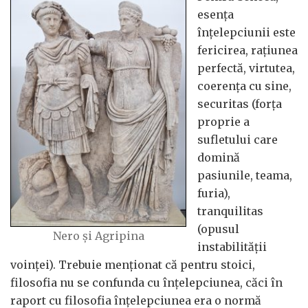
esența
înțelepciunii este
fericirea, rațiunea
perfectă, virtutea,
coerența cu sine,
securitas (forța
proprie a
sufletului care
domină
pasiunile, teama,
furia),
tranquilitas
(opusul
Nero și Agripina
instabilității
voinței). Trebuie menționat că pentru stoici,
filosofia nu se confunda cu înțelepciunea, căci în
raport cu filosofia înțelepciunea era o normă