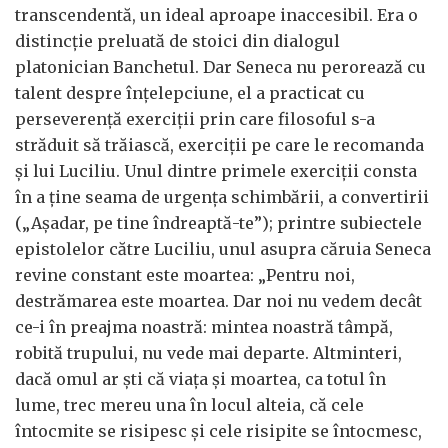
transcendentă, un ideal aproape inaccesibil. Era o
distincție preluată de stoici din dialogul
platonician Banchetul. Dar Seneca nu perorează cu
talent despre înțelepciune, el a practicat cu
perseverență exerciții prin care filosoful s-a
străduit să trăiască, exerciții pe care le recomanda
și lui Luciliu. Unul dintre primele exerciții consta
în a ține seama de urgența schimbării, a convertirii
(„Așadar, pe tine îndreaptă-te”); printre subiectele
epistolelor către Luciliu, unul asupra căruia Seneca
revine constant este moartea: „Pentru noi,
destrămarea este moartea. Dar noi nu vedem decât
ce-i în preajma noastră: mintea noastră tâmpă,
robită trupului, nu vede mai departe. Altminteri,
dacă omul ar ști că viața și moartea, ca totul în
lume, trec mereu una în locul alteia, că cele
întocmite se risipesc și cele risipite se întocmesc,