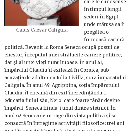
care le cunoscuse
în timpul lungii
șederi în Egipt,
unde mătușa sa îi
Gaius Caesar Caligula
pregătea o
frumoasă carieră
politică. Revenit la Roma Seneca ocupă postul de
chestor, începutul unei strălucite cariere politice,
dar și al unei vieți tumultuoase. În anul 41,
împăratul Claudiu îl exilează în Corsica, sub
acuzația de adulter cu Iulia Livilla, sora împăratului
Caligula. În anul 49, Agrippina, soția împăratului
Claudiu, îl cheamă din exil încredințându-i
educația fiului său, Nero, care foarte tânăr devine
împărat, Seneca fiindu-i unul dintre sfetnici. În
anul 62 Seneca se retrage din viața politică și se
consacră în întregime activității filosofice; trei ani
mai târziu este bănuit că a luat parte la conjurația