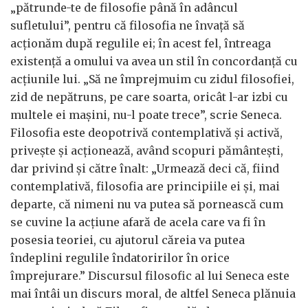
„pătrunde-te de filosofie până în adâncul
sufletului”, pentru că filosofia ne învață să
acționăm după regulile ei; în acest fel, întreaga
existență a omului va avea un stil în concordanță cu
acțiunile lui. „Să ne împrejmuim cu zidul filosofiei,
zid de nepătruns, pe care soarta, oricât l-ar izbi cu
multele ei mașini, nu-l poate trece”, scrie Seneca.
Filosofia este deopotrivă contemplativă și activă,
privește și acționează, având scopuri pământești,
dar privind și către înalt: „Urmează deci că, fiind
contemplativă, filosofia are principiile ei și, mai
departe, că nimeni nu va putea să pornească cum
se cuvine la acțiune afară de acela care va fi în
posesia teoriei, cu ajutorul căreia va putea
îndeplini regulile îndatoririlor în orice
împrejurare.” Discursul filosofic al lui Seneca este
mai întâi un discurs moral, de altfel Seneca plănuia