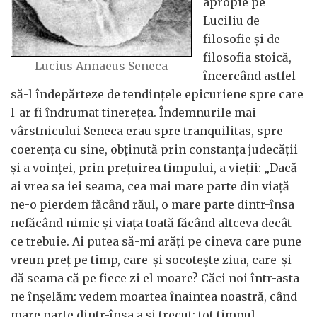
apropie pe
Luciliu de
filosofie și de
filosofia stoică,
Lucius Annaeus Seneca
încercând astfel
să-l îndepărteze de tendințele epicuriene spre care
l-ar fi îndrumat tinerețea. Îndemnurile mai
vârstnicului Seneca erau spre tranquilitas, spre
coerența cu sine, obținută prin constanța judecății
și a voinței, prin prețuirea timpului, a vieții: „Dacă
ai vrea sa iei seama, cea mai mare parte din viață
ne-o pierdem făcând răul, o mare parte dintr-însa
nefăcând nimic și viața toată făcând altceva decât
ce trebuie. Ai putea să-mi arăți pe cineva care pune
vreun preț pe timp, care-și socotește ziua, care-și
dă seama că pe fiece zi el moare? Căci noi într-asta
ne înșelăm: vedem moartea înaintea noastră, când
mare parte dintr-însa a și trecut: tot timpul