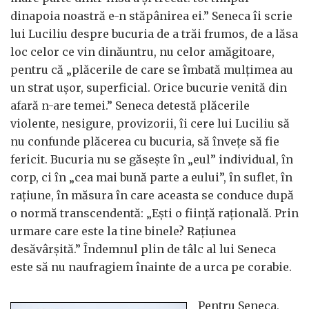
dinapoia noastră e-n stăpânirea ei.” Seneca îi scrie
lui Luciliu despre bucuria de a trăi frumos, de a lăsa
loc celor ce vin dinăuntru, nu celor amăgitoare,
pentru că „plăcerile de care se îmbată mulțimea au
un strat ușor, superficial. Orice bucurie venită din
afară n-are temei.” Seneca detestă plăcerile
violente, nesigure, provizorii, îi cere lui Luciliu să
nu confunde plăcerea cu bucuria, să învețe să fie
fericit. Bucuria nu se găsește în „eul” individual, în
corp, ci în „cea mai bună parte a eului”, în suflet, în
rațiune, în măsura în care aceasta se conduce după
o normă transcendentă: „Ești o ființă rațională. Prin
urmare care este la tine binele? Rațiunea
desăvârșită.” Îndemnul plin de tâlc al lui Seneca
este să nu naufragiem înainte de a urca pe corabie.
Pentru Seneca,