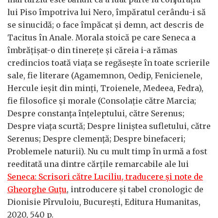
lui Piso împotriva lui Nero, împăratul cerându-i să
se sinucidă; o face împăcat și demn, act descris de
Tacitus în Anale. Morala stoică pe care Seneca a
îmbrățișat-o din tinerețe și căreia i-a rămas
credincios toată viața se regăsește în toate scrierile
sale, fie literare (Agamemnon, Oedip, Fenicienele,
Hercule ieșit din minți, Troienele, Medeea, Fedra),
fie filosofice și morale (Consolație către Marcia;
Despre constanța înțeleptului, către Serenus;
Despre viața scurtă; Despre liniștea sufletului, către
Serenus; Despre clemență; Despre binefaceri;
Problemele naturii). Nu cu mult timp în urmă a fost
reeditată una dintre cărțile remarcabile ale lui
Seneca: Scrisori către Luciliu, traducere și note de
Gheorghe Guțu
, introducere și tabel cronologic de
Dionisie Pîrvuloiu, București, Editura Humanitas,
2020, 540 p.