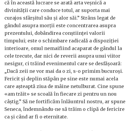
că în această lucrare se arată arta veșnică a
divinității care conduce totul, ar suporta mai
curajos sfârșitul său și alor săi.” Strâns legat de
gândul asupra morții este concentrarea asupra
prezentului, dobândirea conștiinței valorii
timpului; este o schimbare radicală a dispoziției
interioare, omul nemaifiind acaparat de gândul la
cele trecute, dar nici de reverii asupra unui viitor
nesigur, ci trăind evenimentul care se desfășoară:
„Dacă zeii ne vor mai da o zi, s-o primim bucuroși.
Fericit și deplin stăpân pe sine este numai acela
care așteaptă ziua de mâine netulburat. Cine spune
«am trăit» se scoală în fiecare zi pentru un nou
câștig.” Să ne fortificăm înlăuntrul nostru, ar spune
Seneca, îndemnându-ne să trăim o clipă de fericire
ca și când ar fi o eternitate.