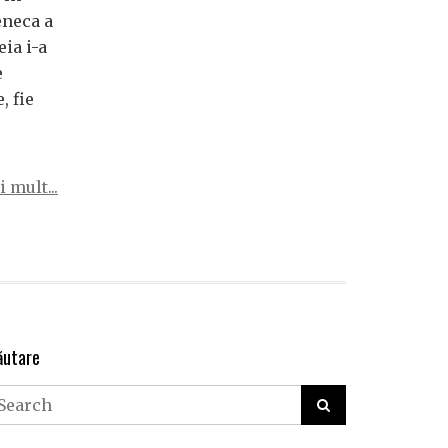
eneca a
eia i-a
e
, fie
 mult...
ăutare