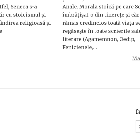
fel, Seneca s-a
Anale. Morala stoică pe care S
ăr cu stoicismul și
îmbrățișat-o din tinerețe și căr
ândirea religioasă și
rămas credincios toată viața s
e
regăsește în toate scrierile sale
literare (Agamemnon, Oedip,
Fenicienele,…
Mai
C