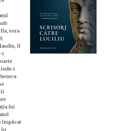
re
atul
 sub
lla, sora
9,
audiu, îl
-i
foarte
iindu-i
2 Seneca
se
ii
ste
ția lui
atul
ce împăcat
 în