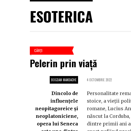
ESOTERICA
CĂRŢI
Pelerin prin viață
BOGDAN MANDACHE
4 OCTOMBRIE 2022
Dincolo de
Personalitate remar
influențele
stoice, a vieții poli
neopitagoreice și
romane, Lucius An
neoplatoniciene,
născut la Corduba, 
opera lui Seneca
dintre primii ani a