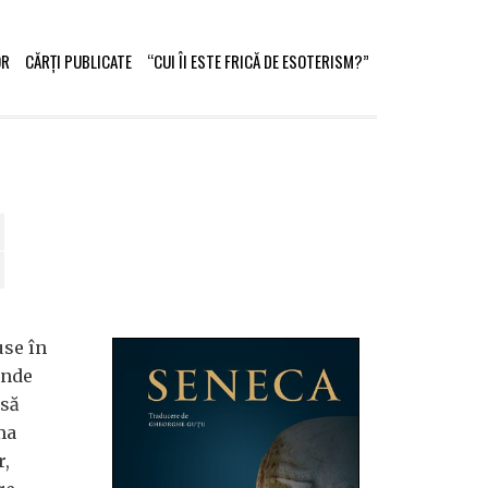
OR
CĂRȚI PUBLICATE
“CUI ÎI ESTE FRICĂ DE ESOTERISM?”
use în
unde
asă
ma
r,