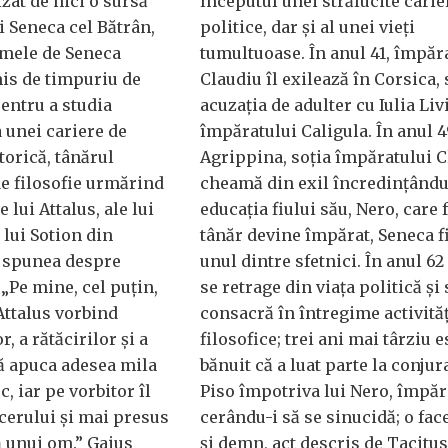
zat de nici o sursă
începutul unei strălucite carie
ui Seneca cel Bătrân,
politice, dar și al unei vieți
umele de Seneca
tumultuoase. În anul 41, împăr
mis de timpuriu de
Claudiu îl exilează în Corsica,
pentru a studia
acuzația de adulter cu Iulia Livi
 unei cariere de
împăratului Caligula. În anul 4
torică, tânărul
Agrippina, soția împăratului Cl
de filosofie urmărind
cheamă din exil încredințându
 lui Attalus, ale lui
educația fiului său, Nero, care 
 lui Sotion din
tânăr devine împărat, Seneca f
e spunea despre
unul dintre sfetnici. În anul 6
: „Pe mine, cel puțin,
se retrage din viața politică și 
Attalus vorbind
consacră în întregime activităț
, a rătăcirilor și a
filosofice; trei ani mai târziu e
mă apuca adesea mila
bănuit că a luat parte la conjura
 iar pe vorbitor îl
Piso împotriva lui Nero, împăr
cerului și mai presus
cerându-i să se sinucidă; o fa
 unui om.” Gaius
și demn, act descris de Tacitus