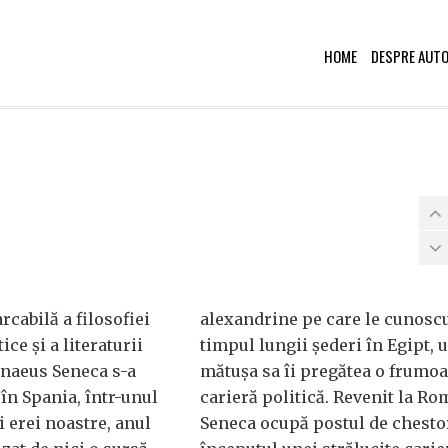
HOME
DESPRE AUT
cabilă a filosofiei
alexandrine pe care le cunosc
tice și a literaturii
timpul lungii șederi în Egipt, 
naeus Seneca s-a
mătușa sa îi pregătea o frumo
în Spania, într-unul
carieră politică. Revenit la Ro
i erei noastre, anul
Seneca ocupă postul de chesto