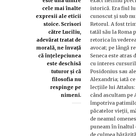
este una dintre
exact nefiind preci
cele mai înalte
istorică. Era fiul l
expresii ale eticii
cunoscut și sub n
stoice. Scrisori
Retorul. A fost tri
către Luciliu,
tatăl său la Roma 
adevărat tratat de
retorica în vederea
morală, ne învață
avocat; pe lângă re
că înțelepciunea
Seneca este atras 
este deschisă
cu interes cursurile
tuturor și că
Posidonius sau ale
filosofia nu
Alexandria; iată c
respinge pe
lecțiile lui Attalus
nimeni.
când ascultam pe 
împotriva patimilor
păcatelor vieții, 
de neamul omenesc,
puneam în înaltul 
de culmea hărăzită