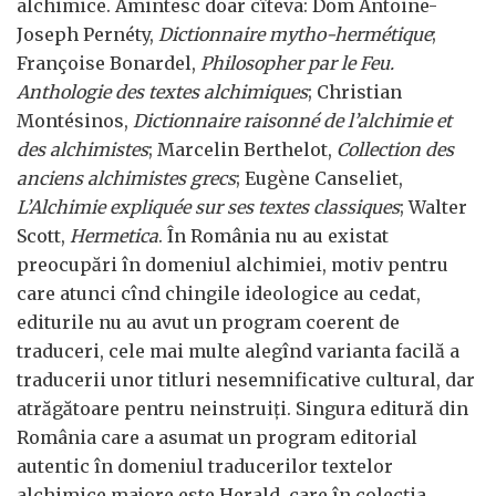
alchimice. Amintesc doar cîteva: Dom Antoine-
Joseph Pernéty,
Dictionnaire mytho-hermétique
;
Françoise Bonardel,
Philosopher par le Feu.
Anthologie des textes alchimiques
; Christian
Montésinos,
Dictionnaire raisonné de l’alchimie et
des alchimistes
; Marcelin Berthelot,
Collection des
anciens alchimistes grecs
; Eugène Canseliet,
L’Alchimie expliquée sur ses textes classiques
; Walter
Scott,
Hermetica
. În România nu au existat
preocupări în domeniul alchimiei, motiv pentru
care atunci cînd chingile ideologice au cedat,
editurile nu au avut un program coerent de
traduceri, cele mai multe alegînd varianta facilă a
traducerii unor titluri nesemnificative cultural, dar
atrăgătoare pentru neinstruiți. Singura editură din
România care a asumat un program editorial
autentic în domeniul traducerilor textelor
alchimice majore este Herald, care în colecția