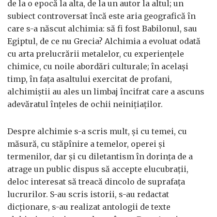
de la o epocă la alta, de la un autor la altul; un
subiect controversat încă este aria geografică în
care s-a născut alchimia: să fi fost Babilonul, sau
Egiptul, de ce nu Grecia? Alchimia a evoluat odată
cu arta prelucrării metalelor, cu experiențele
chimice, cu noile abordări culturale; în același
timp, în fața asaltului exercitat de profani,
alchimiștii au ales un limbaj încifrat care a ascuns
adevăratul înțeles de ochii neinițiaților.
Despre alchimie s-a scris mult, și cu temei, cu
măsură, cu stăpînire a temelor, operei și
termenilor, dar și cu diletantism în dorința de a
atrage un public dispus să accepte elucubrații,
deloc interesat să treacă dincolo de suprafața
lucrurilor. S-au scris istorii, s-au redactat
dicționare, s-au realizat antologii de texte