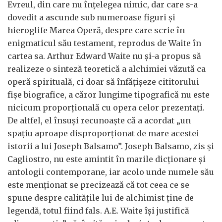
Evreul, din care nu înțelegea nimic, dar care s-a
dovedit a ascunde sub numeroase figuri și
hieroglife Marea Operă, despre care scrie în
enigmaticul său testament, reprodus de Waite în
cartea sa. Arthur Edward Waite nu și-a propus să
realizeze o sinteză teoretică a alchimiei văzută ca
operă spirituală, ci doar să înfățișeze cititorului
fișe biografice, a căror lungime tipografică nu este
nicicum proporțională cu opera celor prezentați.
De altfel, el însuși recunoaște că a acordat „un
spațiu aproape disproporționat de mare acestei
istorii a lui Joseph Balsamo”. Joseph Balsamo, zis și
Cagliostro, nu este amintit în marile dicționare și
antologii contemporane, iar acolo unde numele său
este menționat se precizează că tot ceea ce se
spune despre calitățile lui de alchimist ține de
legendă, totul fiind fals. A.E. Waite își justifică