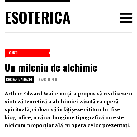
ESOTERICA
CĂRŢI
Un mileniu de alchimie
BOGDAN MANDACHE
9 APRILIE 2019
Arthur Edward Waite nu și-a propus să realizeze o
sinteză teoretică a alchimiei văzută ca operă
spirituală, ci doar să înfățișeze cititorului fișe
biografice, a căror lungime tipografică nu este
nicicum proporțională cu opera celor prezentați.