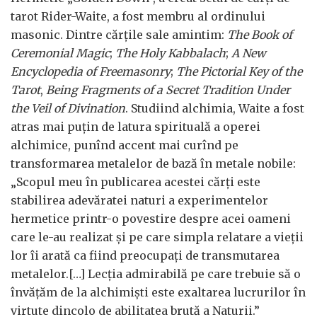
tarot Rider-Waite, a fost membru al ordinului
masonic. Dintre cărțile sale amintim:
The Book of
Ceremonial Magic
;
The Holy Kabbalach
;
A New
Encyclopedia of Freemasonry
;
The Pictorial Key of the
Tarot
,
Being Fragments of a Secret Tradition Under
the Veil of Divination
. Studiind alchimia, Waite a fost
atras mai puțin de latura spirituală a operei
alchimice, punînd accent mai curînd pe
transformarea metalelor de bază în metale nobile:
„Scopul meu în publicarea acestei cărți este
stabilirea adevăratei naturi a experimentelor
hermetice printr-o povestire despre acei oameni
care le-au realizat și pe care simpla relatare a vieții
lor îi arată ca fiind preocupați de transmutarea
metalelor.[…] Lecția admirabilă pe care trebuie să o
învățăm de la alchimiști este exaltarea lucrurilor în
virtute dincolo de abilitatea brută a Naturii.”