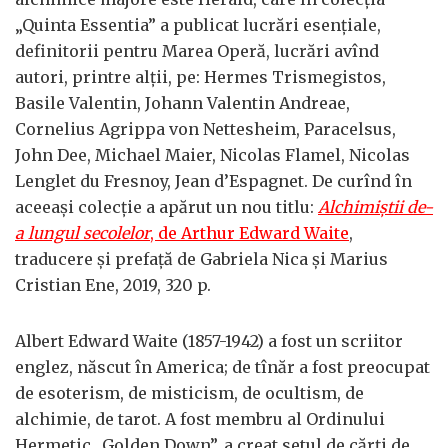
„Quinta Essentia” a publicat lucrări esențiale,
definitorii pentru Marea Operă, lucrări avînd
autori, printre alții, pe: Hermes Trismegistos,
Basile Valentin, Johann Valentin Andreae,
Cornelius Agrippa von Nettesheim, Paracelsus,
John Dee, Michael Maier, Nicolas Flamel, Nicolas
Lenglet du Fresnoy, Jean d’Espagnet. De curînd în
aceeași colecție a apărut un nou titlu:
Alchimiștii de-
a lungul secolelor
, de Arthur Edward Waite
,
traducere și prefață de Gabriela Nica și Marius
Cristian Ene, 2019, 320 p.
Albert Edward Waite (1857-1942) a fost un scriitor
englez, născut în America; de tînăr a fost preocupat
de esoterism, de misticism, de ocultism, de
alchimie, de tarot. A fost membru al Ordinului
Hermetic „Golden Down”, a creat setul de cărți de