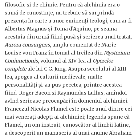
filosofie și de chimie. Pentru că alchimia era o
sumă de cunoștințe, nu trebuie să surprindă
prezența în carte a unor eminenți teologi, cum ar fi
Albertus Magnus și Toma d’Aquino, pe seama
acestuia din urmă fiind pusă și scrierea unui tratat,
Aurora consurgens
, amplu comentat de Marie-
Louise von Franz în tomul al treilea din
Mysterium
Coniunctionis
, volumul al XIV-lea al
Operelor
complete
ale lui C.G. Jung. Asupra secolului al XIII-
lea, apogeu al culturii medievale, multe
personalități și-au pus pecetea, printre acestea
fiind Roger Bacon și Raymundus Lullus, amîndoi
avînd serioase preocupări în domeniul alchimiei.
Francezul Nicolas Flamel este poate unul dintre cei
mai venerați adepți ai alchimiei; legenda spune că
Flamel, un om instruit, cunoscător al limbii latine,
a descoperit un manuscris al unui anume Abraham