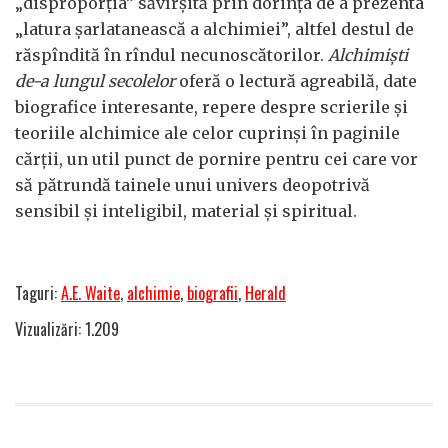
„disproporția” săvîrșită prin dorința de a prezenta
„latura șarlatanească a alchimiei”, altfel destul de
răspîndită în rîndul necunoscătorilor.
Alchimiști
de-a lungul secolelor
oferă o lectură agreabilă, date
biografice interesante, repere despre scrierile și
teoriile alchimice ale celor cuprinși în paginile
cărții, un util punct de pornire pentru cei care vor
să pătrundă tainele unui univers deopotrivă
sensibil și inteligibil, material și spiritual.
Taguri:
A.E. Waite
,
alchimie
,
biografii
,
Herald
Vizualizări: 1.209