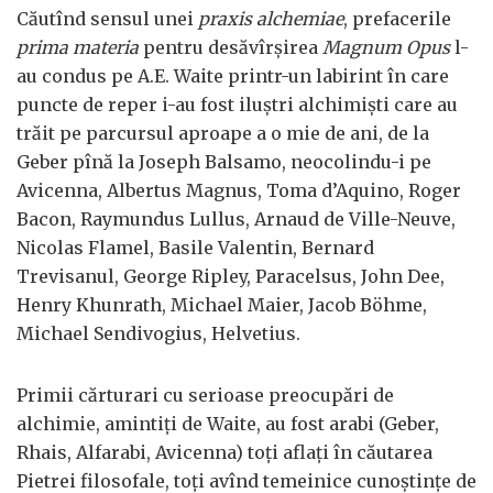
Căutînd sensul unei
praxis alchemiae
, prefacerile
prima materia
pentru desăvîrșirea
Magnum Opus
l-
au condus pe A.E. Waite printr-un labirint în care
puncte de reper i-au fost iluștri alchimiști care au
trăit pe parcursul aproape a o mie de ani, de la
Geber pînă la Joseph Balsamo, neocolindu-i pe
Avicenna, Albertus Magnus, Toma d’Aquino, Roger
Bacon, Raymundus Lullus, Arnaud de Ville-Neuve,
Nicolas Flamel, Basile Valentin, Bernard
Trevisanul, George Ripley, Paracelsus, John Dee,
Henry Khunrath, Michael Maier, Jacob Böhme,
Michael Sendivogius, Helvetius.
Primii cărturari cu serioase preocupări de
alchimie, amintiți de Waite, au fost arabi (Geber,
Rhais, Alfarabi, Avicenna) toți aflați în căutarea
Pietrei filosofale, toți avînd temeinice cunoștințe de