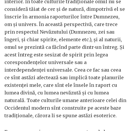
interior. În toate culturile tradiţionale omul nu se
consideră tăiat de cer şi de natură, dimpotrivă el se
înscrie în armonia raporturilor între Dumnezeu,
om şi univers. În această perspectivă, care trece
prin respectul Nevăzutului (Dumnezeu, zei sau
îngeri, şi chiar spirite, elemente etc.), şi al naturii,
omul se prezintă ca făcînd parte dintr-un întreg. Şi
acest întreg este sesizat de spirit prin legea
corespondenţelor universale sau a
interdependenţei universale. Ceea ce fac sau ceea
ce sînt astăzi afectează sau implică toate planurile
existenţei mele, care sînt ele însele în raport cu
lumea divină, cu lumea nevăzută şi cu lumea
naturală. Toate culturile umane anterioare celei din
Occidentul modern sînt construite pe aceste baze
tradiţionale, cărora li se spune astăzi esoterice.