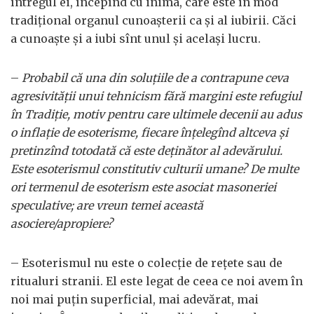
întregul ei, începînd cu inima, care este în mod
tradiţional organul cunoaşterii ca şi al iubirii. Căci
a cunoaşte şi a iubi sînt unul şi acelaşi lucru.
–
Probabil că una din soluţiile de a contrapune ceva
agresivităţii unui tehnicism fără margini este refugiul
în Tradiţie, motiv pentru care ultimele decenii au adus
o inflaţie de esoterisme, fiecare înţelegînd altceva şi
pretinzînd totodată că este deţinător al adevărului.
Este esoterismul constitutiv culturii umane? De multe
ori termenul de esoterism este asociat masoneriei
speculative; are vreun temei această
asociere/apropiere?
– Esoterismul nu este o colecţie de reţete sau de
ritualuri stranii. El este legat de ceea ce noi avem în
noi mai puţin superficial, mai adevărat, mai