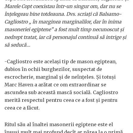
Marele Copt coexistau într-un singur om, dar nu se
înţelegeau bine totdeauna. Dvs. scriaţi că Balsamo-
Cagliostro „ în marginea marginalilor, dar în inima
masoneriei egiptene” a fost mult timp necunoscut şi
nedrept tratat, iar că personajul continuă să intrige şi
să seducă…
-Cagliostro este acelaşi tip de mason egiptean,
dubios în ochii burghezilor, suspectat de
escrocherie, marginal şi de neînţeles. Şi totuşi
Marc Haven a arătat ce om extraordinar se
ascundea sub această mască socială. Cagliostro
merită respectul pentru ceea ce a fost şi pentru
ceea ce a făcut.
Ritul său al înaltei masonerii egiptene este el
însuşi mult mai profund decît ar părea la o primă