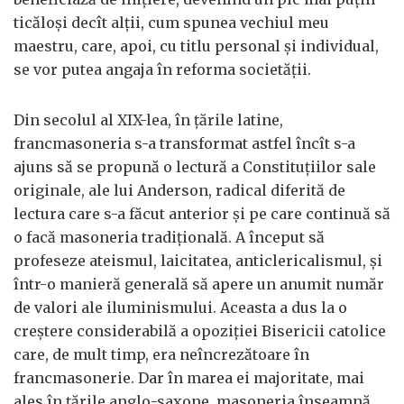
ticăloşi decît alţii, cum spunea vechiul meu
maestru, care, apoi, cu titlu personal şi individual,
se vor putea angaja în reforma societăţii.
Din secolul al XIX-lea, în ţările latine,
francmasoneria s-a transformat astfel încît s-a
ajuns să se propună o lectură a Constituţiilor sale
originale, ale lui Anderson, radical diferită de
lectura care s-a făcut anterior şi pe care continuă să
o facă masoneria tradiţională. A început să
profeseze ateismul, laicitatea, anticlericalismul, şi
într-o manieră generală să apere un anumit număr
de valori ale iluminismului. Aceasta a dus la o
creştere considerabilă a opoziţiei Bisericii catolice
care, de mult timp, era neîncrezătoare în
francmasonerie. Dar în marea ei majoritate, mai
ales în ţările anglo-saxone, masoneria înseamnă