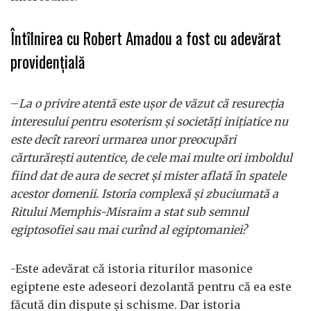
Întîlnirea cu Robert Amadou a fost cu adevărat
providențială
–
La o privire atentă este uşor de văzut că resurecţia
interesului pentru esoterism şi societăţi iniţiatice nu
este decît rareori urmarea unor preocupări
cărturăreşti autentice, de cele mai multe ori imboldul
fiind dat de aura de secret şi mister aflată în spatele
acestor domenii. Istoria complexă şi zbuciumată a
Ritului Memphis-Misraim a stat sub semnul
egiptosofiei sau mai curînd al egiptomaniei?
-Este adevărat că istoria riturilor masonice
egiptene este adeseori dezolantă pentru că ea este
făcută din dispute şi schisme. Dar istoria