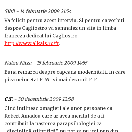
Sibil - 14 februarie 2009 21:54
Va felicit pentru acest interviu. Si pentru ca vorbiti
despre Cagliostro va semnalez un site in limba
franceza dedicat lui Cagliostro:
http://www.alkais.ro/fr
.
Nutzu Nitza - 15 februarie 2009 14:55
Buna remarca despre capcana modernitatii in care
pica neincetat F:.M:. si mai des unii F:.F:.
C.T.
- 30 decembrie 2009 12:58
Cind intilnesc omagieri ale unor persoane ca
Robert Amadou care ar avea meritul de a fi
contribuit la naşterea parapsihologiei ca
,,disciplină ştiinţifică”, nu pot sa nu imi pun din