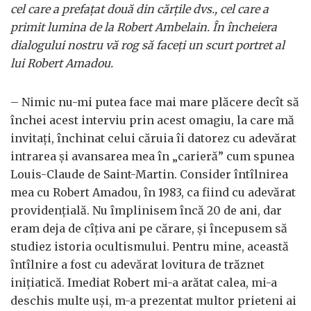
cel care a prefaţat două din cărţile dvs., cel care a
primit lumina de la Robert Ambelain. În încheiera
dialogului nostru vă rog să faceţi un scurt portret al
lui Robert Amadou.
– Nimic nu-mi putea face mai mare plăcere decît să
închei acest interviu prin acest omagiu, la care mă
invitaţi, închinat celui căruia îi datorez cu adevărat
intrarea şi avansarea mea în „carieră” cum spunea
Louis-Claude de Saint-Martin. Consider întîlnirea
mea cu Robert Amadou, în 1983, ca fiind cu adevărat
providenţială. Nu împlinisem încă 20 de ani, dar
eram deja de cîţiva ani pe cărare, şi începusem să
studiez istoria ocultismului. Pentru mine, această
întîlnire a fost cu adevărat lovitura de trăznet
iniţiatică. Imediat Robert mi-a arătat calea, mi-a
deschis multe uşi, m-a prezentat multor prieteni ai