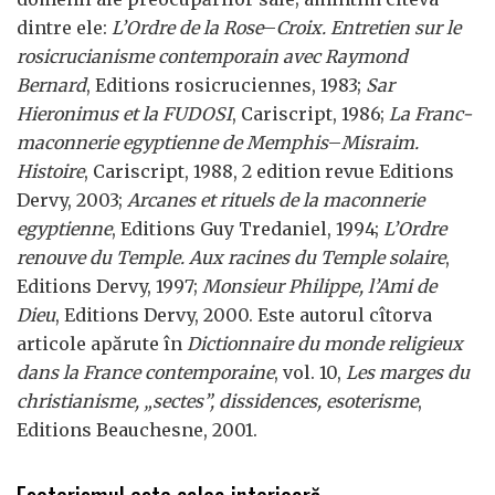
dintre ele:
L’Ordre de la Rose
–
Croix. Entretien sur le
rosicrucianisme contemporain avec Raymond
Bernard
, Editions rosicruciennes, 1983;
Sar
Hieronimus et la FUDOSI
, Cariscript, 1986;
La Franc-
maconnerie egyptienne de Memphis
–
Misraim.
Histoire
, Cariscript, 1988, 2 edition revue Editions
Dervy, 2003;
Arcanes et rituels de la
maconnerie
egyptienne
, Editions Guy Tredaniel, 1994;
L’Ordre
renouve du Temple. Aux racines du
Temple solaire
,
Editions Dervy, 1997;
Monsieur Philippe, l’Ami de
Dieu
, Editions Dervy, 2000. Este autorul cîtorva
articole apărute în
Dictionnaire du monde religieux
dans la France contemporaine
, vol. 10,
Les marges du
christianisme, „sectes”, dissidences, esoterisme
,
Editions Beauchesne, 2001.