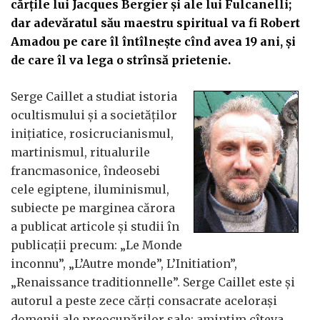
cărţile lui Jacques Bergier şi ale lui Fulcanelli;
dar adevăratul său maestru spiritual va fi Robert
Amadou pe care îl întîlneşte cînd avea 19 ani, şi
de care îl va lega o strînsă prietenie.
Serge Caillet a studiat istoria
ocultismului şi a societăţilor
iniţiatice, rosicrucianismul,
martinismul, ritualurile
francmasonice, îndeosebi
cele egiptene, iluminismul,
subiecte pe marginea cărora
a publicat articole şi studii în
publicaţii precum: „Le Monde
inconnu”, „L’Autre monde”, L’Initiation”,
„Renaissance traditionnelle”. Serge Caillet este şi
autorul a peste zece cărţi consacrate aceloraşi
domenii ale preocupărilor sale; amintim cîteva