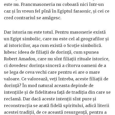
este nu. Francmasoneria nu coboară nici într-un
caz şi în vreun fel pînă în Egiptul faraonic, şi cei ce
cred contrariul se amăgesc.
Dar istoria nu este totul. Pentru masonerie există
un Egipt simbolic, care nu este cel al geografilor şi
al istoricilor, aşa cum există o Scoţie simbolică.
Iubesc ideea de filiaţii de dorinţă, cum spunea
Robert Amadou, care nu sînt filiaţii rituale istorice,
ci dovedesc dorinţa sinceră a cîtorva oameni de a
se lega de ceva vechi care pentru ei are o mare
valoare. Ce valorează, veţi întreba, aceste filiaţii de
dorinţă? În mod natural aceasta depinde de
intenţiile şi de fidelitatea faţă de tradiţia din care se
reclamă. Dar dacă aceste intenţii sînt pure şi
reconstrucţia se arată fidelă spiritului, adică literii
acestei tradiţii, de ce această resurgenţă, pentru a