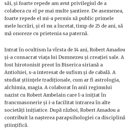
săi, şi foarte repede am avut privilegiul de a
colabora cu el pe mai multe şantiere. De asemenea,
foarte repede el mi-a permis să public primele
mele lucrări, şi el nu a încetat, timp de 25 de ani, să
mă onoreze cu prietenia sa paternă.
Intrat în ocultism la vîrsta de 14 ani, Robert Amadou
şi-a consacrat viaţa lui Dumnezeu şi creaţiei sale. A
fost hirotonisit preot în Biserica siriană a
Antiohiei, s-a interesat de sufism şi de cabală. A
studiat ştiinţele tradiţionale, cum ar fi astrologia,
alchimia, magia. A colaborat în anii regimului
nazist cu Robert Ambelain care l-a iniţiat în
francmasonerie şi i-a facilitat intrarea în alte
societăţi iniţiatice. După război, Robert Amadou a
contribuit la naşterea parapsihologiei ca disciplină
ştiinţifică.