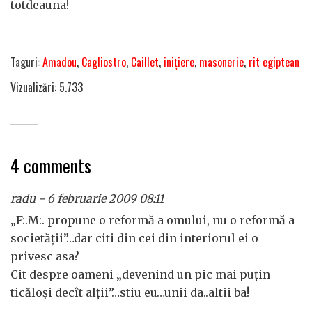
totdeauna!
Taguri:
Amadou
,
Cagliostro
,
Caillet
,
iniţiere
,
masonerie
,
rit egiptean
Vizualizări: 5.733
4 comments
radu - 6 februarie 2009 08:11
„F:.M:. propune o reformă a omului, nu o reformă a
societăţii”…dar citi din cei din interiorul ei o
privesc asa?
Cit despre oameni „devenind un pic mai puţin
ticăloşi decît alţii”…stiu eu…unii da..altii ba!