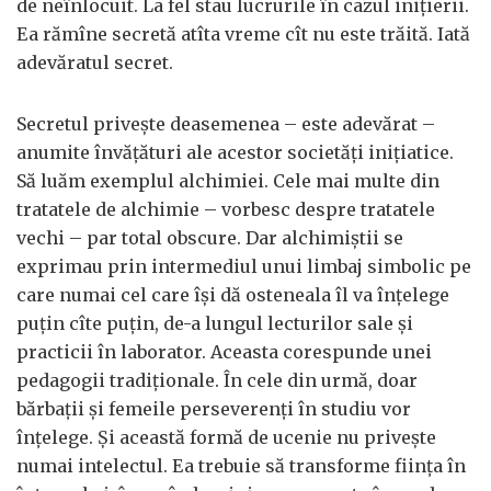
de neînlocuit. La fel stau lucrurile în cazul iniţierii.
Ea rămîne secretă atîta vreme cît nu este trăită. Iată
adevăratul secret.
Secretul priveşte deasemenea – este adevărat –
anumite învăţături ale acestor societăţi iniţiatice.
Să luăm exemplul alchimiei. Cele mai multe din
tratatele de alchimie – vorbesc despre tratatele
vechi – par total obscure. Dar alchimiştii se
exprimau prin intermediul unui limbaj simbolic pe
care numai cel care îşi dă osteneala îl va înţelege
puţin cîte puţin, de-a lungul lecturilor sale şi
practicii în laborator. Aceasta corespunde unei
pedagogii tradiţionale. În cele din urmă, doar
bărbaţii şi femeile perseverenţi în studiu vor
înţelege. Şi această formă de ucenie nu priveşte
numai intelectul. Ea trebuie să transforme fiinţa în