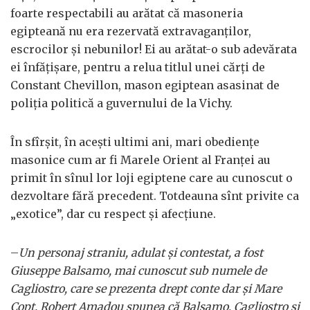
foarte respectabili au arătat că masoneria
egipteană nu era rezervată extravaganţilor,
escrocilor şi nebunilor! Ei au arătat-o sub adevărata
ei înfăţişare, pentru a relua titlul unei cărţi de
Constant Chevillon, mason egiptean asasinat de
poliţia politică a guvernului de la Vichy.
În sfîrşit, în aceşti ultimi ani, mari obedienţe
masonice cum ar fi Marele Orient al Franţei au
primit în sînul lor loji egiptene care au cunoscut o
dezvoltare fără precedent. Totdeauna sînt privite ca
„exotice”, dar cu respect şi afecţiune.
–
Un personaj straniu, adulat şi contestat, a fost
Giuseppe Balsamo, mai cunoscut sub numele de
Cagliostro, care se prezenta drept conte dar şi Mare
Copt. Robert Amadou spunea că Balsamo, Cagliostro şi