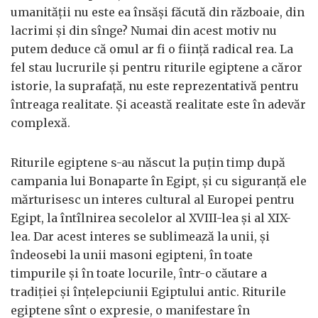
umanităţii nu este ea însăşi făcută din războaie, din
lacrimi şi din sînge? Numai din acest motiv nu
putem deduce că omul ar fi o fiinţă radical rea. La
fel stau lucrurile şi pentru riturile egiptene a căror
istorie, la suprafaţă, nu este reprezentativă pentru
întreaga realitate. Şi această realitate este în adevăr
complexă.
Riturile egiptene s-au născut la puţin timp după
campania lui Bonaparte în Egipt, şi cu siguranţă ele
mărturisesc un interes cultural al Europei pentru
Egipt, la întîlnirea secolelor al XVIII-lea şi al XIX-
lea. Dar acest interes se sublimează la unii, şi
îndeosebi la unii masoni egipteni, în toate
timpurile şi în toate locurile, într-o căutare a
tradiţiei şi înţelepciunii Egiptului antic. Riturile
egiptene sînt o expresie, o manifestare în