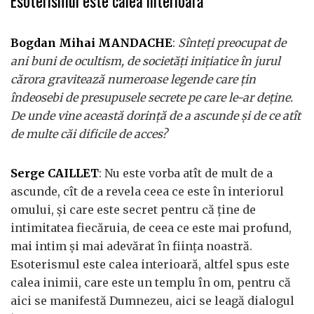
Esoterismul este calea interioară
Bogdan Mihai MANDACHE
:
Sînteţi preocupat de
ani buni de ocultism, de societăţi iniţiatice în jurul
cărora gravitează numeroase legende care ţin
îndeosebi de presupusele secrete pe care le-ar deţine.
De unde vine această dorinţă de a ascunde şi de ce atît
de multe căi dificile de acces?
Serge CAILLET
: Nu este vorba atît de mult de a
ascunde, cît de a revela ceea ce este în interiorul
omului, şi care este secret pentru că ţine de
intimitatea fiecăruia, de ceea ce este mai profund,
mai intim şi mai adevărat în fiinţa noastră.
Esoterismul este calea interioară, altfel spus este
calea inimii, care este un templu în om, pentru că
aici se manifestă Dumnezeu, aici se leagă dialogul