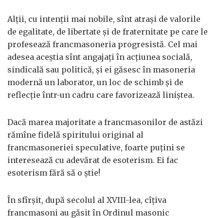
Alţii, cu intenţii mai nobile, sînt atraşi de valorile
de egalitate, de libertate şi de fraternitate pe care le
profesează francmasoneria progresistă. Cel mai
adesea aceştia sînt angajaţi în acţiunea socială,
sindicală sau politică, şi ei găsesc în masoneria
modernă un laborator, un loc de schimb şi de
reflecţie într-un cadru care favorizează liniştea.
Dacă marea majoritate a francmasonilor de astăzi
rămîne fidelă spiritului original al
francmasoneriei speculative, foarte puţini se
interesează cu adevărat de esoterism. Ei fac
esoterism fără să o ştie!
În sfîrşit, după secolul al XVIII-lea, cîţiva
francmasoni au găsit în Ordinul masonic