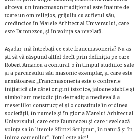
altceva; un francmason tradiţional este înainte de
toate un om religios, grijuliu cu sufletul său,
credincios în Marele Arhitect al Universului, care
este Dumnezeu, şi în voinţa sa revelată.
Aşadar, mă întrebaţi ce este francmasoneria? Nu aş
şti să vă răspund altfel decît prin definiţia pe care
Robert Amadou a conturat-o în timpul studiilor sale
şi a parcursului său masonic exemplar, şi care este
următoarea: „Francmasoneria este o confrerie
iniţiatică ale cărei origini istorice, jaloane stabile şi
simbolism metodic ţin de tradiţia medievală a
meseriilor construcţiei şi o constituie în ordinea
societăţii, în numele şi în gloria Marelui Arhitect al
Universului, care este Dumnezeu şi care revelează
voinţa sa în literele Sfintei Scripturi, în natură şi în
inima oamenilor”. Totul este aici!