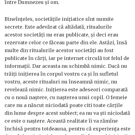
între Dumnezeu şi om.
Bineînţeles, societăţile iniţiatice sînt numite
secrete. Este adevărat că altădată, ritualurile
acestor societăţi nu erau publicate, şi deci erau
rezervate celor ce făceau parte din ele. Astăzi, însă
multe din ritualurile acestor societăţi au fost
publicate în cărţi, iar pe internet circulă tot felul de
informaţii. Dar aceasta nu schimbă nimic. Dacă nu
trăiţi iniţierea în corpul vostru ca şi în sufletul
vostru, aceste ritualuri nu înseamnă nimic, nu
revelează nimic. Iniţierea este adeseori comparată
cu o nouă naştere, cu naşterea unui copil. O femeie
care nu a născut niciodată poate citi toate cărţile
din lume despre acest subiect; ea nu va şti niciodată
ce este o naştere. Această realitate îi va rămîne
închisă pentru totdeauna, pentru că experienţa este