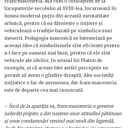
Francmasoneria, aşa cum o cunoaştem de la
începuturile secolului al XVIII-lea, încarnează în
lumea modernă puţin din această mentalitate
arhaică, pentru că ea dăruieşte o iniţiere şi
vehiculează o tradiţie bazată pe simbolica unei
meserii. Pedagogia masonică se întemeiază pe
aceeaşi idee că simbolismele sînt eficiente pentru
a-i face pe oameni mai buni, pentru că ele sînt
vehicule ale ideilor, în sensul lui Platon de
exemplu, şi că aceste Idei astfel percepute ne
permit să avem o gîndire dreaptă. Alte societăţi
iniţiatice o fac de asemenea, dar francmasoneria
este de departe cea mai cunoscută.
–
Încă de la apariţia sa, francmasoneria a generat
judecăţi pripite, a dat naştere unor atitudini pătimaşe
şi unor condamnări venind mai mult din legendă,