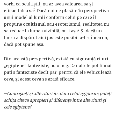
vorbi ca ocultiştii, nu ar avea valoarea sa şi
eficacitatea sa? Dacă noi ne plasăm în perspectiva
unui model al lumii conform celui pe care îl
propune ocultismul sau esoterismul, realitatea nu
se reduce la lumea vizibilă, nu-i aşa? Şi dacă un
lucru a dispărut aici jos este posibil a-l reîncarna,
dacă pot spune aşa.
Din această perspectivă, există cu siguranţă rituri
„egiptene” fanteziste, nu o neg. Dar altele pot fi mai
puţin fanteziste decît par, pentru că ele vehiculează
ceva, şi acest ceva se arată eficace.
–
Cunoaşteţi şi alte rituri în afara celui egiptean; puteţi
schiţa cîteva apropieri şi diferenţe între alte rituri şi
cele egiptene?