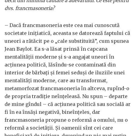
decît din minima căutare a adevărului. Ce este pentru
dvs. francmasoneria?
– Dacă francmasoneria este cea mai cunoscută
societate iniţiatică, aceasta se datorează faptului că
uneori a rătăcit pe o „cale substituită”, cum spunea
Jean Baylot. Ea s-a lăsat prinsă în capcana
mentalităţii moderne şi s-a angajat uneori în
acţiunea politică, lăsîndu-se contaminată din
interior de bărbaţi şi femei seduşi de iluziile unei
mentalităţi moderne, care au transformat,
metamorfozat francmasoneria în altceva, rupînd-o
de propria tradiţie neînţeleasă. Nu spun – departe
de mine gîndul – că acţiunea politică sau socială ar
fi în ea însăşi negativă, bineînţeles, dar
francmasoneria propune o reformă a omului, nu o
reformă a societăţii. Şi oamenii sînt cei care
beneficiază de iniţiere, devenind un pic mai puţin