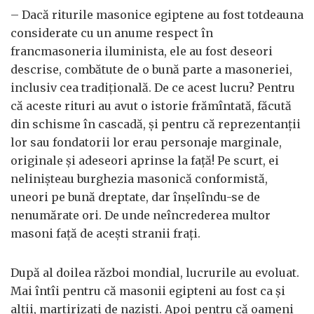
– Dacă riturile masonice egiptene au fost totdeauna
considerate cu un anume respect în
francmasoneria iluminista, ele au fost deseori
descrise, combătute de o bună parte a masoneriei,
inclusiv cea tradiţională. De ce acest lucru? Pentru
că aceste rituri au avut o istorie frămîntată, făcută
din schisme în cascadă, şi pentru că reprezentanţii
lor sau fondatorii lor erau personaje marginale,
originale şi adeseori aprinse la faţă! Pe scurt, ei
nelinişteau burghezia masonică conformistă,
uneori pe bună dreptate, dar înşelîndu-se de
nenumărate ori. De unde neîncrederea multor
masoni faţă de aceşti stranii fraţi.
După al doilea război mondial, lucrurile au evoluat.
Mai întîi pentru că masonii egipteni au fost ca şi
alţii, martirizaţi de nazişti. Apoi pentru că oameni