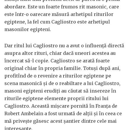
abordare. Este un foarte frumos rit masonic, care
este într-o oarecare măsură arhetipul riturilor
egiptene, la fel cum Cagliostro este arhetipul
masonilor egipteni.
Dar ritul lui Cagliostro nu a avut o influenţă directă
asupra altor rituri, chiar dacă uneori acestea au
încercat să-l copie. Cagliostro se arată foarte
original chiar în propria familie. Totuşi după ani,
profitînd de o revenire a riturilor egiptene pe
scena masonică şi de o reabiltare a lui Cagliostro,
masoni egipteni erudiţi au căutat să insereze în
riturile egiptene elemente proprii ritului lui
Cagliostro. Această mişcare pornită în Franţa de
Robert Ambelain a fost urmată de alţii şi în ceea ce
mă priveşte găsesc acest şantier dintre cele mai
interesante.