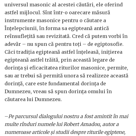
universul masonic al acestei căutări, ele oferind
astfel mijlocul. Sînt într-o oarecare măsură
instrumente masonice pentru o căutare a
Înţelepciunii, în forma sa egipteană antică
reînsufleţită sau revizitată. Cred că putem vorbi în
adevăr – nu spun că pentru toţi – de egiptosofie.
Căci tradiţia egipteană astfel înţeleasă, iniţierea
egipteană astfel trăită, prin această legare de
dorinţa şi eficacitatea riturilor masonice, permite,
sau ar trebui să permită unora să realizeze această
dorinţă, care este fundamental dorinţa de
Dumnezeu, vreau să spun dorinţa omului în
căutarea lui Dumnezeu.
–
Pe parcursul dialogului nostru a fost amintit în mai
multe rînduri numele lui Robert Amadou, autor a
numeroase articole şi studii despre riturile egiptene,