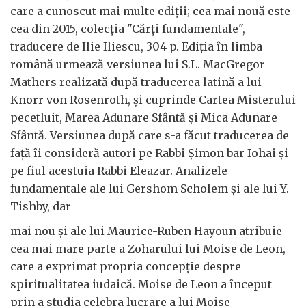
care a cunoscut mai multe ediții; cea mai nouă este
cea din 2015, colecția "Cărți fundamentale",
traducere de Ilie Iliescu, 304 p. Ediția în limba
română urmează versiunea lui S.L. MacGregor
Mathers realizată după traducerea latină a lui
Knorr von Rosenroth, și cuprinde Cartea Misterului
pecetluit, Marea Adunare Sfântă și Mica Adunare
Sfântă. Versiunea după care s-a făcut traducerea de
față îi consideră autori pe Rabbi Șimon bar Iohai și
pe fiul acestuia Rabbi Eleazar. Analizele
fundamentale ale lui Gershom Scholem și ale lui Y.
Tishby, dar
mai nou și ale lui Maurice-Ruben Hayoun atribuie
cea mai mare parte a Zoharului lui Moise de Leon,
care a exprimat propria concepție despre
spiritualitatea iudaică. Moise de Leon a început
prin a studia celebra lucrare a lui Moise