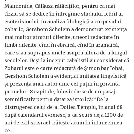
Maimonide, Călăuza rătăciților, pentru ca mai
tîrziu să se dedice în întregime studiului febril al
esoterismului. În analiza filologică a corpusului
zoharic, Gershom Scholem a demonstrat existența
mai multor straturi diferite, uneori redactate în
limbi diferite, cînd în ebraică, cînd în aramaică,
care s-au suprapus unele asupra altora de-a lungul
secolelor. Deși la început cabaliștii au considerat că
Zoharul este o carte redactată de Șimon bar Iohai,
Gershom Scholem a evidențiat unitatea lingvistică
și prezența unui autor unic cel puțin în privința
primelor 18 capitole, folosindu-se de un pasaj
semnificativ pentru datarea istorică: "De la
distrugerea celui de-al Doilea Templu, în anul 68
după calendarul evreiesc, s-au scurs deja 1200 de
ani de exil și Israel trăiește acum în întunecimea
ce…