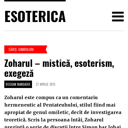
ESOTERICA
CĂRŢI
,
SIMBOLURI
Zoharul – mistică, esoterism,
exegeză
BOGDAN MANDACHE
27 APRILIE 2015
Zoharul este compus ca un comentariu
hermeneutic al Pentateuhului, stilul fiind mai
apropiat de genul omiletic, decît de investigarea
teoretică. Scris la persoana întâi, Zoharul
prezintă o serie de discuții între Șimon bar Iohai,