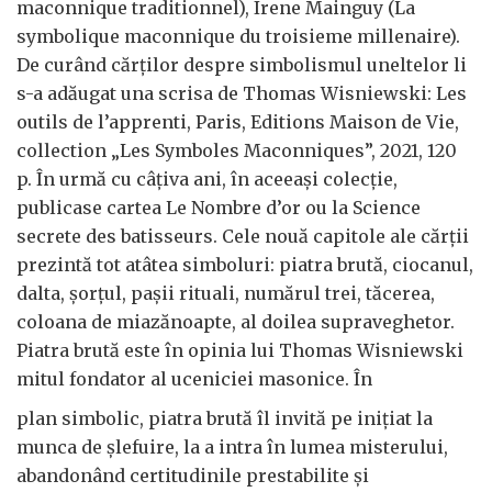
maconnique traditionnel), Irene Mainguy (La
symbolique maconnique du troisieme millenaire).
De curând cărților despre simbolismul uneltelor li
s-a adăugat una scrisa de Thomas Wisniewski: Les
outils de l’apprenti, Paris, Editions Maison de Vie,
collection „Les Symboles Maconniques”, 2021, 120
p. În urmă cu câțiva ani, în aceeași colecție,
publicase cartea Le Nombre d’or ou la Science
secrete des batisseurs. Cele nouă capitole ale cărții
prezintă tot atâtea simboluri: piatra brută, ciocanul,
dalta, șorțul, pașii rituali, numărul trei, tăcerea,
coloana de miazănoapte, al doilea supraveghetor.
Piatra brută este în opinia lui Thomas Wisniewski
mitul fondator al uceniciei masonice. În
plan simbolic, piatra brută îl invită pe inițiat la
munca de șlefuire, la a intra în lumea misterului,
abandonând certitudinile prestabilite și