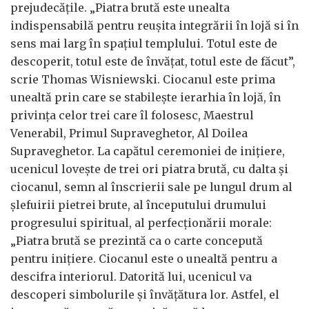
prejudecățile. „Piatra brută este unealta
indispensabilă pentru reușita integrării în lojă si în
sens mai larg în spațiul templului. Totul este de
descoperit, totul este de învățat, totul este de făcut”,
scrie Thomas Wisniewski. Ciocanul este prima
unealtă prin care se stabilește ierarhia în lojă, în
privința celor trei care îl folosesc, Maestrul
Venerabil, Primul Supraveghetor, Al Doilea
Supraveghetor. La capătul ceremoniei de inițiere,
ucenicul lovește de trei ori piatra brută, cu dalta și
ciocanul, semn al înscrierii sale pe lungul drum al
șlefuirii pietrei brute, al începutului drumului
progresului spiritual, al perfecționării morale:
„Piatra brută se prezintă ca o carte concepută
pentru inițiere. Ciocanul este o unealtă pentru a
descifra interiorul. Datorită lui, ucenicul va
descoperi simbolurile și învățătura lor. Astfel, el