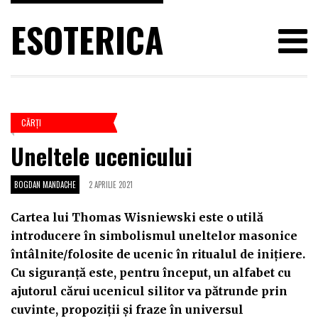
ESOTERICA
CĂRŢI
Uneltele ucenicului
BOGDAN MANDACHE
2 APRILIE 2021
Cartea lui Thomas Wisniewski este o utilă
introducere în simbolismul uneltelor masonice
întâlnite/folosite de ucenic în ritualul de inițiere.
Cu siguranță este, pentru început, un alfabet cu
ajutorul cărui ucenicul silitor va pătrunde prin
cuvinte, propoziții și fraze în universul