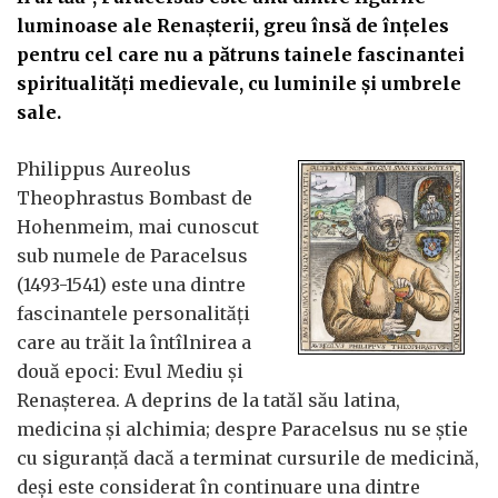
luminoase ale Renaşterii, greu însă de înţeles
pentru cel care nu a pătruns tainele fascinantei
spiritualităţi medievale, cu luminile şi umbrele
sale.
Philippus Aureolus
Theophrastus Bombast de
Hohenmeim, mai cunoscut
sub numele de Paracelsus
(1493-1541) este una dintre
fascinantele personalităţi
care au trăit la întîlnirea a
două epoci: Evul Mediu şi
Renaşterea. A deprins de la tatăl său latina,
medicina şi alchimia; despre Paracelsus nu se ştie
cu siguranţă dacă a terminat cursurile de medicină,
deşi este considerat în continuare una dintre