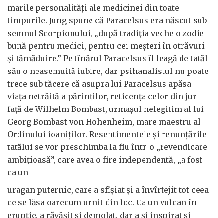
marile personalităţi ale medicinei din toate
timpurile. Jung spune că Paracelsus era născut sub
semnul Scorpionului, „după tradiţia veche o zodie
bună pentru medici, pentru cei meşteri în otrăvuri
şi tămăduire.” Pe tînărul Paracelsus îl leagă de tatăl
său o neasemuită iubire, dar psihanalistul nu poate
trece sub tăcere că asupra lui Paracelsus apăsa
viaţa netrăită a părinţilor, reticenţa celor din jur
faţă de Wilhelm Bombast, urmaşul nelegitim al lui
Georg Bombast von Hohenheim, mare maestru al
Ordinului ioaniţilor. Resentimentele şi renunţările
tatălui se vor preschimba la fiu într-o „revendicare
ambiţioasă”, care avea o fire independentă, „a fost
ca un
uragan puternic, care a sfîşiat şi a învîrtejit tot ceea
ce se lăsa oarecum urnit din loc. Ca un vulcan în
erupţie, a răvăşit şi demolat, dar a şi inspirat şi