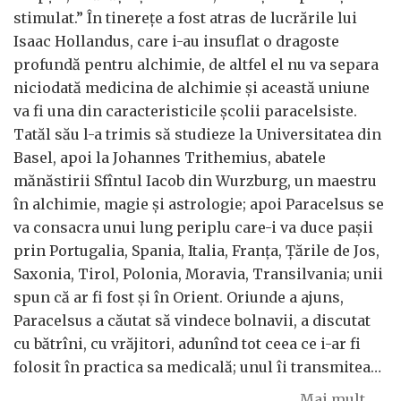
stimulat.” În tinereţe a fost atras de lucrările lui
Isaac Hollandus, care i-au insuflat o dragoste
profundă pentru alchimie, de altfel el nu va separa
niciodată medicina de alchimie şi această uniune
va fi una din caracteristicile şcolii paracelsiste.
Tatăl său l-a trimis să studieze la Universitatea din
Basel, apoi la Johannes Trithemius, abatele
mănăstirii Sfîntul Iacob din Wurzburg, un maestru
în alchimie, magie şi astrologie; apoi Paracelsus se
va consacra unui lung periplu care-i va duce paşii
prin Portugalia, Spania, Italia, Franţa, Ţările de Jos,
Saxonia, Tirol, Polonia, Moravia, Transilvania; unii
spun că ar fi fost şi în Orient. Oriunde a ajuns,
Paracelsus a căutat să vindece bolnavii, a discutat
cu bătrîni, cu vrăjitori, adunînd tot ceea ce i-ar fi
folosit în practica sa medicală; unul îi transmitea…
Mai mult...