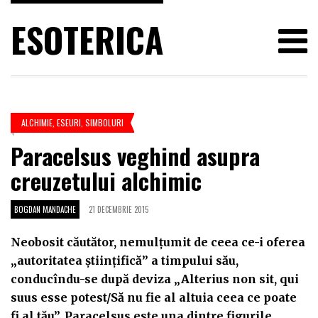
ESOTERICA
ALCHIMIE
,
ESEURI
,
SIMBOLURI
Paracelsus veghind asupra
creuzetului alchimic
BOGDAN MANDACHE
21 DECEMBRIE 2015
Neobosit căutător, nemulţumit de ceea ce-i oferea
„autoritatea ştiinţifică” a timpului său,
conducîndu-se după deviza „Alterius non sit, qui
suus esse potest/Să nu fie al altuia ceea ce poate
fi al tău”, Paracelsus este una dintre figurile