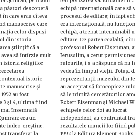
7, la Qumran, pe malul
temporizarea sa. Iordanienii c
va păstori descoperă
echipă internațională care să 
 în care erau cîteva
procesul de editare; în fapt ec
înd manuscrise care
era internațională, nu funcțion
inația celor dispuși
echipă, a trenat interminabil 
ol din istoria
editare. De partea cealaltă, cîn
tarea științifică a
profesorul Robert Eisenman, af
avea să întîrzie mult
Ierusalim, a cerut permisiunea
n istoria religiilor
rulourile, i s-a răspuns că nu l
 cercetarea
vedea în timpul vieții. Totuși d
contextual istoric
reprezentanții muzeului din I
ste manuscrise și
au acceptat să fotocopieze rulo
 1952 au fost
să le trimită cercetătorilor am
 3 și 4, ultima fiind
Robert Eisenman și Michael W
a mai însemnată
echipele celor doi au lucrat
 Qumran; era un
independent, au confruntat tra
te iudeo-creștine.
rezultatele muncii lor fiind pu
st transferat la
1992 la Editura Element Books 