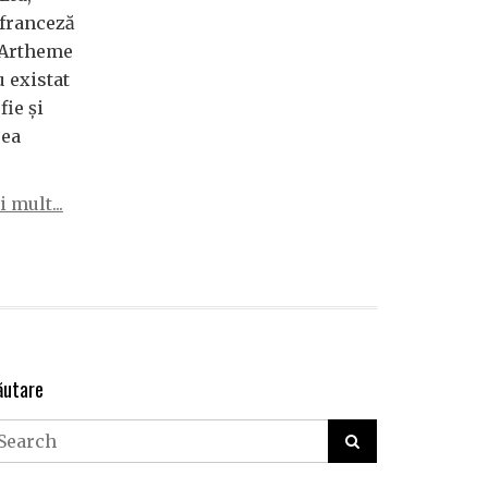
 franceză
e Artheme
u existat
fie și
rea
 mult...
ăutare