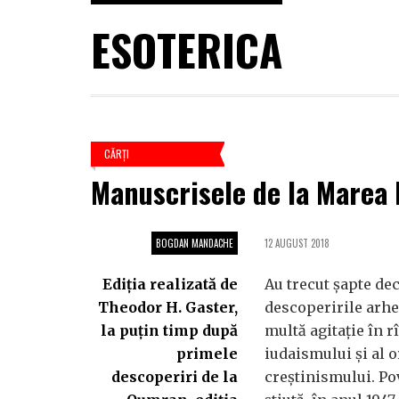
ESOTERICA
CĂRŢI
Manuscrisele de la Marea
BOGDAN MANDACHE
12 AUGUST 2018
Ediția realizată de
Au trecut șapte dec
Theodor H. Gaster,
descoperirile arhe
la puțin timp după
multă agitație în r
primele
iudaismului și al o
descoperiri de la
creștinismului. Po