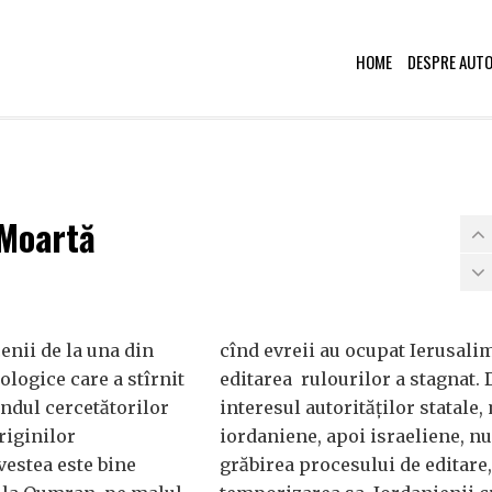
HOME
DESPRE AUT
 Moartă
enii de la una din
cînd evreii au ocupat Ierusalim
ologice care a stîrnit
editarea rulourilor a stagnat. 
îndul cercetătorilor
interesul autorităților statale, 
riginilor
iordaniene, apoi israeliene, nu
vestea este bine
grăbirea procesului de editare,