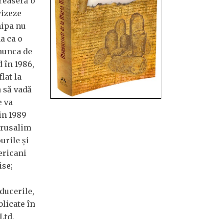
reaseră o
vizeze
hipa nu
a ca o
munca de
d în 1986,
lat la
 să vadă
e va
in 1989
erusalim
urile și
ericani
ise;
ducerile,
blicate în
Ltd,