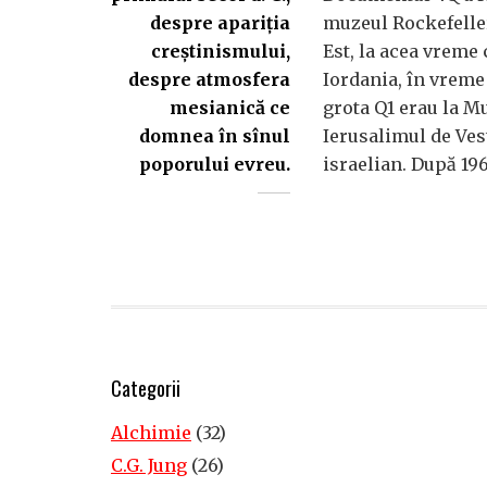
despre apariția
muzeul Rockefelle
creștinismului,
Est, la acea vreme 
despre atmosfera
Iordania, în vrem
mesianică ce
grota Q1 erau la Mu
domnea în sînul
Ierusalimul de Ves
poporului evreu.
israelian. După 196
Categorii
Alchimie
(32)
C.G. Jung
(26)