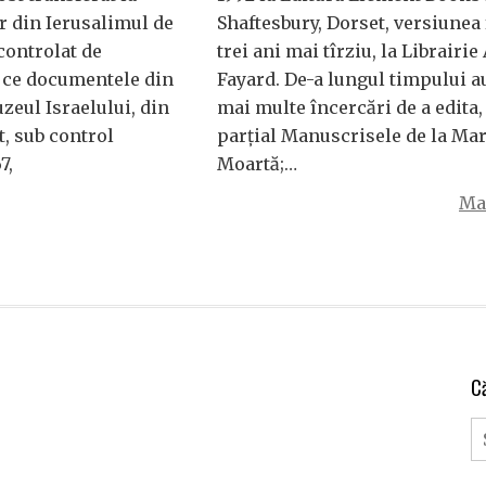
r din Ierusalimul de
Shaftesbury, Dorset, versiunea
controlat de
trei ani mai tîrziu, la Librairi
e ce documentele din
Fayard. De-a lungul timpului a
zeul Israelului, din
mai multe încercări de a edita, 
t, sub control
parțial Manuscrisele de la Ma
7,
Moartă;…
Mai
C