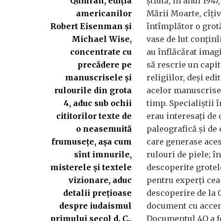
Qumran, ediția
știută, în anul 194
americanilor
Mării Moarte, cîți
Robert Eisenman și
întîmplător o grotă
Michael Wise,
vase de lut conțin
concentrate cu
au înflăcărat imag
precădere pe
să rescrie un capit
manuscrisele și
religiilor, deși edi
rulourile din grota
acelor manuscrise 
4, aduc sub ochii
timp. Specialiștii î
cititorilor texte de
erau interesați de
o neasemuită
paleografică și de 
frumusețe, așa cum
care generase ace
sînt imnurile,
rulouri de piele; în
misterele și textele
descoperite grotele
vizionare, aduc
pentru experți ce
detalii prețioase
descoperire de la
despre iudaismul
document cu accen
primului secol d. C.,
Documentul 4Q a fo