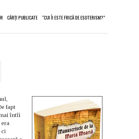
OR
CĂRȚI PUBLICATE
“CUI ÎI ESTE FRICĂ DE ESOTERISM?”
ul,
De fapt
mai întîi
 era
 ci