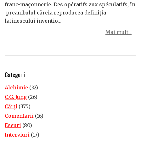
franc-maçonnerie. Des opératifs aux spéculatifs, în
preambulul căreia reproducea definiția
latinescului inventio…
Mai mult...
Categorii
Alchimie
(32)
C.G. Jung
(26)
Cărţi
(375)
Comentarii
(16)
Eseuri
(80)
Interviuri
(17)