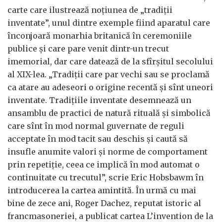
carte care ilustrează noțiunea de „tradiții
inventate”, unul dintre exemple fiind aparatul care
înconjoară monarhia britanică în ceremoniile
publice și care pare venit dintr-un trecut
imemorial, dar care datează de la sfîrșitul secolului
al XIX-lea. „Tradiții care par vechi sau se proclamă
ca atare au adeseori o origine recentă și sînt uneori
inventate. Tradițiile inventate desemnează un
ansamblu de practici de natură rituală și simbolică
care sînt în mod normal guvernate de reguli
acceptate în mod tacit sau deschis și caută să
insufle anumite valori și norme de comportament
prin repetiție, ceea ce implică în mod automat o
continuitate cu trecutul”, scrie Eric Hobsbawm în
introducerea la cartea amintită. În urmă cu mai
bine de zece ani, Roger Dachez, reputat istoric al
francmasoneriei, a publicat cartea L’invention de la