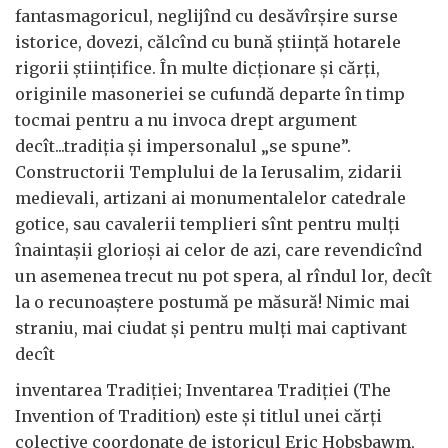
fantasmagoricul, neglijînd cu desăvîrșire surse
istorice, dovezi, călcînd cu bună știință hotarele
rigorii științifice. În multe dicționare și cărți,
originile masoneriei se cufundă departe în timp
tocmai pentru a nu invoca drept argument
decît...tradiția și impersonalul „se spune”.
Constructorii Templului de la Ierusalim, zidarii
medievali, artizani ai monumentalelor catedrale
gotice, sau cavalerii templieri sînt pentru mulți
înaintașii glorioși ai celor de azi, care revendicînd
un asemenea trecut nu pot spera, al rîndul lor, decît
la o recunoaștere postumă pe măsură! Nimic mai
straniu, mai ciudat și pentru mulți mai captivant
decît
inventarea Tradiției; Inventarea Tradiției (The
Invention of Tradition) este și titlul unei cărți
colective coordonate de istoricul Eric Hobsbawm,