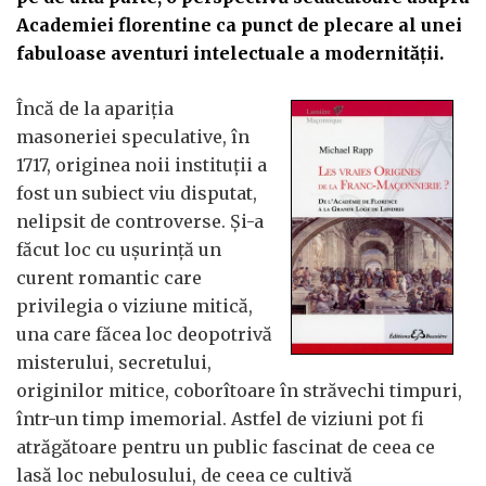
Academiei florentine ca punct de plecare al unei
fabuloase aventuri intelectuale a modernității.
Încă de la apariția
masoneriei speculative, în
1717, originea noii instituții a
fost un subiect viu disputat,
nelipsit de controverse. Și-a
făcut loc cu ușurință un
curent romantic care
privilegia o viziune mitică,
una care făcea loc deopotrivă
misterului, secretului,
originilor mitice, coborîtoare în străvechi timpuri,
într-un timp imemorial. Astfel de viziuni pot fi
atrăgătoare pentru un public fascinat de ceea ce
lasă loc nebulosului, de ceea ce cultivă