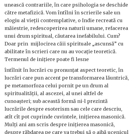
unească contrariile, în care psihologia se deschide
către metafizică. Vom întîlni în scrierile sale un
elogiu al vieţii contemplative, o Indie recreată cu
măiestrie, redescoperirea naturii umane, refacerea
unui drum spiritual, căutarea inefabilului. Cum?
Doar prin mijlocirea căii spirituale „ascunsă” cu
abilitate în scrieri care nu au vocaţie teoretică.
Termenul de iniţiere poate fi lesne
întîlnit în lucrări cu pronunţat aspect teoretic, în
lucrări care pun accent pe transformarea lăuntrică,
pe metamorfoza celui pornit pe un drum al
spiritualităţii, al ascezei, al unei altfel de
cunoaşteri; sub această formă ni-l prezintă
lucrările despre esoterism sau cele care descriu,
atît cît pot cuprinde cuvintele, iniţierea masonică.
Mulţi ani am scris despre iniţierea masonică,
despre răbdarea pe care va trebui să o aibă ucenicul