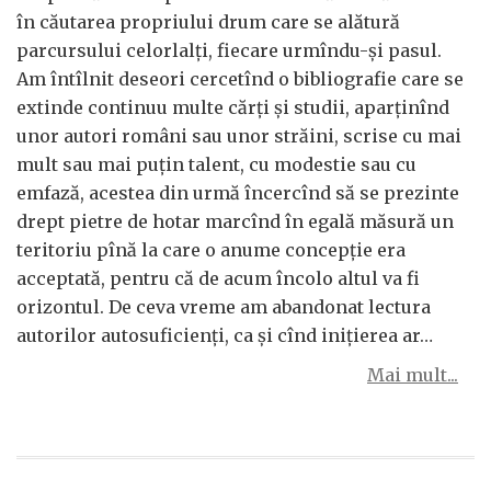
în căutarea propriului drum care se alătură
parcursului celorlalţi, fiecare urmîndu-şi pasul.
Am întîlnit deseori cercetînd o bibliografie care se
extinde continuu multe cărţi şi studii, aparţinînd
unor autori români sau unor străini, scrise cu mai
mult sau mai puţin talent, cu modestie sau cu
emfază, acestea din urmă încercînd să se prezinte
drept pietre de hotar marcînd în egală măsură un
teritoriu pînă la care o anume concepţie era
acceptată, pentru că de acum încolo altul va fi
orizontul. De ceva vreme am abandonat lectura
autorilor autosuficienţi, ca şi cînd iniţierea ar…
Mai mult...