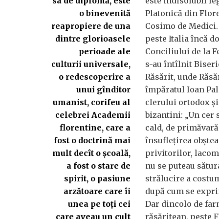
sa de diplomă, este
este indisolubil l
o binevenită
Platonică din Flore
reapropiere de una
Cosimo de Medici.
dintre glorioasele
peste Italia încă 
perioade ale
Conciliului de la 
culturii universale,
s-au întîlnit Biser
o redescoperire a
Răsărit, unde Răsă
unui gînditor
împăratul Ioan Pal
umanist, corifeu al
clerului ortodox şi
celebrei Academii
bizantini: „Un cer 
florentine, care a
cald, de primăvar
fost o doctrină mai
însufleţirea obştea
mult decît o şcoală,
privitorilor, lacomi
a fost o stare de
nu se puteau sătur
spirit, o pasiune
strălucire a costu
arzătoare care îi
după cum se expri
unea pe toţi cei
Dar dincolo de far
care aveau un cult
răsăritean, peste F