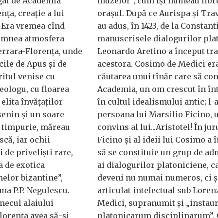
egat de Academia
muzelor”, cum îşi numeau flor
nţa, creaţie a lui
oraşul. După ce Aurispa şi Tra
 Era vremea cînd
au adus, în 1423, de la Constant
domnea atmosfera
manuscrisele dialogurilor pla
Ferrara-Florenţa, unde
Leonardo Aretino a început tr
icile de Apus şi de
acestora. Cosimo de Medici er
ritul venise cu
căutarea unui tînăr care să co
eologu, cu floarea
Academia, un om crescut în î
 elita învăţaţilor
în cultul idealismului antic; l-a
senin şi un soare
persoana lui Marsilio Ficino, 
ă timpurie, măreau
convins al lui...Aristotel! În jur
scă, iar ochii
Ficino şi al ideii lui Cosimo a 
 de privelişti rare,
să se constituie un grup de ad
a de exotica
ai dialogurilor platoniciene, c
melor bizantine”,
deveni nu numai numeros, ci ş
ma P.P. Negulescu.
articulat intelectual sub Loren
mecul alaiului
Medici, supranumit şi „instau
lorenţa avea să-şi
platonicarum disciplinarum”.