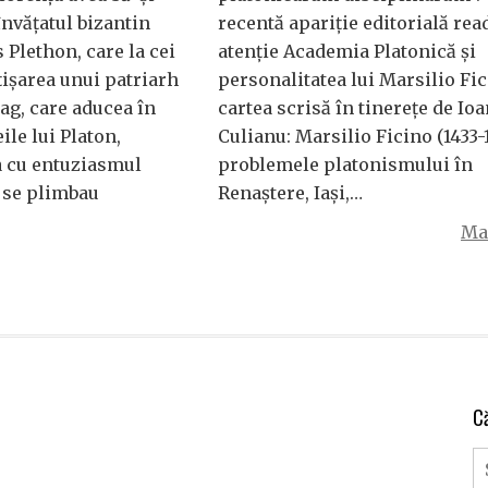
nvăţatul bizantin
recentă apariţie editorială rea
Plethon, care la cei
atenţie Academia Platonică şi
ţişarea unui patriarh
personalitatea lui Marsilio Fic
ag, care aducea în
cartea scrisă în tinereţe de Io
le lui Platon,
Culianu: Marsilio Ficino (1433-1
a cu entuziasmul
problemele platonismului în
ă se plimbau
Renaştere, Iaşi,…
Mai
C