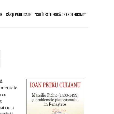
OR
CĂRȚI PUBLICATE
“CUI ÎI ESTE FRICĂ DE ESOTERISM?”
ui
omentele
a cu
t
atrie a