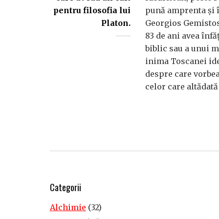
pentru filosofia lui
pună amprenta şi î
Platon.
Georgios Gemistos 
83 de ani avea înfă
biblic sau a unui m
inima Toscanei idei
despre care vorbe
celor care altădat
Categorii
Alchimie
(32)