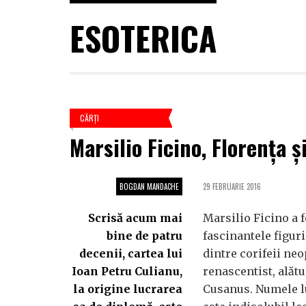
ESOTERICA
CĂRŢI
Marsilio Ficino, Florenţa 
BOGDAN MANDACHE
29 FEBRUARIE 2016
Scrisă acum mai
Marsilio Ficino a f
bine de patru
fascinantele figuri
decenii, cartea lui
dintre corifeii ne
Ioan Petru Culianu,
renascentist, alătu
la origine lucrarea
Cusanus. Numele l