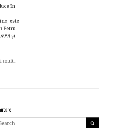
duce în
ino; este
an Petru
499) şi
 mult...
ăutare