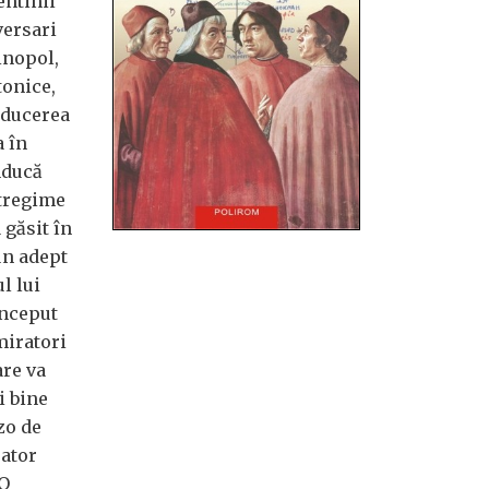
entinii
versari
inopol,
tonice,
aducerea
a în
nducă
ntregime
 găsit în
un adept
ul lui
început
miratori
are va
i bine
zo de
rator
 O