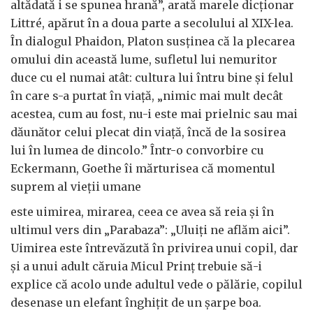
altădată i se spunea hrană”, arată marele dicționar
Littré, apărut în a doua parte a secolului al XIX-lea.
În dialogul Phaidon, Platon susținea că la plecarea
omului din această lume, sufletul lui nemuritor
duce cu el numai atât: cultura lui întru bine și felul
în care s-a purtat în viață, „nimic mai mult decât
acestea, cum au fost, nu-i este mai prielnic sau mai
dăunător celui plecat din viață, încă de la sosirea
lui în lumea de dincolo.” Într-o convorbire cu
Eckermann, Goethe îi mărturisea că momentul
suprem al vieții umane
este uimirea, mirarea, ceea ce avea să reia și în
ultimul vers din „Parabaza”: „Uluiți ne aflăm aici”.
Uimirea este întrevăzută în privirea unui copil, dar
și a unui adult căruia Micul Prinț trebuie să-i
explice că acolo unde adultul vede o pălărie, copilul
desenase un elefant înghițit de un șarpe boa.