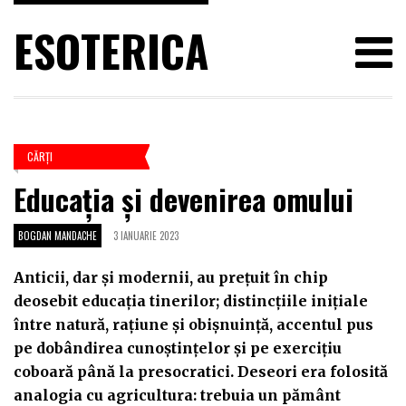
ESOTERICA
CĂRŢI
Educația și devenirea omului
BOGDAN MANDACHE
3 IANUARIE 2023
Anticii, dar și modernii, au prețuit în chip
deosebit educația tinerilor; distincțiile inițiale
între natură, rațiune și obișnuință, accentul pus
pe dobândirea cunoștințelor și pe exercițiu
coboară până la presocratici. Deseori era folosită
analogia cu agricultura: trebuia un pământ