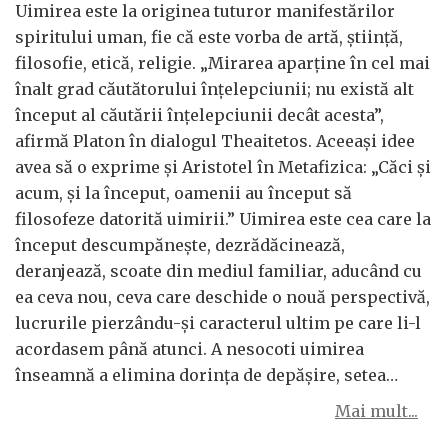
Uimirea este la originea tuturor manifestărilor
spiritului uman, fie că este vorba de artă, știință,
filosofie, etică, religie. „Mirarea aparține în cel mai
înalt grad căutătorului înțelepciunii; nu există alt
început al căutării înțelepciunii decât acesta”,
afirmă Platon în dialogul Theaitetos. Aceeași idee
avea să o exprime și Aristotel în Metafizica: „Căci și
acum, și la început, oamenii au început să
filosofeze datorită uimirii.” Uimirea este cea care la
început descumpănește, dezrădăcinează,
deranjează, scoate din mediul familiar, aducând cu
ea ceva nou, ceva care deschide o nouă perspectivă,
lucrurile pierzându-și caracterul ultim pe care li-l
acordasem până atunci. A nesocoti uimirea
înseamnă a elimina dorința de depășire, setea…
Mai mult...