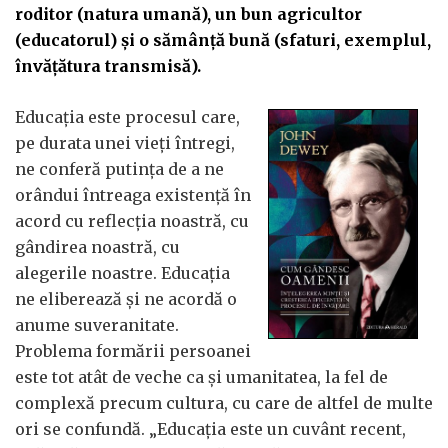
roditor (natura umană), un bun agricultor
(educatorul) și o sămânță bună (sfaturi, exemplul,
învățătura transmisă).
Educația este procesul care,
pe durata unei vieți întregi,
ne conferă putința de a ne
orândui întreaga existență în
acord cu reflecția noastră, cu
gândirea noastră, cu
alegerile noastre. Educația
ne eliberează și ne acordă o
anume suveranitate.
Problema formării persoanei
este tot atât de veche ca și umanitatea, la fel de
complexă precum cultura, cu care de altfel de multe
ori se confundă. „Educația este un cuvânt recent,