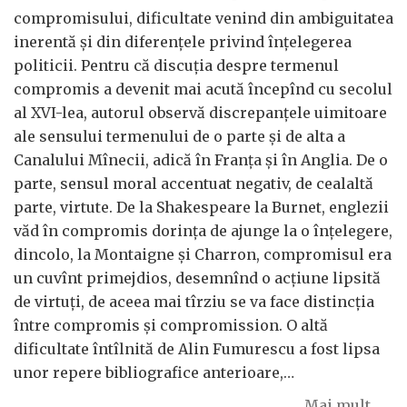
compromisului, dificultate venind din ambiguitatea
inerentă și din diferențele privind înțelegerea
politicii. Pentru că discuția despre termenul
compromis a devenit mai acută începînd cu secolul
al XVI-lea, autorul observă discrepanțele uimitoare
ale sensului termenului de o parte și de alta a
Canalului Mînecii, adică în Franța și în Anglia. De o
parte, sensul moral accentuat negativ, de cealaltă
parte, virtute. De la Shakespeare la Burnet, englezii
văd în compromis dorința de ajunge la o înțelegere,
dincolo, la Montaigne și Charron, compromisul era
un cuvînt primejdios, desemnînd o acțiune lipsită
de virtuți, de aceea mai tîrziu se va face distincția
între compromis și compromission. O altă
dificultate întîlnită de Alin Fumurescu a fost lipsa
unor repere bibliografice anterioare,…
Mai mult...