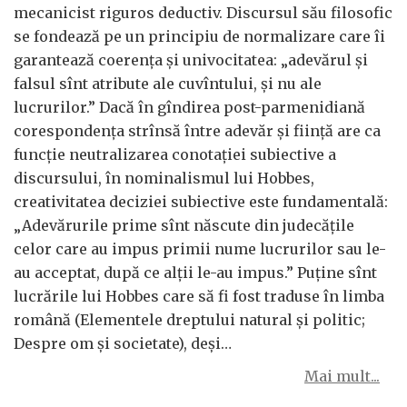
mecanicist riguros deductiv. Discursul său filosofic
se fondează pe un principiu de normalizare care îi
garantează coerența și univocitatea: „adevărul și
falsul sînt atribute ale cuvîntului, și nu ale
lucrurilor.” Dacă în gîndirea post-parmenidiană
corespondența strînsă între adevăr și ființă are ca
funcție neutralizarea conotației subiective a
discursului, în nominalismul lui Hobbes,
creativitatea deciziei subiective este fundamentală:
„Adevărurile prime sînt născute din judecățile
celor care au impus primii nume lucrurilor sau le-
au acceptat, după ce alții le-au impus.” Puține sînt
lucrările lui Hobbes care să fi fost traduse în limba
română (Elementele dreptului natural și politic;
Despre om și societate), deși…
Mai mult...