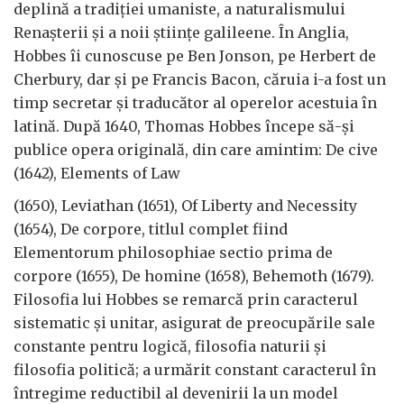
deplină a tradiției umaniste, a naturalismului
Renașterii și a noii științe galileene. În Anglia,
Hobbes îi cunoscuse pe Ben Jonson, pe Herbert de
Cherbury, dar și pe Francis Bacon, căruia i-a fost un
timp secretar și traducător al operelor acestuia în
latină. După 1640, Thomas Hobbes începe să-și
publice opera originală, din care amintim: De cive
(1642), Elements of Law
(1650), Leviathan (1651), Of Liberty and Necessity
(1654), De corpore, titlul complet fiind
Elementorum philosophiae sectio prima de
corpore (1655), De homine (1658), Behemoth (1679).
Filosofia lui Hobbes se remarcă prin caracterul
sistematic și unitar, asigurat de preocupările sale
constante pentru logică, filosofia naturii și
filosofia politică; a urmărit constant caracterul în
întregime reductibil al devenirii la un model