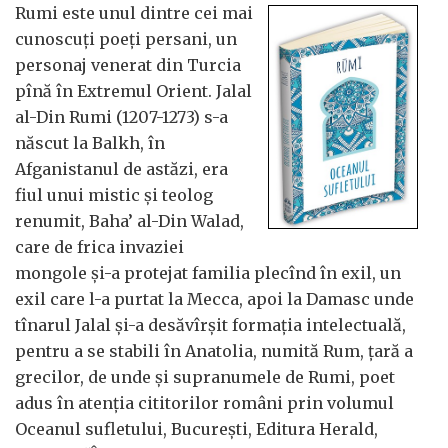
Rumi este unul dintre cei mai
cunoscuți poeți persani, un
personaj venerat din Turcia
pînă în Extremul Orient. Jalal
al-Din Rumi (1207-1273) s-a
născut la Balkh, în
Afganistanul de astăzi, era
fiul unui mistic și teolog
renumit, Baha’ al-Din Walad,
care de frica invaziei
mongole și-a protejat familia plecînd în exil, un
exil care l-a purtat la Mecca, apoi la Damasc unde
tînarul Jalal și-a desăvîrșit formația intelectuală,
pentru a se stabili în Anatolia, numită Rum, țară a
grecilor, de unde și supranumele de Rumi, poet
adus în atenția cititorilor români prin volumul
Oceanul sufletului, București, Editura Herald,