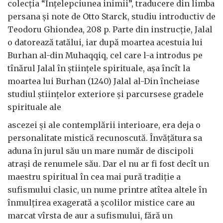
colecția “Înțelepciunea inimii”, traducere din limba
persana și note de Otto Starck, studiu introductiv de
Teodoru Ghiondea, 208 p. Parte din instrucție, Jalal
o datorează tatălui, iar după moartea acestuia lui
Burhan al-din Muhaqqiq, cel care l-a introdus pe
tînărul Jalal în științele spirituale, așa încît la
moartea lui Burhan (1240) Jalal al-Din încheiase
studiul științelor exteriore și parcursese gradele
spirituale ale
ascezei și ale contemplării interioare, era deja o
personalitate mistică recunoscută. Învățătura sa
aduna în jurul său un mare număr de discipoli
atrași de renumele său. Dar el nu ar fi fost decît un
maestru spiritual în cea mai pură tradiție a
sufismului clasic, un nume printre atîtea altele în
înmulțirea exagerată a școlilor mistice care au
marcat vîrsta de aur a sufismului, fără un