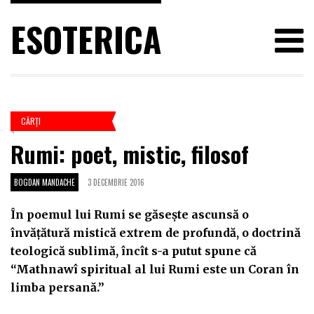
ESOTERICA
CĂRŢI
Rumi: poet, mistic, filosof
BOGDAN MANDACHE
3 DECEMBRIE 2016
În poemul lui Rumi se găsește ascunsă o
învățătură mistică extrem de profundă, o doctrină
teologică sublimă, încît s-a putut spune că
“Mathnawî spiritual al lui Rumi este un Coran în
limba persană.”