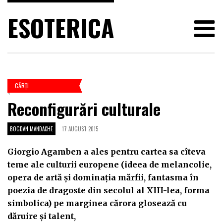
ESOTERICA
CĂRŢI
Reconfigurări culturale
BOGDAN MANDACHE
17 AUGUST 2015
Giorgio Agamben a ales pentru cartea sa cîteva
teme ale culturii europene (ideea de melancolie,
opera de artă și dominația mărfii, fantasma în
poezia de dragoste din secolul al XIII-lea, forma
simbolica) pe marginea cărora glosează cu
dăruire și talent,