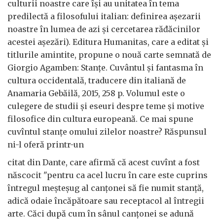
culturii noastre care își au unitatea în tema
predilectă a filosofului italian: definirea așezarii
noastre în lumea de azi și cercetarea răđăcinilor
acestei așezări). Editura Humanitas, care a editat și
titlurile amintite, propune o nouă carte semnată de
Giorgio Agamben: Stanțe. Cuvântul și fantasma în
cultura occidentală, traducere din italiană de
Anamaria Gebăilă, 2015, 258 p. Volumul este o
culegere de studii și eseuri despre teme și motive
filosofice din cultura europeană. Ce mai spune
cuvîntul stanțe omului zilelor noastre? Răspunsul
ni-l oferă printr-un
citat din Dante, care afirmă că acest cuvînt a fost
născocit "pentru ca acel lucru în care este cuprins
întregul meșteșug al canțonei să fie numit stanță,
adică odaie încăpătoare sau receptacol al întregii
arte. Căci după cum în sânul canțonei se adună