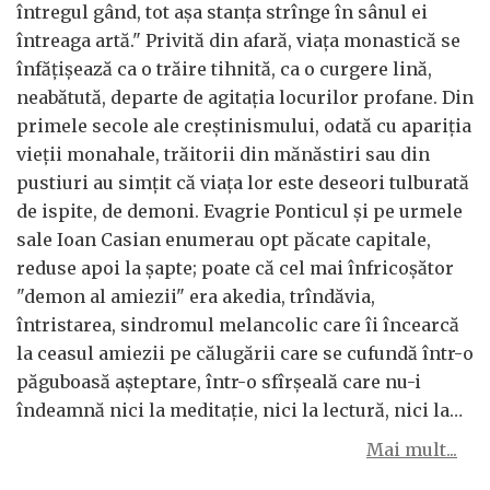
întregul gând, tot așa stanța strînge în sânul ei
întreaga artă." Privită din afară, viața monastică se
înfățișează ca o trăire tihnită, ca o curgere lină,
neabătută, departe de agitația locurilor profane. Din
primele secole ale creștinismului, odată cu apariția
vieții monahale, trăitorii din mănăstiri sau din
pustiuri au simțit că viața lor este deseori tulburată
de ispite, de demoni. Evagrie Ponticul și pe urmele
sale Ioan Casian enumerau opt păcate capitale,
reduse apoi la șapte; poate că cel mai înfricoșător
"demon al amiezii" era akedia, trîndăvia,
întristarea, sindromul melancolic care îi încearcă
la ceasul amiezii pe călugării care se cufundă într-o
păguboasă așteptare, într-o sfîrșeală care nu-i
îndeamnă nici la meditație, nici la lectură, nici la…
Mai mult...