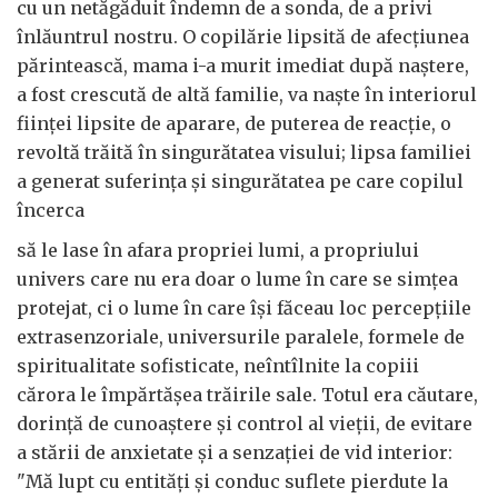
cu un netăgăduit îndemn de a sonda, de a privi
înlăuntrul nostru. O copilărie lipsită de afecțiunea
părintească, mama i-a murit imediat după naștere,
a fost crescută de altă familie, va naște în interiorul
ființei lipsite de aparare, de puterea de reacție, o
revoltă trăită în singurătatea visului; lipsa familiei
a generat suferința și singurătatea pe care copilul
încerca
să le lase în afara propriei lumi, a propriului
univers care nu era doar o lume în care se simțea
protejat, ci o lume în care își făceau loc percepțiile
extrasenzoriale, universurile paralele, formele de
spiritualitate sofisticate, neîntîlnite la copiii
cărora le împărtășea trăirile sale. Totul era căutare,
dorință de cunoaștere și control al vieții, de evitare
a stării de anxietate și a senzației de vid interior:
"Mă lupt cu entități și conduc suflete pierdute la