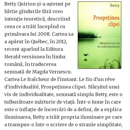
Betty Quirion și-a aștenut pe
hîrtie gîndurile fără vreo
intenție teoretică, descriind
ceea ce a trăit începînd cu
primăvara lui 2008. Cartea sa
a apărut în Québec, în 2012,
recent aparînd la Editura
Herald versiunea în limba
română, în traducerea
semnată de Magda Vernescu.
Cartea Le fraîcheur de l'instant. Le fin d'un rêve
d'individualité, Prospețimea clipei. Sfârșitul unui
vis de individualitate, semnată simplu Betty, este o
tulburătoare mărturie de viață. Într-o lume în care
este o inflație de încercări de a defini, de a explica
iluminarea, Betty a trăit propria iluminare pe care
a transpus-o într-o scriere de o stranie simplitate,