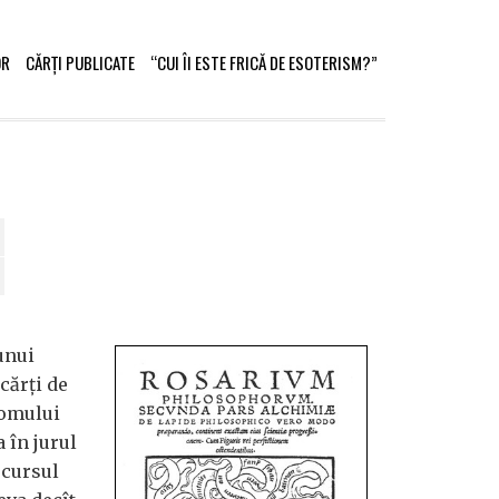
OR
CĂRȚI PUBLICATE
“CUI ÎI ESTE FRICĂ DE ESOTERISM?”
unui
 cărți de
 omului
a în jurul
scursul