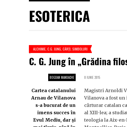
ESOTERICA
ALCHIMIE
,
C.G. JUNG
,
CĂRŢI
,
SIMBOLURI
C. G. Jung în „Grădina filo
BOGDAN MANDACHE
8 IUNIE 2015
Cartea catalanului
Magistri Arnoldi V
Arnau de Vilanova
Vilanova a fost un 
s-a bucurat de un
cărturar catalan ca
imens succes în
al XIII-lea; a studi
Evul Mediu, dar și
teologia la Aix-en