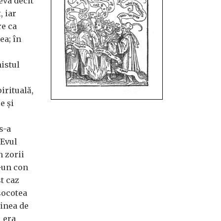
eva decît
, iar
re ca
ea; în
istul
irituală,
e și
s-a
 Evul
n zorii
r-un con
t caz
socotea
ținea de
i era