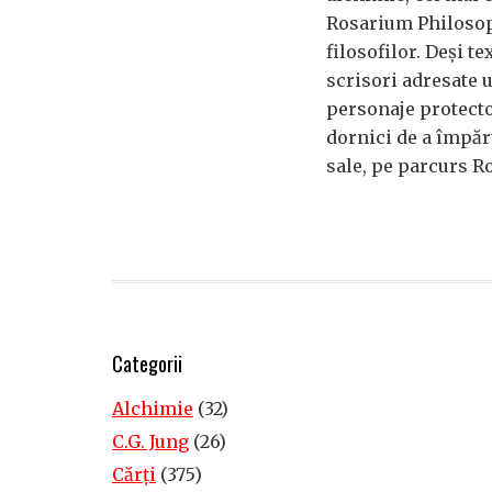
Rosarium Philoso
filosofilor. Deși t
scrisori adresate 
personaje protector
dornici de a împăr
sale, pe parcurs 
Categorii
Alchimie
(32)
C.G. Jung
(26)
Cărţi
(375)