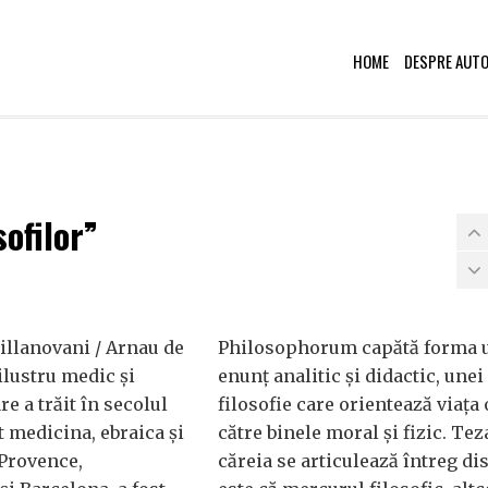
HOME
DESPRE AUT
sofilor”
illanovani / Arnau de
Philosophorum capătă forma 
ilustru medic și
enunț analitic și didactic, unei
re a trăit în secolul
filosofie care orientează viața
at medicina, ebraica și
către binele moral și fizic. Tez
-Provence,
căreia se articulează întreg di