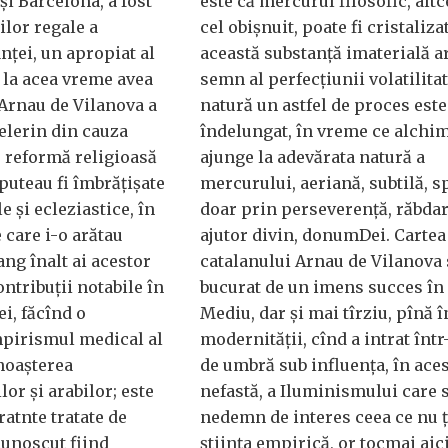
și Barcelona, a fost
este că mercurul filosofic, altc
ilor regale a
cel obișnuit, poate fi cristalizat
nței, un apropiat al
această substanță imaterială a
e la acea vreme avea
semn al perfecțiunii volatilitat
 Arnau de Vilanova a
natură un astfel de proces este
elerin din cauza
îndelungat, în vreme ce alchim
e reformă religioasă
ajunge la adevărata natură a
 puteau fi îmbrățișate
mercurului, aeriană, subtilă, sp
le și ecleziastice, în
doar prin perseverență, răbdar
 care i-o arătau
ajutor divin, donumDei. Cartea
ng înalt ai acestor
catalanului Arnau de Vilanova 
ontribuții notabile în
bucurat de un imens succes în
i, făcînd o
Mediu, dar și mai tîrziu, pînă î
mpirismul medical al
modernității, cînd a intrat înt
noașterea
de umbră sub influența, în aces
lor și arabilor; este
nefastă, a Iluminismului care 
atnte tratate de
nedemn de interes ceea ce nu 
cunoscut fiind
știința empirică, or tocmai aic