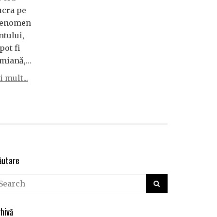
ucra pe
n fenomen
ntului,
pot fi
amiană,…
 mult...
ăutare
hivă