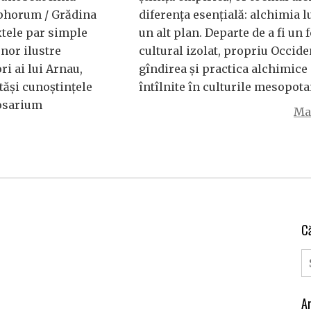
phorum / Grădina
diferența esențială: alchimia l
extele par simple
un alt plan. Departe de a fi u
unor ilustre
cultural izolat, propriu Occide
i ai lui Arnau,
gîndirea și practica alchimice 
tăși cunoștințele
întîlnite în culturile mesopot
Rosarium
Mai
C
Ar