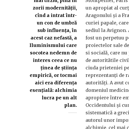
mai tîrziu, pînă în
Montpellier, Paris 
zorii modernității,
un apropiat al curț
cînd a intrat într-
Aragonului și a Fra
un con de umbră
curiei papale, car
sub influența, în
sediul la Avignon.
acest caz nefastă, a
fost un perpetuu p
Iluminismului care
proiectelor sale d
socotea nedemn de
si socială, care nu
interes ceea ce nu
de autoritătile civi
ținea de știința
ciuda prieteniei pe
empirică, or tocmai
reprezentanți de ra
aici era diferența
autorități. A avut c
esențială: alchimia
domeniul medicine
lucra pe un alt
apropiere între e
plan.
Occidentului și cu
sistematică a greci
autorul unor impor
alchimie, cel mai 