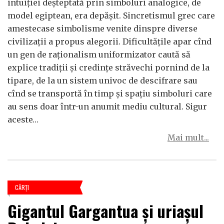
intuiţiei deşteptată prin simboluri analogice, de
model egiptean, era depăşit. Sincretismul grec care
amestecase simbolisme venite dinspre diverse
civilizaţii a propus alegorii. Dificultăţile apar cînd
un gen de raţionalism uniformizator caută să
explice tradiţii şi credinţe străvechi pornind de la
tipare, de la un sistem univoc de descifrare sau
cînd se transportă în timp şi spaţiu simboluri care
au sens doar într-un anumit mediu cultural. Sigur
aceste…
Mai mult...
CĂRŢI
Gigantul Gargantua şi uriaşul