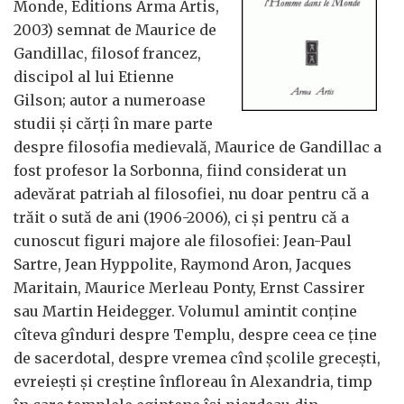
Monde, Editions Arma Artis,
2003) semnat de Maurice de
Gandillac, filosof francez,
discipol al lui Etienne
Gilson; autor a numeroase
studii şi cărţi în mare parte
despre filosofia medievală, Maurice de Gandillac a
fost profesor la Sorbonna, fiind considerat un
adevărat patriah al filosofiei, nu doar pentru că a
trăit o sută de ani (1906-2006), ci şi pentru că a
cunoscut figuri majore ale filosofiei: Jean-Paul
Sartre, Jean Hyppolite, Raymond Aron, Jacques
Maritain, Maurice Merleau Ponty, Ernst Cassirer
sau Martin Heidegger. Volumul amintit conţine
cîteva gînduri despre Templu, despre ceea ce ţine
de sacerdotal, despre vremea cînd şcolile greceşti,
evreieşti şi creştine înfloreau în Alexandria, timp