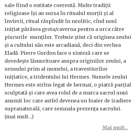
sale fiind o entitate coerentă. Multe tradiţii
religioase îşi au sursa în ritualul morţii şi al
învierii, ritual răspîndit în neolitic, cînd noul
iniţiat părăsea grota/caverna pentru a urca către
piscurile munţilor. Trebuie ştiut că originea zeului
şi a cultului său este arcadiană, deci din vechea
Eladă. Pierre Gordon face o sinteză care se
dovedeşte lămuritoare asupra originilor zeului, a
sensului prim al numelui, a travestiurilor
iniţiatice, a tridentului lui Hermes. Numele zeului
Hermes este strîns legat de hermai, o piatră parţial
sculptată şi care avea rolul de a marca sacrul unui
anumit loc care astfel devenea un foaier de iradiere
supranaturală, care semnala prezenţa sacrului.
(mai mult…)
Mai mult...