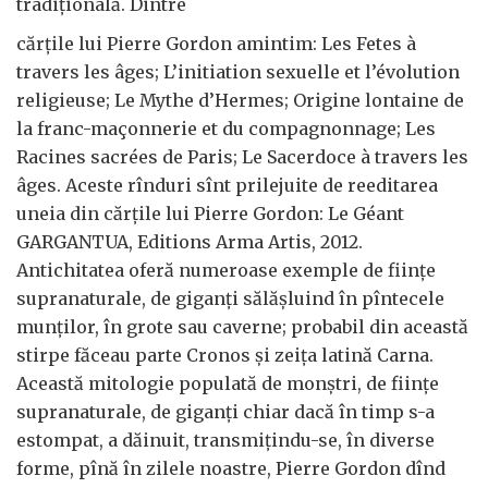
tradiţională. Dintre
cărţile lui Pierre Gordon amintim: Les Fetes à
travers les âges; L’initiation sexuelle et l’évolution
religieuse; Le Mythe d’Hermes; Origine lontaine de
la franc-maçonnerie et du compagnonnage; Les
Racines sacrées de Paris; Le Sacerdoce à travers les
âges. Aceste rînduri sînt prilejuite de reeditarea
uneia din cărţile lui Pierre Gordon: Le Géant
GARGANTUA, Editions Arma Artis, 2012.
Antichitatea oferă numeroase exemple de fiinţe
supranaturale, de giganţi sălăşluind în pîntecele
munţilor, în grote sau caverne; probabil din această
stirpe făceau parte Cronos şi zeiţa latină Carna.
Această mitologie populată de monştri, de fiinţe
supranaturale, de giganţi chiar dacă în timp s-a
estompat, a dăinuit, transmiţindu-se, în diverse
forme, pînă în zilele noastre, Pierre Gordon dînd