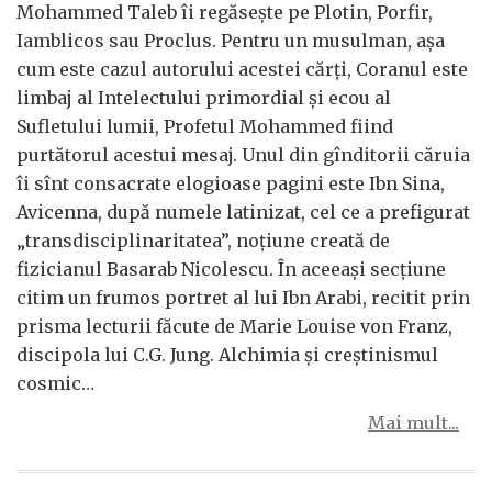
Mohammed Taleb îi regăseşte pe Plotin, Porfir,
Iamblicos sau Proclus. Pentru un musulman, aşa
cum este cazul autorului acestei cărţi, Coranul este
limbaj al Intelectului primordial şi ecou al
Sufletului lumii, Profetul Mohammed fiind
purtătorul acestui mesaj. Unul din gînditorii căruia
îi sînt consacrate elogioase pagini este Ibn Sina,
Avicenna, după numele latinizat, cel ce a prefigurat
„transdisciplinaritatea”, noţiune creată de
fizicianul Basarab Nicolescu. În aceeaşi secţiune
citim un frumos portret al lui Ibn Arabi, recitit prin
prisma lecturii făcute de Marie Louise von Franz,
discipola lui C.G. Jung. Alchimia şi creştinismul
cosmic…
Mai mult...