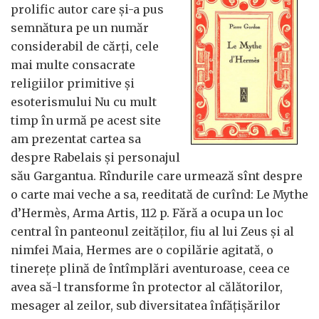
prolific autor care şi-a pus
semnătura pe un număr
considerabil de cărţi, cele
mai multe consacrate
religiilor primitive şi
esoterismului Nu cu mult
timp în urmă pe acest site
am prezentat cartea sa
despre Rabelais şi personajul
său Gargantua. Rîndurile care urmează sînt despre
o carte mai veche a sa, reeditată de curînd: Le Mythe
d’Hermès, Arma Artis, 112 p. Fără a ocupa un loc
central în panteonul zeităţilor, fiu al lui Zeus şi al
nimfei Maia, Hermes are o copilărie agitată, o
tinereţe plină de întîmplări aventuroase, ceea ce
avea să-l transforme în protector al călătorilor,
mesager al zeilor, sub diversitatea înfăţişărilor