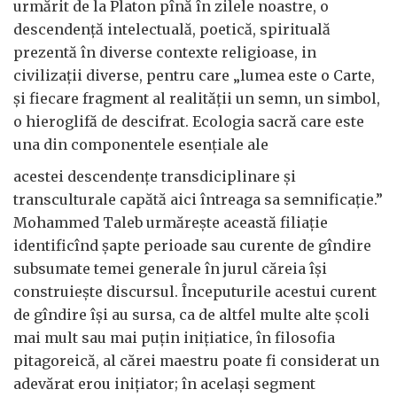
urmărit de la Platon pînă în zilele noastre, o
descendenţă intelectuală, poetică, spirituală
prezentă în diverse contexte religioase, in
civilizaţii diverse, pentru care „lumea este o Carte,
şi fiecare fragment al realităţii un semn, un simbol,
o hieroglifă de descifrat. Ecologia sacră care este
una din componentele esenţiale ale
acestei descendenţe transdiciplinare şi
transculturale capătă aici întreaga sa semnificaţie.”
Mohammed Taleb urmăreşte această filiaţie
identificînd şapte perioade sau curente de gîndire
subsumate temei generale în jurul căreia îşi
construieşte discursul. Începuturile acestui curent
de gîndire îşi au sursa, ca de altfel multe alte şcoli
mai mult sau mai puţin iniţiatice, în filosofia
pitagoreică, al cărei maestru poate fi considerat un
adevărat erou iniţiator; în acelaşi segment