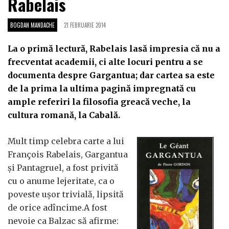
Rabelais
BOGDAN MANDACHE
21 FEBRUARIE 2014
La o primă lectură, Rabelais lasă impresia că nu a
frecventat academii, ci alte locuri pentru a se
documenta despre Gargantua; dar cartea sa este
de la prima la ultima pagină impregnată cu
ample referiri la filosofia greacă veche, la
cultura romană, la Cabală.
Mult timp celebra carte a lui
François Rabelais, Gargantua
şi Pantagruel, a fost privită
cu o anume lejeritate, ca o
poveste uşor trivială, lipsită
de orice adîncime.A fost
nevoie ca Balzac să afirme: