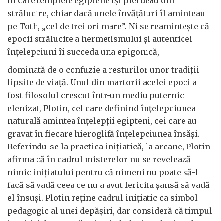
în care templele egiptene îşi pierdeau din
strălucire, chiar dacă unele învăţături îl aminteau
pe Toth, „cel de trei ori mare”. Ni se reaminteşte că
epocii strălucite a hermetismului şi autenticei
înţelepciuni îi succeda una epigonică,
dominată de o confuzie a resturilor unor tradiţii
lipsite de viaţă. Unul din martorii acelei epoci a
fost filosoful crescut într-un mediu puternic
elenizat, Plotin, cel care definind înţelepciunea
naturală amintea înţelepţii egipteni, cei care au
gravat în fiecare hieroglifă înţelepciunea însăşi.
Referindu-se la practica iniţiatică, la arcane, Plotin
afirma că în cadrul misterelor nu se revelează
nimic iniţiatului pentru că nimeni nu poate să-l
facă să vadă ceea ce nu a avut fericita şansă să vadă
el însuşi. Plotin reţine cadrul iniţiatic ca simbol
pedagogic al unei depăşiri, dar consideră că timpul