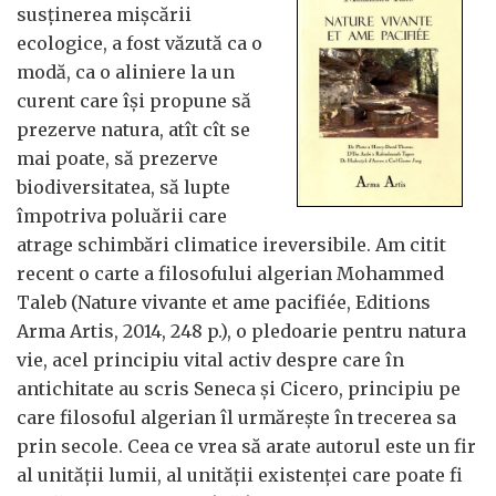
susţinerea mişcării
ecologice, a fost văzută ca o
modă, ca o aliniere la un
curent care îşi propune să
prezerve natura, atît cît se
mai poate, să prezerve
biodiversitatea, să lupte
împotriva poluării care
atrage schimbări climatice ireversibile. Am citit
recent o carte a filosofului algerian Mohammed
Taleb (Nature vivante et ame pacifiée, Editions
Arma Artis, 2014, 248 p.), o pledoarie pentru natura
vie, acel principiu vital activ despre care în
antichitate au scris Seneca şi Cicero, principiu pe
care filosoful algerian îl urmăreşte în trecerea sa
prin secole. Ceea ce vrea să arate autorul este un fir
al unităţii lumii, al unităţii existenţei care poate fi