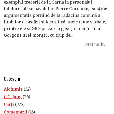
exemplul trecerii de la Carna la personajul
folcloric al carnavalului. Pierre Gordon îşi susţine
argumentaţia pornind de la rădăcina comună a
limbilor de astăzi şi identifică unele teme verbale,
printre ele şi GRG pe care o găseşte mai întîi la
Gorgone (trei monştri cu trup de…
Mai mult...
Categorii
Alchimie
(32)
C.G. Jung
(26)
Cărţi
(375)
Comentarii
(16)