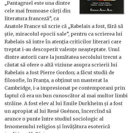
„Pantagruel este una dintre
cele mai frumoase cărţi din
literatura franceză”, ca
Anatole France să scrie că „Rabelais a fost, fără să
ştie, miracolul epocii sale”, pentru ca scrierea lui
Rabelais să intre în atenţia criticilor literari care
treptat i-au descoperit valenţe neaşteptate. Unul
dintre autorii care la jumătatea secolului trecut a
căutat să ofere o altă viziune asupra scrierii lui
Rabelais a fost Pierre Gordon; a făcut studii de
filosofie, în Franţa, a obţinut un masterat la
Cambridge, i-a impresionat pe contemporani prin
faptul că era un bun cunoscător al mai multor limbi
străine. A fost elev al lui Emile Durkheim şi a fost
un apropiat al lui René Guénon, încercînd să
arunce o punte între studiul sociologic al
fenomenului religios şi învăţătura esoterică