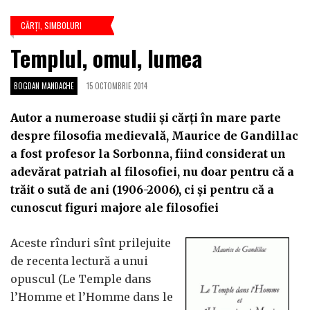
CĂRŢI
,
SIMBOLURI
Templul, omul, lumea
BOGDAN MANDACHE
15 OCTOMBRIE 2014
Autor a numeroase studii şi cărţi în mare parte
despre filosofia medievală, Maurice de Gandillac
a fost profesor la Sorbonna, fiind considerat un
adevărat patriah al filosofiei, nu doar pentru că a
trăit o sută de ani (1906-2006), ci şi pentru că a
cunoscut figuri majore ale filosofiei
Aceste rînduri sînt prilejuite
de recenta lectură a unui
opuscul (Le Temple dans
l’Homme et l’Homme dans le