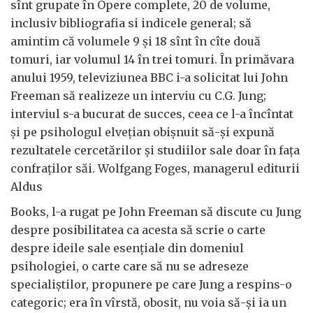
sînt grupate în Opere complete, 20 de volume,
inclusiv bibliografia si indicele general; să
amintim că volumele 9 și 18 sînt în cîte două
tomuri, iar volumul 14 în trei tomuri. În primăvara
anului 1959, televiziunea BBC i-a solicitat lui John
Freeman să realizeze un interviu cu C.G. Jung;
interviul s-a bucurat de succes, ceea ce l-a încîntat
și pe psihologul elvețian obișnuit să-și expună
rezultatele cercetărilor și studiilor sale doar în fața
confraților săi. Wolfgang Foges, managerul editurii
Aldus
Books, l-a rugat pe John Freeman să discute cu Jung
despre posibilitatea ca acesta să scrie o carte
despre ideile sale esențiale din domeniul
psihologiei, o carte care să nu se adreseze
specialiștilor, propunere pe care Jung a respins-o
categoric; era în vîrstă, obosit, nu voia să-și ia un