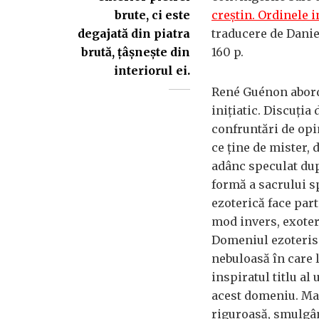
brute, ci este
creștin. Ordinele i
degajată din piatra
traducere de Danie
brută, țâșnește din
160 p.
interiorul ei.
René Guénon aborde
inițiatic. Discuția
confruntări de opi
ce ține de mister, 
adânc speculat dup
formă a sacrului s
ezoterică face part
mod invers, exoter
Domeniul ezoterism
nebuloasă în care l
inspiratul titlu al
acest domeniu. Mai
riguroasă, smulgân