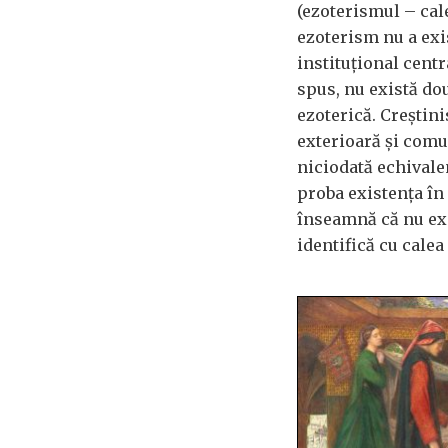
(ezoterismul – cale
ezoterism nu a exi
instituțional centra
spus, nu există dou
ezoterică. Creștini
exterioară și comun
niciodată echivalen
proba existența în 
înseamnă că nu exi
identifică cu calea 