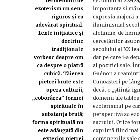
termenului de
secolului al XX-le
ezoterism un sens
importanța și măre
riguros și cu
expresia majoră a 
adevărat spiritual.
iluminismul secolul
Texte inițiatice și
alchimie, de herme
doctrine
cercetărilor asupr
tradiționale
secolului al XX-lea
vorbesc despre om
dar pe care i-a dep
ca despre o piatră
al poziției sale. Î
cubică. Tăierea
Guénon a reamintit
pietrei brute este
Cunoașteri pe lângă
opera culturii,
decât o „știință ig
„coborârea” formei
domenii ale tablou
spirituale în
ezoterismul pe care
substanța brută;
perspectiva sa ezo
forma spirituală nu
sacrului. Orice fo
este adăugată din
exprimă fiind mai 
exterior pietrei
convingerile sale