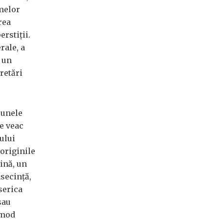
rmelor
rea
rstiții.
rale, a
t un
retări
 unele
e veac
mului
originile
rină, un
nsecință,
iserica
sau
n mod