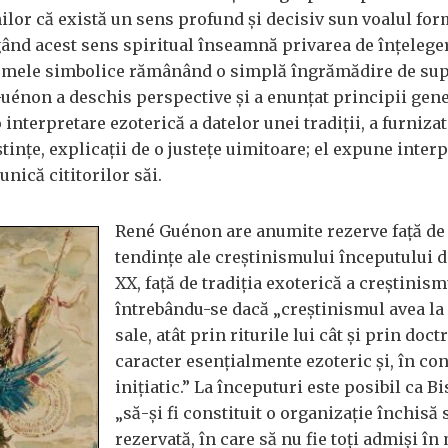
ilor că există un sens profund și decisiv sun voalul fo
ând acest sens spiritual înseamnă privarea de înțelege
rmele simbolice rămânând o simplă îngrămădire de supe
Guénon a deschis perspective și a enunțat principii gene
o interpretare ezoterică a datelor unei tradiții, a furniza
ințe, explicații de o justețe uimitoare; el expune interp
unică cititorilor săi.
René Guénon are anumite rezerve față de
tendințe ale creștinismului începutului d
XX, față de tradiția exoterică a creștinis
întrebându-se dacă „creștinismul avea la 
sale, atât prin riturile lui cât și prin doct
caracter esențialmente ezoteric și, în co
inițiatic.” La începuturi este posibil ca B
„să-și fi constituit o organizație închisă 
rezervată, în care să nu fie toți admiși î