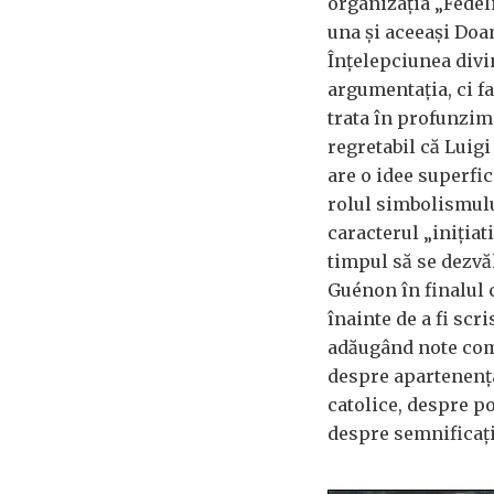
organizația „Fedeli
una și aceeași Do
Înțelepciunea divi
argumentația, ci fa
trata în profunzim
regretabil că Luigi
are o idee superfi
rolul simbolismulu
caracterul „inițiati
timpul să se dezvăl
Guénon în finalul 
înainte de a fi scr
adăugând note comp
despre apartenența 
catolice, despre p
despre semnificați