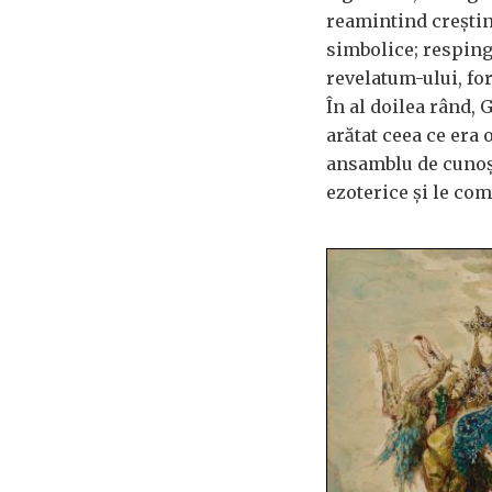
reamintind creștin
simbolice; resping
revelatum-ului, fo
În al doilea rând, 
arătat ceea ce era 
ansamblu de cunoșt
ezoterice și le com