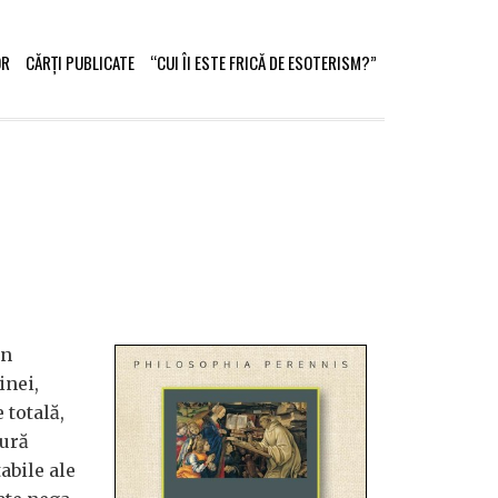
OR
CĂRȚI PUBLICATE
“CUI ÎI ESTE FRICĂ DE ESOTERISM?”
on
inei,
 totală,
gură
abile ale