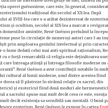
a; dincolo de inerentele divergențe de idei, nimeni nu po
ția operei guénoniene, care este, în general, considerat
ezoterismului tradițional din secolul al XX-lea. După
ui al XVIII-lea care s-a arătat dezinteresat de ezoteris
tism și ocultism, secolul al XIX-lea a marcat o revigora
a domeniilor amintite, René Guénon preluând la începu
 teme puse în circulație de numeroși autori care l-au ins
ășit prin amploarea geniului intelectual și prin caracte
ntr-o lume dedată celui mai anti-spiritual raționalism, R
 cu o forță remarcabilă că religia este deținătoarea une
 care întreaga știință și întreaga filosofie moderne nu a
norantă”. René Guénon a avut contribuții notabile în mul
lui cultural al lumii moderne, unul dintre acestea fiind
 dorea să îl păstreze în strânsă relație cu sacrul, din
tericul și exotericul fiind două moduri ale hermeneutici
rmă a sacrului spune mai mult decât ceea ce este, esența
mult decât existența sa sensibilă sau mentală. O bună p
 despre ezoterism, René Guénon le expune în cartea
Ezo