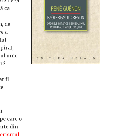
ate nega
ă ca
m, de
re a
tul
pirat,
rul unic
ené
i
r fi
te
i
 pe care o
arte din
terismul