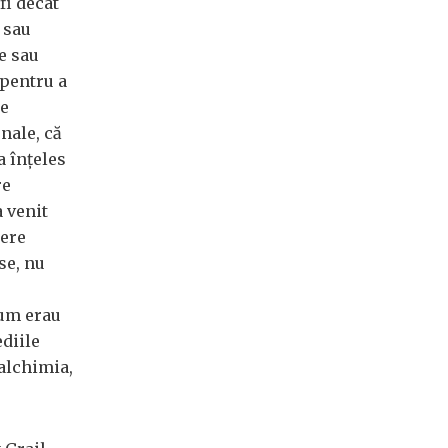
fi decât
 sau
e sau
 pentru a
te
onale, că
a înțeles
re
a venit
dere
se, nu
lum erau
ediile
 alchimia,