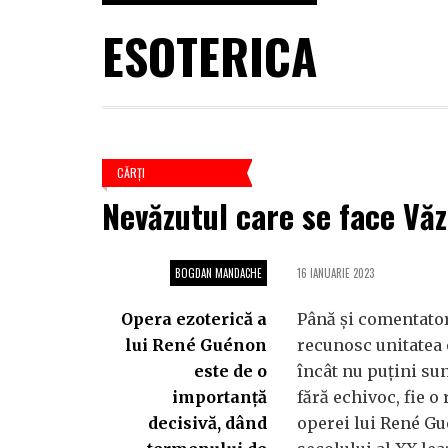
ESOTERICA
CĂRŢI
Nevăzutul care se face Vă
BOGDAN MANDACHE
16 IANUARIE 2023
Opera ezoterică a
Până și comentator
lui René Guénon
recunosc unitatea o
este de o
încât nu puțini sun
importanță
fără echivoc, fie 
decisivă, dând
operei lui René Gué