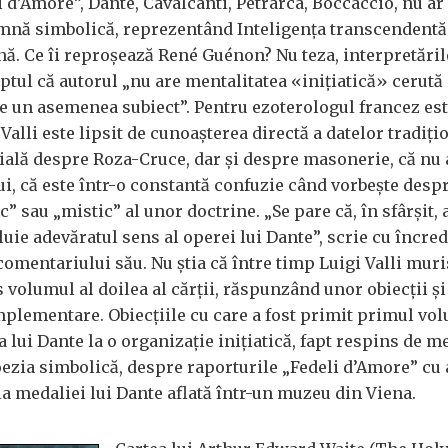
 d’Amore”, Dante, Cavalcanti, Petrarca, Boccaccio, nu ar 
amnă simbolică, reprezentând Inteligența transcendentă
nă. Ce îi reproșează René Guénon? Nu teza, interpretăril
ptul că autorul „nu are mentalitatea «inițiatică» cerută
e un asemenea subiect”. Pentru ezoterologul francez es
 Valli este lipsit de cunoașterea directă a datelor tradiți
cială despre Roza-Cruce, dar și despre masonerie, că nu 
i, că este într-o constantă confuzie când vorbește desp
c” sau „mistic” al unor doctrine. „Se pare că, în sfârșit, 
uie adevăratul sens al operei lui Dante”, scrie cu încre
comentariului său. Nu știa că între timp Luigi Valli muri
is volumul al doilea al cărții, răspunzând unor obiecții și
lementare. Obiecțiile cu care a fost primit primul vo
lui Dante la o organizație inițiatică, fapt respins de m
oezia simbolică, despre raporturile „Fedeli d’Amore” cu
a medaliei lui Dante aflată într-un muzeu din Viena.