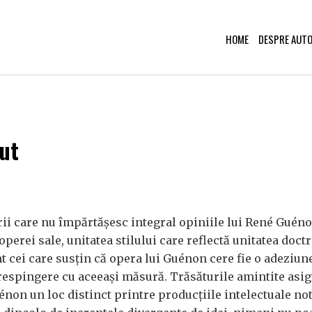
HOME
DESPRE AUT
zut
ii care nu împărtășesc integral opiniile lui René Guén
perei sale, unitatea stilului care reflectă unitatea doctr
t cei care susțin că opera lui Guénon cere fie o adeziune
o respingere cu aceeași măsură. Trăsăturile amintite asi
non un loc distinct printre producțiile intelectuale not