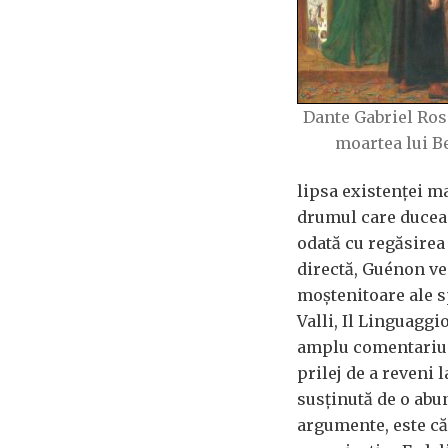
Dante Gabriel Ross
moartea lui Be
lipsa existenței ma
drumul care ducea l
odată cu regăsirea p
directă, Guénon ve
moștenitoare ale s
Valli, Il Linguagg
amplu comentariu a
prilej de a reveni 
susținută de o abu
argumente, este că