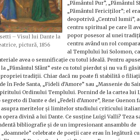
„Pământul Pur”, „Pământul Sf
„Pământul Fericiților”; el era
deopotrivă „Centrul lumii”, 
centru spiritual pe care îl av
popor posesor al unei tradiți
etti – Visul lui Dante la
centru având un rol comparab
atrice, pictură, 1856
al Templului lui Solomon, ca
teriale avea o semnificație cu totul ideală. Pentru apus
a „Pământul Sfânt” este cu totul pierdut și nu va fi găsi
ropriei tradiții. Chiar dacă nu poate fi stabilită o filiaț
de în Fede Santa, „Fideli d’Amore” sau „Massenie du Sai
piritului Ordinului Templului. Pornind de la cartea lui 
io segreto di Dante e dei „Fedeli d’Amore”, Rene Guenon f
supra meritelor și limitelor studiului criticului italia
la opera divină a lui Dante. Ce susține Luigi Valli? Teza s
ndentă bibliografie și de un impresionant ansamblu de
 „doamnele” celebrate de poeții care erau în legătură cu