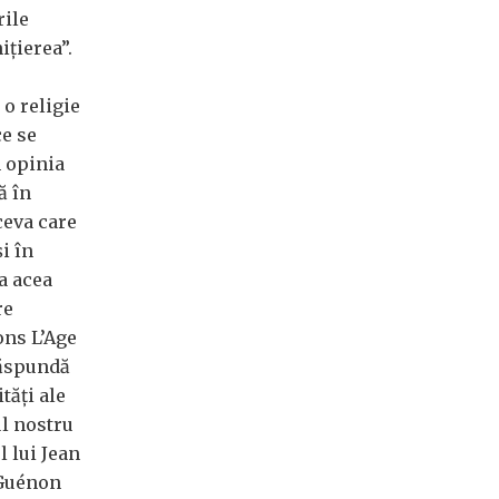
rile
ițierea”.
 o religie
ce se
n opinia
ă în
ceva care
i în
la acea
re
ons L’Age
răspundă
tăți ale
ul nostru
 lui Jean
 Guénon