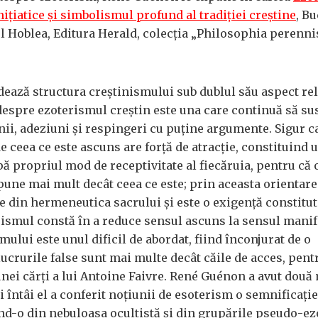
nițiatice și simbolismul profund al tradiției creștine
, Bu
l Hoblea, Editura Herald, colecția „Philosophia perennis
ază structura creștinismului sub dublul său aspect rel
 despre ezoterismul creștin este una care continuă să su
nii, adeziuni și respingeri cu puține argumente. Sigur ca
de ceea ce este ascuns are forță de atracție, constituind 
ă propriul mod de receptivitate al fiecăruia, pentru că 
pune mai mult decât ceea ce este; prin aceasta orientare
e din hermeneutica sacrului și este o exigență constitut
ismul constă în a reduce sensul ascuns la sensul manif
ului este unul dificil de abordat, fiind înconjurat de o
ucrurile false sunt mai multe decât căile de acces, pent
 unei cărți a lui Antoine Faivre. René Guénon a avut două
 întâi el a conferit noțiunii de esoterism o semnificație
d-o din nebuloasa ocultistă și din grupările pseudo-ez