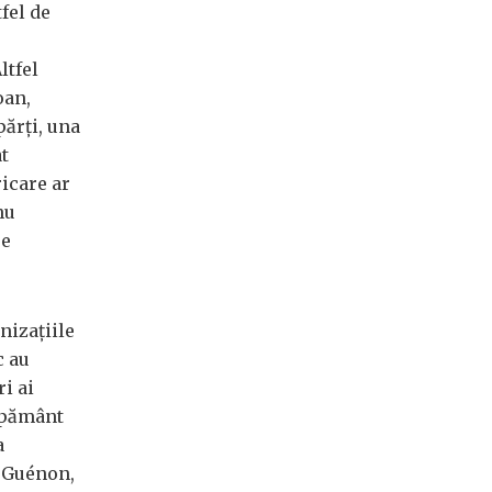
fel de
ltfel
oan,
părți, una
at
ricare ar
nu
se
nizațiile
c au
i ai
 pământ
a
é Guénon,