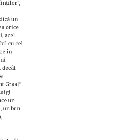
inților”,
adică un
ea orice
i, acel
il cu cel
re în
eni
t decât
ie
nt Graal”
Luigi
ace un
n, un bun
a,