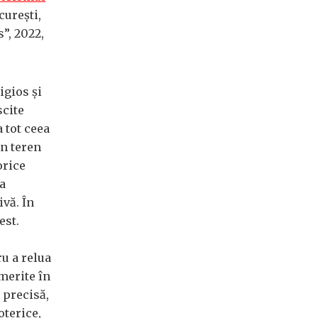
curești,
”, 2022,
igios și
scite
 tot ceea
un teren
orice
a
ivă. În
est.
ru a relua
 merite în
 precisă,
oterice,