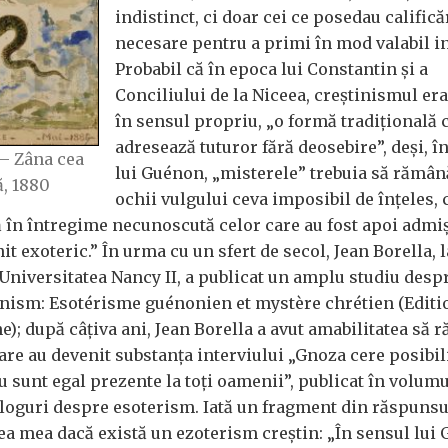
indistinct, ci doar cei ce posedau califică
necesare pentru a primi în mod valabil in
Probabil că în epoca lui Constantin și a
Conciliului de la Niceea, creștinismul era
în sensul propriu, „o formă tradițională 
adresează tuturor fără deosebire”, deși, î
– Zâna cea
lui Guénon, „misterele” trebuia să rămân
ă, 1880
ochii vulgului ceva imposibil de înțeles, 
 în întregime necunoscută celor care au fost apoi admiș
t exoteric.” În urma cu un sfert de secol, Jean Borella, 
Universitatea Nancy II, a publicat un amplu studiu desp
inism: Esotérisme guénonien et mystère chrétien (Editi
; după câțiva ani, Jean Borella a avut amabilitatea să 
are au devenit substanța interviului „Gnoza cere posibili
u sunt egal prezente la toți oamenii”, publicat în volum
loguri despre esoterism. Iată un fragment din răspunsul
rea mea dacă există un ezoterism creștin: „În sensul lui