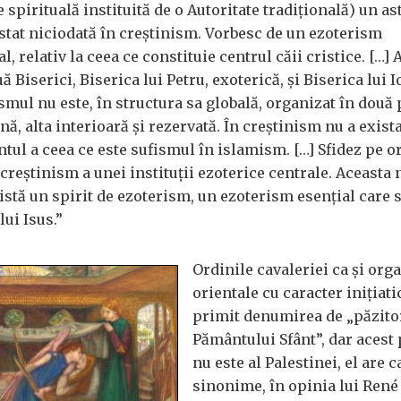
 spirituală instituită de o Autoritate tradițională) un ast
stat niciodată în creștinism. Vorbesc de un ezoterism
l, relativ la ceea ce constituie centrul căii cristice. […] A
ă Biserici, Biserica lui Petru, exoterică, și Biserica lui I
smul nu este, în structura sa globală, organizat în două 
ă, alta interioară și rezervată. În creștinism nu a exist
tul a ceea ce este sufismul în islamism. […] Sfidez pe o
creștinism a unei instituții ezoterice centrale. Aceasta 
stă un spirit de ezoterism, un ezoterism esențial care 
lui Isus.”
Ordinile cavaleriei ca și orga
orientale cu caracter inițiati
primit denumirea de „păzitor
Pământului Sfânt”, dar acest
nu este al Palestinei, el are c
sinonime, în opinia lui Ren