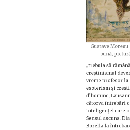
Gustave Moreau 
bună, pictur
„trebuia să rămână
creștinismul deveni
vreme profesor la 
esoterism și creșt
d’homme, Lausanne)
câtorva întrebări c
inteligenței care n
Sensul ascuns. Dia
Borella la întreba