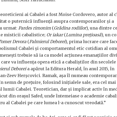
eoreticieni ai Cabalei a fost Moise Cordovero, autor al c
citat o puternică influență asupra contemporanilor și a
au urmat:
Pardes rimonim
(
Grădina rodiilor
), una dintre c
e misticii cabalistice;
Or iakar
(
Lumina prețioasă
), un c
Tomer Devora
(
Palmierul Deborei
), prima lucrare care fac
bolismul Cabalei și comportamentul etic cotidian al omu
omenești trebuie să ia ca model acțiunea emanațiilor div
 care va influența opera etică a cabaliștilor din secolele
ierul Deborei
a apărut la Editura Herald, în anul 2015, în
cian-Zeev Herșcovici. Ramak, așa îl numeau contemporan
 semn de prețuire, folosind inițialele sale, era cel mai
l lumii Cabalei. Teoretician, dar și implicat activ în med
ăcut din orașul Safed, unde întemeiase o academie cabali
ru al Cabalei pe care lumea l-a cunoscut vreodată.”