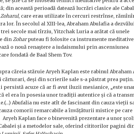
, se știe că se foloseau tehnici meditative pentru a acce
ă; din această perioadă datează lucrări clasice ale Cabal
i
Zoharul
, care erau utilizate în cercuri restrînse, rămîn
a lor. În secolul al XIII-lea, Abraham Abulafia a dezvălui
trei secole mai tîrziu, Yitzchak Luria a arătat că unele
re din
Zohar
puteau fi folosite ca instrumente meditative
ează o nouă renaștere a iudaismului prin ascensiunea
are fondată de Baal Shem Tov.
upra căreia stăruie Aryeh Kaplan este rabinul Abraham 
cărturari, deși din scrierile sale s-a păstrat prea puțin
 persistă acuze că ar fi avut iluzii mesianice, „este un
ă el era în posesia unor tradiții autentice și că a trans
ie.(…) Abufalia nu este atît de fascinant din cauza vieții s
 cauza comorii remarcabile a învățăturii mistice pe care 
.” Aryeh Kaplan face o binevenită prezentare a unor școl
Cabalei și a metodelor sale, oferind cititorilor pagini di
e Luminii
,
Sefer HaYuchasin
.