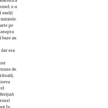
abalistică
smul; s-a
i mulți
ormintele
carte pe
i asupra
i baze au
 dar era
ost
trunse de
rituală,
Cineva
cel
Beriyah
ersuri
ant în