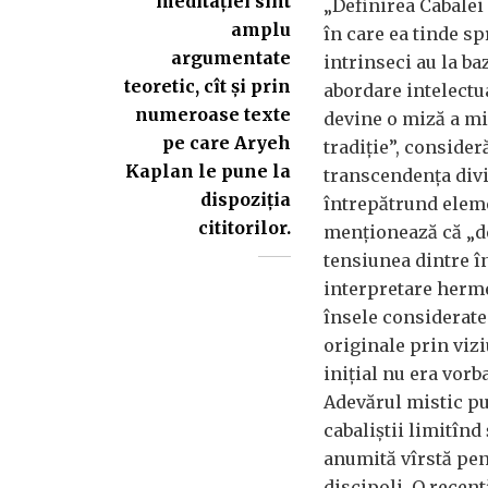
meditației sînt
„Definirea Cabalei
amplu
în care ea tinde s
argumentate
intrinseci au la ba
teoretic, cît și prin
abordare intelectua
numeroase texte
devine o miză a mis
pe care Aryeh
tradiție”, consider
Kaplan le pune la
transcendența divin
dispoziția
întrepătrund eleme
cititorilor.
menționează că „de-
tensiunea dintre î
interpretare herme
însele considerate
originale prin viziu
inițial nu era vor
Adevărul mistic put
cabaliștii limitînd
anumită vîrstă pent
discipoli. O recent