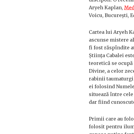
Aryeh Kaplan,
Medi
Voicu, București, E
Cartea lui Aryeh K
ascunse mistere ale
fi fost răspîndite a
Știința Cabalei est
teoretică se ocupă
Divine, a celor ze
rabinii taumaturgi
ei folosind Numele
situează între cel
dar fiind cunoscut
Primii care au folo
folosit pentru ilu