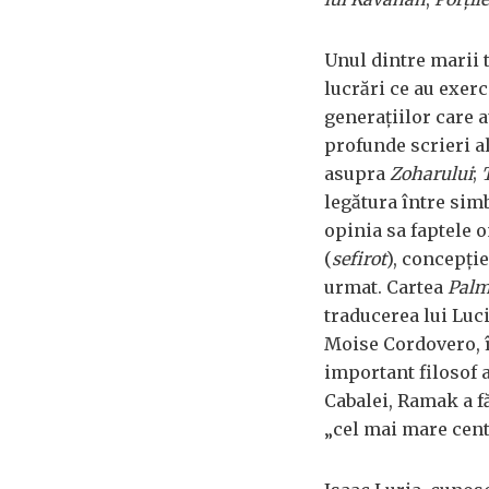
Unul dintre marii t
lucrări ce au exer
generațiilor care 
profunde scrieri al
asupra
Zoharului
;
legătura între sim
opinia sa faptele 
(
sefirot
), concepție
urmat. Cartea
Palm
traducerea lui Lu
Moise Cordovero, în
important filosof a
Cabalei, Ramak a f
„cel mai mare cent