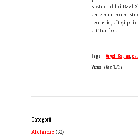
sistemul lui Baal 
care au marcat stu
teoretic, cît și pr
cititorilor.
Taguri:
Aryeh Kaplan
,
ca
Vizualizări: 1.737
Categorii
Alchimie
(32)