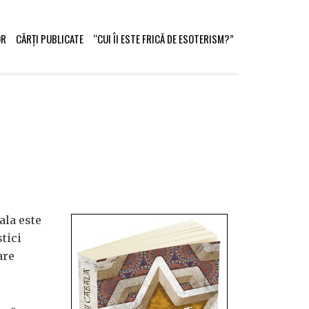
OR
CĂRȚI PUBLICATE
“CUI ÎI ESTE FRICĂ DE ESOTERISM?”
ala este
tici
are