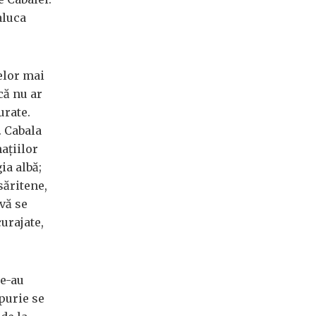
aluca
elor mai
că nu ar
urate.
. Cabala
ațiilor
ia albă;
săritene,
vă se
urajate,
le-au
purie se