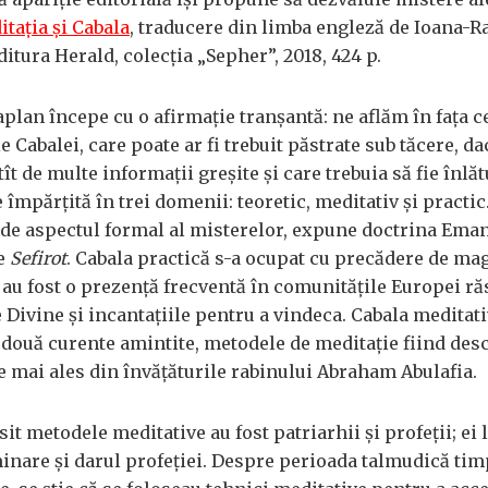
tația și Cabala
, traducere din limba engleză de Ioana-R
ditura Herald, colecția „Sepher”, 2018, 424 p.
aplan începe cu o afirmație tranșantă: ne aflăm în fața c
 Cabalei, care poate ar fi trebuit păstrate sub tăcere, da
tît de multe informații greșite și care trebuia să fie înlăt
e împărțită în trei domenii: teoretic, meditativ și practic
 de aspectul formal al misterelor, expune doctrina Eman
ce
Sefirot
. Cabala practică s-a ocupat cu precădere de mag
 au fost o prezență frecventă în comunitățile Europei ră
 Divine și incantațiile pentru a vindeca. Cabala meditati
e două curente amintite, metodele de meditație fiind desc
e mai ales din învățăturile rabinului Abraham Abulafia.
sit metodele meditative au fost patriarhii și profeții; ei 
minare și darul profeției. Despre perioada talmudică tim