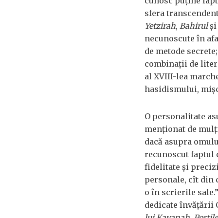
cunosc puține fapte
sfera transcendent
Yetzirah
,
Bahirul
ș
necunoscute în afar
de metode secrete; 
combinații de lite
al XVIII-lea march
hasidismului, mișc
O personalitate as
menționat de mulți 
dacă asupra omului
recunoscut faptul c
fidelitate și preciz
personale, cît din
o în scrierile sale
dedicate învățării 
lui Kavanah
,
Porțil