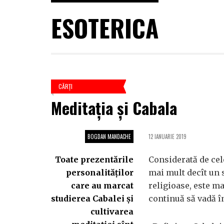
ESOTERICA
CĂRŢI
Meditația și Cabala
BOGDAN MANDACHE
12 IANUARIE 2019
Toate prezentările
Considerată de cele
personalităților
mai mult decît un s
care au marcat
religioase, este ma
studierea Cabalei și
continuă să vadă în
cultivarea