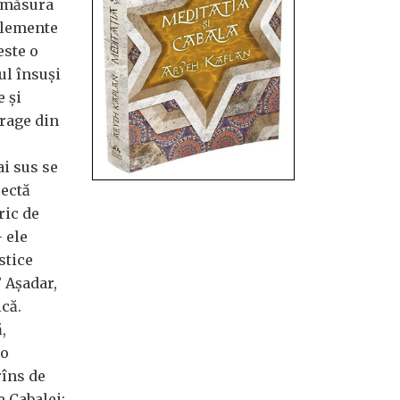
n măsura
 elemente
este o
ul însuși
e și
trage din
ai sus se
lectă
ric de
 ele
stice
” Așadar,
ică.
,
 o
rîns de
e Cabalei: