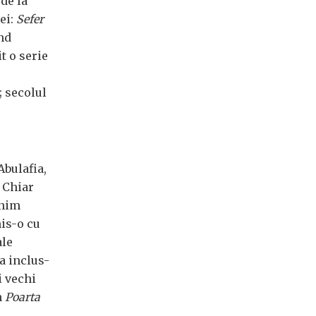
de la
ei:
Sefer
înd
t o serie
; secolul
Abulafia,
. Chiar
anim
mis-o cu
ale
a inclus-
i vechi
n
Poarta