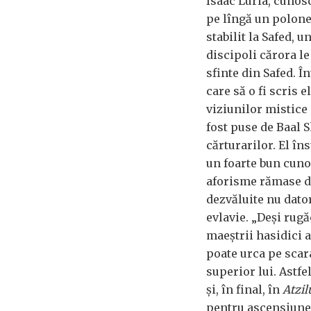
Isaac Luria, cunosc
pe lîngă un polonez
stabilit la Safed, 
discipoli cărora le
sfinte din Safed. Î
care să o fi scris 
viziunilor mistice 
fost puse de Baal 
cărturarilor. El în
un foarte bun cunos
aforisme rămase de
dezvăluite nu dator
evlavie. „Deși rug
maeștrii hasidici 
poate urca pe scara
superior lui. Astfe
și, în final, în
Atzil
pentru ascensiunea