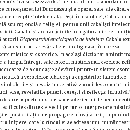
 ca mistică se bazează deci pe modul cum o abordăm, î
pre cunoașterea lui Dumnezeu și a operei sale, ale cărei
ză o concepție intelectuală. Deși, în esența ei, Cabala nu 
lă sau rațională a religiei, pentru unii cabaliști intelect
ticii. Cabala își are rădăcinile în legătura dintre intuiți
ă autorii
Dicționarului enciclopedic de iudaism
. Cabala ex
ă sensul unui adevăr al vieții religioase, în care se
nte mistice si esoterice. În același dicționar amintit m
a lungul întregii sale istorii, misticismul evreiesc ref
ncercarea de a cunoaște adevărul printr-un sistem esote
neutică a versetelor biblice și a cugetărilor talmudice –
 simboluri – și nevoia imperativă a unei descoperiri mi
ni, vise, revelațiile puterii cerești si reflecția intuitivă.
ba despre aspecte mistice sau esoterice, ci de hermeneut
ea fi cules din texte vechi printr-o interpretare mistică
 și ei posibilitățile de propagare a învățăturii, impunînd
ru inițiere, care la rîndul ei se adresa unui număr rest
ă apariție editorială își propune să dezvăluie mistere al