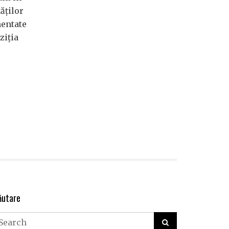
ăților
mentate
ziția
ăutare