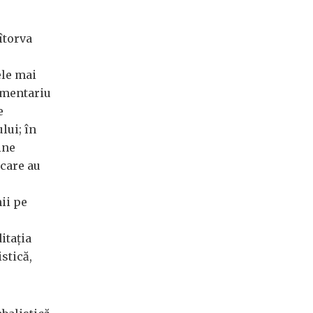
îtorva
ele mai
omentariu
e
lui; în
ine
 care au
ii pe
itația
stică,