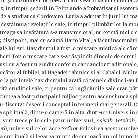
ut și sub numele de ha-Ari, care și-ar fi făcut ucenicia c
, în timpul șederii în Egipt unde a îmbrățișat și esoteri
unde a studiat cu Cordovero. Luria a adunat în jurul lui ma
 destăinuia revelațiile sale, în timpul plimbărilor la m
ntreaga sa învățătură s-a transmis oral, nu există nici o 
el; discipolii, mai cu seamă Haim Vital, a făcut însemnăr
ale lui Ari. Hasidismul a fost o mișcare mistică ale căre
Shem Tov, o mișcare care s-a răspîndit dincolo de cercul
suși nu a fost un erudit conform canoanelor tradiționale,
cător al Bibliei, al Hagadei rabinice și al Cabalei. Multe
 la părintele hasidismului arată că tainele divine i-au f
ită erudiției sale, ci pentru că rugăciunile sale erau pă
ăciunea a fost principalul mijloc pentru ascensiunea spi
au discutat deseori conceptul în termeni mai generali. 
 spirituală, dintr-o cameră în alta, dintr-un Univers în 
l, vom trece prin cele patru universuri,
Asiyah
,
Yetzirah
,
uth
, universul celor Zece
Sefirot
. Folosirea acestor univ
 spirituală și legarea minții de cer joacă un rol import