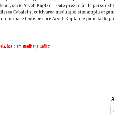
Shem”, scrie Aryeh Kaplan. Toate prezentările personalit
dierea Cabalei și cultivarea meditației sînt amplu argu
in numeroase texte pe care Aryeh Kaplan le pune la dispo
bală
,
hasidism
,
meditație
,
sefirot
C