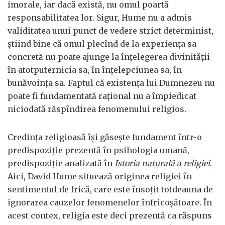
imorale, iar dacă există, nu omul poartă
responsabilitatea lor. Sigur, Hume nu a admis
validitatea unui punct de vedere strict determinist,
știind bine că omul plecînd de la experiența sa
concretă nu poate ajunge la înțelegerea divinității
în atotputernicia sa, în înțelepciunea sa, în
bunăvoința sa. Faptul că existența lui Dumnezeu nu
poate fi fundamentată rațional nu a împiedicat
niciodată răspîndirea fenomenului religios.
Credința religioasă își găsește fundament într-o
predispoziție prezentă în psihologia umană,
predispoziție analizată în
Istoria naturală a religiei
.
Aici, David Hume situează originea religiei în
sentimentul de frică, care este însoțit totdeauna de
ignorarea cauzelor fenomenelor înfricoșătoare. În
acest contex, religia este deci prezentă ca răspuns