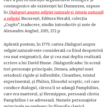
cosmogonice ale existenței lui Dumnezeu, expuse
în
Dialoguri asupra religiei naturale
și
Istoria naturală
a religiei
, București, Editura Herald, colecția
„Cogito”, traducere, studiu introductiv și note de
Alexandru Anghel, 2015, 272 p.
Apărută postum, în 1779, cartea
Dialoguri asupra
religiei naturale
este considerată ca fiind deopotrivă
cea mai enigmatică, dar și cea mai deplin realizată
scriere a lui David Hume.
Dialogurile
aduc în scenă
trei personaje principale, Demea, adeptul unei
ortodoxii rigide și inflexibile, Cleanthes, teistul
experimental, și Philon, filosoful sceptic, cel care
conduce dialogul, cărora li se adaugă Pamphilius,
care era martorul, și Hermippus, persoană căreia
Pamphilius i se adresează. Numele personajelor
principale se regăsesc în filosofia clasică,