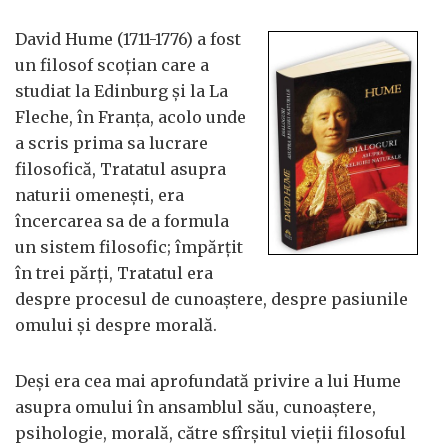
David Hume (1711-1776) a fost
un filosof scoțian care a
studiat la Edinburg și la La
Fleche, în Franța, acolo unde
a scris prima sa lucrare
filosofică, Tratatul asupra
naturii omenești, era
încercarea sa de a formula
un sistem filosofic; împărțit
în trei părți, Tratatul era
despre procesul de cunoaștere, despre pasiunile
omului și despre morală.
Deși era cea mai aprofundată privire a lui Hume
asupra omului în ansamblul său, cunoaștere,
psihologie, morală, către sfîrșitul vieții filosoful