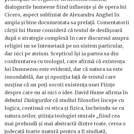
dialogurile humeene fiind influențe și de opera lui
Cicero, aspect subliniat de Alexandru Anghel în
ampla și bine documentata sa prefață. Comentatorii
cărții lui Hume consideră că textul de desfășoară
după o strategie complexă în care discursul asupra
religiei nu se întemeiază pe un sistem particular,
dar nici pe ateism. Scepticul își ia partea sa din
confruntarea cu teologul, care afirmă că existența
lui Dumnezeu este evidentă, dar că natura sa este
insondabilă, dar și opoziția față de teistul care
susține că nu poți socoti existența unei Ființe
despre care nu ai nici o idee. David Hume afirma în
debutul
Dialogurilor
că studiul filosofiei începe cu
logica, continuă cu etica și fizica, încheindu-se cu
natura zeilor, știința teologiei nturale „fiind cea
mai profundă și mai abstractă dintre toate, cerea o
judecată foarte matură pentru a fi studiată,