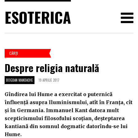
ESOTERICA
CĂRŢI
Despre religia naturală
BOGDAN MANDACHE
19 APRILIE 2017
Gîndirea lui Hume a exercitat o puternică
înfluență asupra Iluminismului, atît în Franța, cît
și în Germania. Immanuel Kant datora mult
scepticismului filosofului scoțian, deșteptarea
kantiană din somnul dogmatic datorîndu-se lui
Hume.