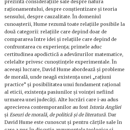
prezintă considerațiile sale despre natura
raționamentului, despre conștientizare și teoria
sensului, despre cauzalitate. În domeniul
cunoașterii, Hume rezumă toate relațiile posibile la
două categorii: relațiile care depind doar de
compararea între idei și relațiile care depind de
confruntarea cu experiența; primele aduc
certitudinea apodictică a adevărurilor matematice,
celelalte privesc cunoștințele experimentale. În
aceeași lucrare, David Hume abordează și probleme
de morală, unde neagă existența unei „rațiuni
practice” și posibilitatea unui fundament rațional
al eticii, existența pasiunilor și voinței nefiind
urmarea unei judecăți. Alte lucrări care i-au adus
aprecierea contemporanilor au fost
Istoria Angliei
și
Eseuri de morală, de politică și de literatură
. Dar
David Hume este cunoscut și pentru cărțile sale în
care a pus în discuție argumentele teologice și