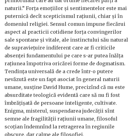
primordială care au dat ordine fiecărei părți a
naturii.” Forța emoțiilor și sentimentelor este mai
puternică decît scepticismul rațiunii, chiar și în
domeniul religiei. Sensul comun impune fiecărui
aspect al practicii cotidiene forța convingerilor
sale spontane și vitale, ale instinctului său natural
de supraviețuire indiferent care ar fi criticile
absenței fundamentului pe care s-ar putea înălța
rațiunea împotriva oricărei forme de dogmatism.
Tendința universală de a crede într-o putere
nevăzută este un fapt asociat în general naturii
umane, susține David Hume, precizînd că nu este
absurditate teologică evidentă care să nu fi fost
îmbrățișată de persoane inteligente, cultivate.
Enigma, misterul, suspendarea judecății sînt
semne ale fragilității rațiunii umane, filosoful
scoțian îndemnînd la retragerea în regiunile
obscure, dar calme ale filosofiei.