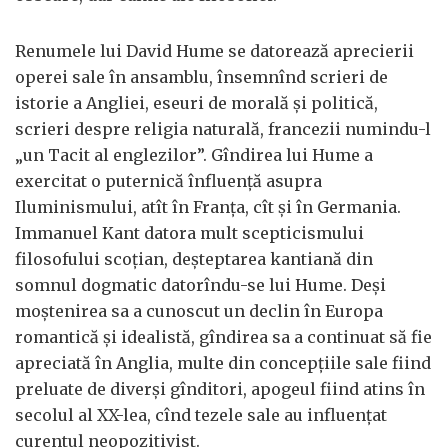
Renumele lui David Hume se datorează aprecierii
operei sale în ansamblu, însemnînd scrieri de
istorie a Angliei, eseuri de morală și politică,
scrieri despre religia naturală, francezii numindu-l
„un Tacit al englezilor”. Gîndirea lui Hume a
exercitat o puternică înfluență asupra
Iluminismului, atît în Franța, cît și în Germania.
Immanuel Kant datora mult scepticismului
filosofului scoțian, deșteptarea kantiană din
somnul dogmatic datorîndu-se lui Hume. Deși
moștenirea sa a cunoscut un declin în Europa
romantică și idealistă, gîndirea sa a continuat să fie
apreciată în Anglia, multe din concepțiile sale fiind
preluate de diverși gînditori, apogeul fiind atins în
secolul al XX-lea, cînd tezele sale au influențat
curentul neopozitivist.