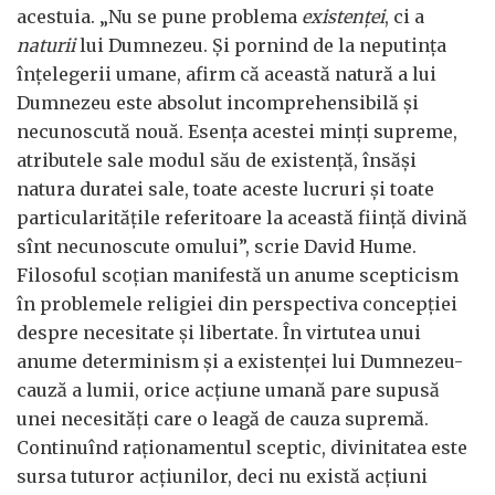
acestuia. „Nu se pune problema
existenței
, ci a
naturii
lui Dumnezeu. Și pornind de la neputința
înțelegerii umane, afirm că această natură a lui
Dumnezeu este absolut incomprehensibilă și
necunoscută nouă. Esența acestei minți supreme,
atributele sale modul său de existență, însăși
natura duratei sale, toate aceste lucruri și toate
particularitățile referitoare la această ființă divină
sînt necunoscute omului”, scrie David Hume.
Filosoful scoțian manifestă un anume scepticism
în problemele religiei din perspectiva concepției
despre necesitate și libertate. În virtutea unui
anume determinism și a existenței lui Dumnezeu-
cauză a lumii, orice acțiune umană pare supusă
unei necesități care o leagă de cauza supremă.
Continuînd raționamentul sceptic, divinitatea este
sursa tuturor acțiunilor, deci nu există acțiuni