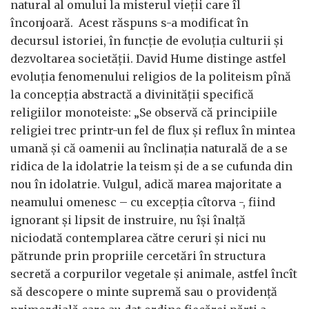
natural al omului la misterul vieții care îl
înconjoară. Acest răspuns s-a modificat în
decursul istoriei, în funcție de evoluția culturii și
dezvoltarea societății. David Hume distinge astfel
evoluția fenomenului religios de la politeism pînă
la concepția abstractă a divinității specifică
religiilor monoteiste: „Se observă că principiile
religiei trec printr-un fel de flux și reflux în mintea
umană și că oamenii au înclinația naturală de a se
ridica de la idolatrie la teism și de a se cufunda din
nou în idolatrie. Vulgul, adică marea majoritate a
neamului omenesc – cu excepția cîtorva -, fiind
ignorant și lipsit de instruire, nu își înalță
niciodată contemplarea către ceruri și nici nu
pătrunde prin propriile cercetări în structura
secretă a corpurilor vegetale și animale, astfel încît
să descopere o minte supremă sau o providență