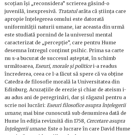
scoțian își „reconsidera” scrierea găsind-o
juvenilă, inexpresivă.
Tratatul
arăta că știința care
apropie înțelegerea omului este datorată
uniformității naturii umane, iar aceasta din urmă
este studiată pornind de la universul mental
caracterizat de „percepție”, care pentru Hume
desemna întregul conținut psihic. Prima sa carte
nu s-a bucurat de succesul așteptat, în schimb
următoarea,
Eseuri, morale și politice
i-a readus
încrederea, ceea ce l-a făcut să spere că va obține
Catedra de filosofie morală la Universitatea din
Edinburg. Acuzațiile de erezie și chiar de ateism i-
au adus ani de peregrinări, dar și răgazul pentru a
scrie noi lucrări:
Eseuri filosofice asupra înțelegerii
umane
, mai bine cunoscută sub denumirea dată de
Hume în ediția revizuită din 1758,
Cercetare asupra
înțelegerii umane
. Este o lucrare în care David Hume