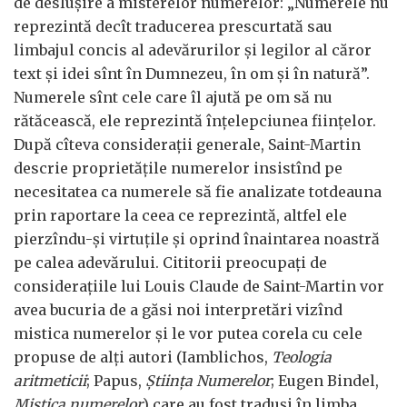
de desluşire a misterelor numerelor: „Numerele nu
reprezintă decît traducerea prescurtată sau
limbajul concis al adevărurilor şi legilor al căror
text şi idei sînt în Dumnezeu, în om şi în natură”.
Numerele sînt cele care îl ajută pe om să nu
rătăcească, ele reprezintă înţelepciunea fiinţelor.
După cîteva consideraţii generale, Saint-Martin
descrie proprietăţile numerelor insistînd pe
necesitatea ca numerele să fie analizate totdeauna
prin raportare la ceea ce reprezintă, altfel ele
pierzîndu-şi virtuţile şi oprind înaintarea noastră
pe calea adevărului. Cititorii preocupaţi de
consideraţiile lui Louis Claude de Saint-Martin vor
avea bucuria de a găsi noi interpretări vizînd
mistica numerelor şi le vor putea corela cu cele
propuse de alţi autori (Iamblichos,
Teologia
aritmeticii
; Papus,
Ştiinţa Numerelor
; Eugen Bindel,
Mistica numerelor
) care au fost traduşi în limba