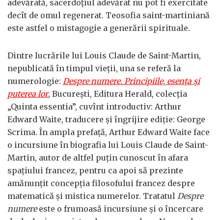
adevărată, sacerdoţiul adevărat nu pot fi exercitate
decît de omul regenerat. Teosofia saint-martiniană
este astfel o mistagogie a generării spirituale.
Dintre lucrările lui Louis Claude de Saint-Martin,
nepublicată în timpul vieţii, una se referă la
numerologie:
Despre numere. Principiile, esenţa şi
puterea lor
, Bucureşti, Editura Herald, colecţia
„Quinta essentia”, cuvînt introductiv: Arthur
Edward Waite, traducere şi îngrijire ediţie: George
Scrima. În ampla prefaţă, Arthur Edward Waite face
o incursiune în biografia lui Louis Claude de Saint-
Martin, autor de altfel puţin cunoscut în afara
spaţiului francez, pentru ca apoi să prezinte
amănunţit concepţia filosofului francez despre
matematică şi mistica numerelor. Tratatul
Despre
numere
este o frumoasă incursiune şi o încercare