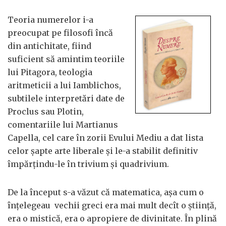
Teoria numerelor i-a
preocupat pe filosofi încă
din antichitate, fiind
suficient să amintim teoriile
lui Pitagora, teologia
aritmeticii a lui Iamblichos,
subtilele interpretări date de
Proclus sau Plotin,
comentariile lui Martianus
Capella, cel care în zorii Evului Mediu a dat lista
celor şapte arte liberale şi le-a stabilit definitiv
împărţindu-le în trivium şi quadrivium.
De la început s-a văzut că matematica, aşa cum o
înţelegeau vechii greci era mai mult decît o ştiinţă,
era o mistică, era o apropiere de divinitate. În plină