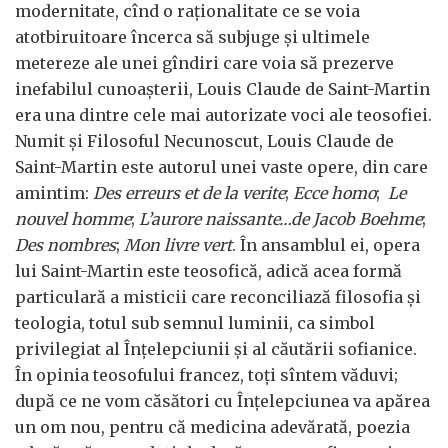
modernitate, cînd o raţionalitate ce se voia
atotbiruitoare încerca să subjuge şi ultimele
metereze ale unei gîndiri care voia să prezerve
inefabilul cunoaşterii, Louis Claude de Saint-Martin
era una dintre cele mai autorizate voci ale teosofiei.
Numit şi Filosoful Necunoscut, Louis Claude de
Saint-Martin este autorul unei vaste opere, din care
amintim:
Des erreurs et de la verite
;
Ecce homo
;
Le
nouvel homme
;
L’aurore naissante…de Jacob Boehme
;
Des nombres
;
Mon livre vert
. În ansamblul ei, opera
lui Saint-Martin este teosofică, adică acea formă
particulară a misticii care reconciliază filosofia şi
teologia, totul sub semnul luminii, ca simbol
privilegiat al Înţelepciunii şi al căutării sofianice.
În opinia teosofului francez, toţi sîntem văduvi;
după ce ne vom căsători cu Înţelepciunea va apărea
un om nou, pentru că medicina adevărată, poezia