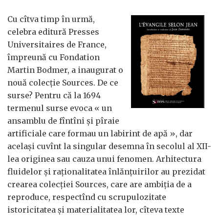
Cu cîtva timp în urmă,
celebra editură Presses
Universitaires de France,
împreună cu Fondation
Martin Bodmer, a inaugurat o
nouă colecţie Sources. De ce
surse? Pentru că la 1694
termenul surse evoca « un
ansamblu de fîntîni şi pîraie
artificiale care formau un labirint de apă », dar
acelaşi cuvînt la singular desemna în secolul al XII-
lea originea sau cauza unui fenomen. Arhitectura
fluidelor şi raţionalitatea înlănţuirilor au prezidat
crearea colecţiei Sources, care are ambiţia de a
reproduce, respectînd cu scrupulozitate
istoricitatea şi materialitatea lor, cîteva texte