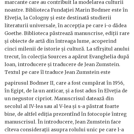
marcante care au contribuit la modelarea culturii
noastre. Biblioteca Fundaţiei Marin Bodmer este în
Elveţia, la Cologny şi este destinată studierii
literaturii universale, în accepţia pe care i-o dădea
Goethe. Biblioteca păstrează manuscrise, ediţii rare
şi obiecte de artă din întreaga lume, acoperind
cinci milenii de istorie şi cultură. La sfîrşitul anului
trecut, în colecţia Sources a apărut Evanghelia după
Ioan, introducere şi traducere de Jean Zumstein.
Textul pe care îl traduce Jean Zumstein este
papirusul Bodmer II, care a fost cumpărat în 1956,
în Egipt, de la un anticar, şi a fost adus în Elveţia de
un negustor cipriot. Manuscrisul datează din
secolul al IV-lea sau al V-lea şi s-a păstrat foarte
bine, de altfel ediţia prezentînd în fotocopie întreg
manuscrisul. În introducere, Jean Zumstein face
cîteva consideraţii asupra rolului unic pe care l-a