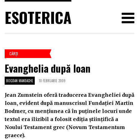
ESOTERICA
CĂRŢI
Evanghelia după Ioan
BOGDAN MANDACHE
10 FEBRUARIE 2009
Jean Zumstein oferă traducerea Evangheliei după
Ioan, evident după manuscrisul Fundaţiei Martin
Bodmer, cu menţiunea că în puţinele locuri unde
textul era ilizibil a folosit ediţia ştiinţifică a
Noului Testament grec (Novum Testamentum
graece).