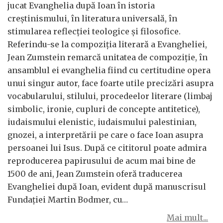
jucat Evanghelia după Ioan în istoria
creştinismului, în literatura universală, în
stimularea reflecţiei teologice şi filosofice.
Referindu-se la compoziţia literară a Evangheliei,
Jean Zumstein remarcă unitatea de compoziţie, în
ansamblul ei evanghelia fiind cu certitudine opera
unui singur autor, face foarte utile precizări asupra
vocabularului, stilului, procedeelor literare (limbaj
simbolic, ironie, cupluri de concepte antitetice),
iudaismului elenistic, iudaismului palestinian,
gnozei, a interpretării pe care o face Ioan asupra
persoanei lui Isus. După ce cititorul poate admira
reproducerea papirusului de acum mai bine de
1500 de ani, Jean Zumstein oferă traducerea
Evangheliei după Ioan, evident după manuscrisul
Fundaţiei Martin Bodmer, cu…
Mai mult...