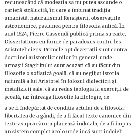
recunoscând că modestia sa nu putea ascunde o
carieră strălucită, în care a îmbinat tradiția
umanistă, naturalismul Renașterii, observațiile
astronomice, pasiunea pentru filosofia antică. În
anul 1624, Pierre Gassendi publică prima sa carte,
Dissertations en forme de paradoxes contre les
Aristoteliciens. Primele opt dezertații sunt contra
doctrinei aristotelicienilor în general, unde
urmașii Stagiritului sunt acuzați că au făcut din
filosofie o sofistică goală, că au neglijat istoria
naturală a lui Aristotel în folosul dialecticii și
metafizicii sale, că au redus teologia la exerciții de
școală, iar întreaga filosofie la filologie, de
a se fi îndepărtat de condiția actului de a filosofa:
libertatea de a gândi, de a fi făcut texte canonice din
texte asupra cărora planează îndoiala, de a fi impus
un sistem complet acolo unde încă sunt îndoieli.