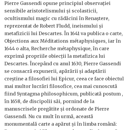
Pierre Gassendi opune principiul observației
sensibile aristotelismului și scolasticii,
ocultismului magic cu rădăcini în Renaștere,
reprezentat de Robert Fludd, ineismului și
metafizicii lui Descartes. În 1641 va publica o carte,
Objections aux Méditations métaphysiques, iar în
1644 o alta, Recherche métaphysique, în care
exprimă propriile obiecții la metafizica lui
Descartes. Începând cu anul 1630, Pierre Gassendi
se consacră expunerii, apărării și adaptării
creștine a filosofiei lui Epicur, ceea ce face obiectul
mai multor lucrări filosofice, cea mai cunoscută
fiind Syntagma philosophicum, publicată postum ,
în 1658, de discipolii săi, pornind de la
manuscrisele pregătite și ordonate de Pierre
Gassendi. Nu cu mult în urmă, această
monumentală carte a apărut și în limba română: