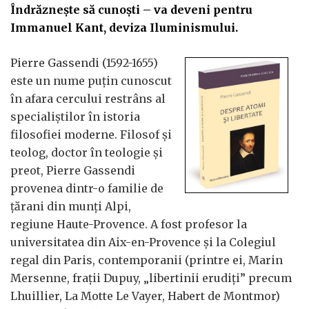
Îndrăznește să cunoști – va deveni pentru
Immanuel Kant, deviza Iluminismului.
Pierre Gassendi (1592-1655)
este un nume puțin cunoscut
în afara cercului restrâns al
specialiștilor în istoria
filosofiei moderne. Filosof și
teolog, doctor în teologie și
preot, Pierre Gassendi
provenea dintr-o familie de
țărani din munți Alpi,
regiune Haute-Provence. A fost profesor la
universitatea din Aix-en-Provence și la Colegiul
regal din Paris, contemporanii (printre ei, Marin
Mersenne, frații Dupuy, „libertinii erudiți” precum
Lhuillier, La Motte Le Vayer, Habert de Montmor)