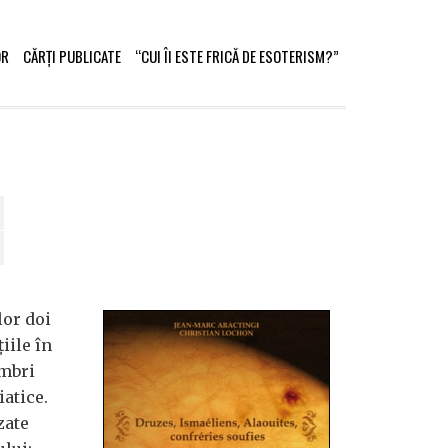
OR
CĂRȚI PUBLICATE
“CUI ÎI ESTE FRICĂ DE ESOTERISM?”
lor doi
iile în
mbri
iatice.
zate