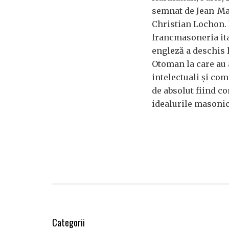
semnat de Jean-Mar
Christian Lochon. Î
francmasoneria ita
engleză a deschis 
Otoman la care au a
intelectuali şi com
de absolut fiind c
idealurile masonic
Categorii