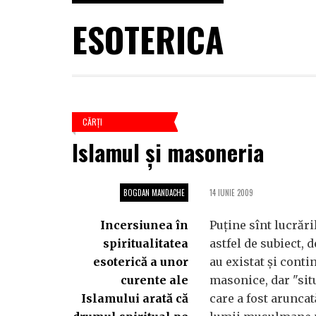
ESOTERICA
CĂRŢI
Islamul şi masoneria
BOGDAN MANDACHE
14 IUNIE 2009
Incersiunea în
Puţine sînt lucrăr
spiritualitatea
astfel de subiect, 
esoterică a unor
au existat şi contin
curente ale
masonice, dar "sit
Islamului arată că
care a fost aruncat