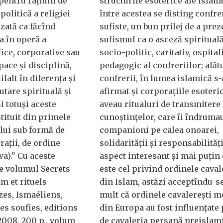
entru raţiuni de
structurile esoterice ale Islam
olitică a religiei
între acestea se disting confre
zată ca făcînd
sufiste, un bun prilej de a prez
a în operă a
sufismul ca o asceză spirituală
fice, corporative sau
socio-politic, caritativ, ospital
pace şi disciplină,
pedagogic al confreriilor; alăt
lalt în diferenţa şi
confrerii, în lumea islamică s-
utare spirituală şi
afirmat şi corporaţiile esoteri
i totuşi aceste
aveau ritualuri de transmitere 
tituit din primele
cunoştinţelor, care îi îndruma
lui sub formă de
companioni pe calea onoarei,
raţii, de ordine
solidarităţii şi responsabilităţi
a)." Cu aceste
aspect interesant şi mai puţin
e volumul Secrets
este cel privind ordinele caval
am et rituels
din Islam, astăzi acceptîndu-s
es, Ismaéliens,
mult că ordinele cavalereşti m
es soufies, editions
din Europa au fost influenţate
2008, 200 p., volum
de cavaleria persană preislami