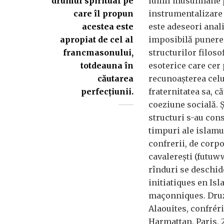
drumul spiritual pe
lumii musulmane p
care îl propun
instrumentalizare p
acestea este
este adeseori anali
apropiat de cel al
imposibilă punere
francmasonului,
structurilor filoso
totdeauna în
esoterice care cer 
căutarea
recunoaşterea celui
perfecţiunii.
fraternitatea sa, că
coeziune socială. Ş
structuri s-au cons
timpuri ale islamu
confrerii, de corpo
cavalereşti (futuww
rînduri se deschid
initiatiques en Isl
maçonniques. Druz
Alaouites, confréri
Harmattan, Paris, 