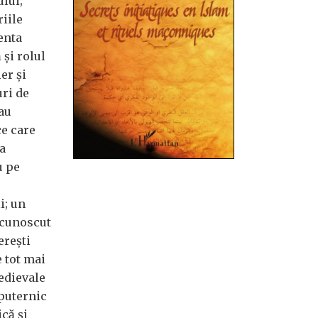
ului;
riile
enta
 şi rolul
ier şi
uri de
au
ce care
a
u pe
i; un
 cunoscut
ereşti
e tot mai
edievale
 puternic
că şi