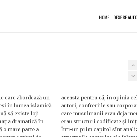
HOME
DESPRE AUT
ile care abordează un
aceasta pentru că, în opinia ce
deşi în lumea islamică
autori, confreriile sau corporaţ
uă să existe loji
care musulmanii erau deja me
uaţia dramatică în
erau structuri codificate şi iniţ
ă o mare parte a
Într-un prim capitol sînt anali