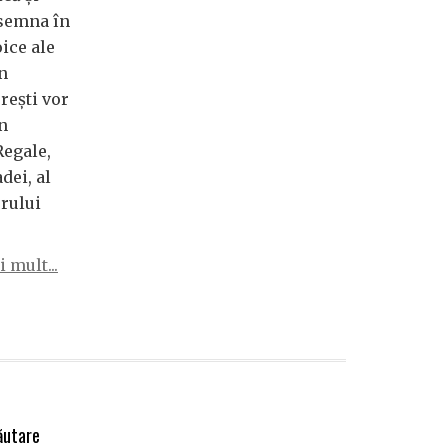
esemna în
ice ale
in
reşti vor
n
Regale,
dei, al
erului
 mult...
ăutare