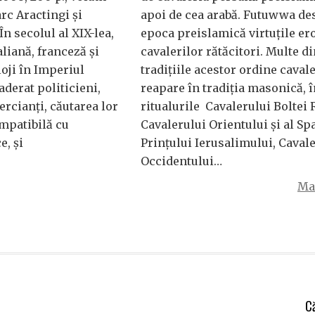
c Aractingi şi
apoi de cea arabă. Futuwwa d
n secolul al XIX-lea,
epoca preislamică virtuţile ero
liană, franceză şi
cavalerilor rătăcitori. Multe d
loji în Imperiul
tradiţiile acestor ordine cavale
derat politicieni,
reapare în tradiţia masonică, î
ercianţi, căutarea lor
ritualurile Cavalerului Boltei 
ompatibilă cu
Cavalerului Orientului şi al Spa
e, şi
Prinţului Ierusalimului, Caval
Occidentului…
Mai
C