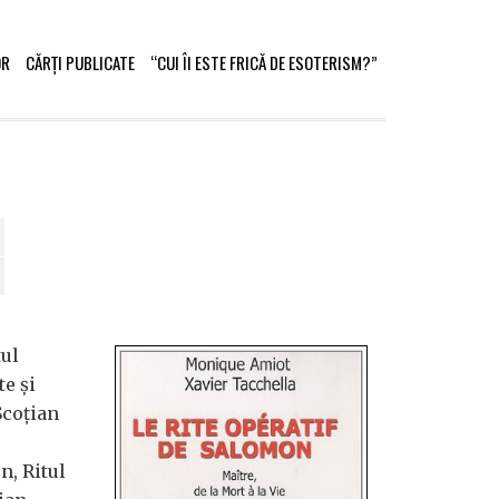
OR
CĂRȚI PUBLICATE
“CUI ÎI ESTE FRICĂ DE ESOTERISM?”
tul
te şi
Scoţian
n, Ritul