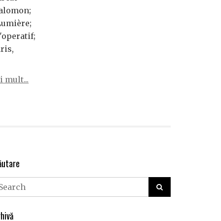
Salomon;
 Lumière;
'operatif;
ris,
 mult...
ăutare
hivă