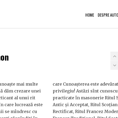
HOME
DESPRE AUT
mon
unoaşte mai multe
care Cunoaşterea este adevăra
 să dăm crezare unei
privilegiu! Astăzi sînt cunoscu
ticant al unui rit
practicate în masonerie Ritul 
în care lucrează este
Antic şi Acceptat, Ritul Scoţian
ii se mîndresc cu
Rectificat, Ritul Francez Moder