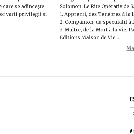
ie care se adînceşte
Solomon: Le Rite Opérativ de 
sc varii privilegii şi
1. Apprenti, des Tenèbres à la
2. Companion, du speculatif à l
3. Maître, de la Mort à la Vie; Pa
Editions Maison de Vie,…
Mai
C
Ar