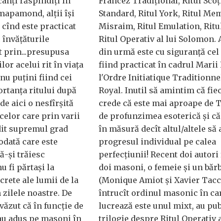
anţi răspîndiţi în
Francez Tradiţional, Ritul Scoţ
mapamond, alţii îşi
Standard, Ritul York, Ritul Me
cînd este practicat
Misraim, Ritul Emulation, Ritul
c învăţăturile
Ritul Operativ al lui Solomon. 
t prin...presupusa
din urmă este cu siguranţă cel
or acelui rit în viaţa
fiind practicat în cadrul Marii 
 nu puţini fiind cei
l'Ordre Initiatique Traditionnel
rtanţa ritului după
Royal. Inutil să amintim că fiec
e aici o nesfîrşită
crede că este mai aproape de T
celor care prin varii
de profunzimea esoterică şi că
dit supremul grad
în măsură decît altul/altele să
eodată care este
progresul individual pe calea
că-şi trăiesc
perfecţiunii! Recent doi autori
 fi părtaşi la
doi masoni, o femeie şi un băr
ecrete ale lumii de la
(Monique Amiot şi Xavier Tacc
 zilele noastre. De
întrucît ordinul masonic în ca
 văzut că în funcţie de
lucrează este unul mixt, au pub
au adus pe masoni în
trilogie despre Ritul Operativ a