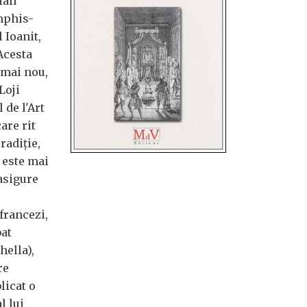
ian
mphis-
 Ioanit,
Acesta
 mai nou,
Loji
 de l'Art
are rit
radiţie,
 este mai
 asigure
 francezi,
bat
hella),
re
licat o
l lui