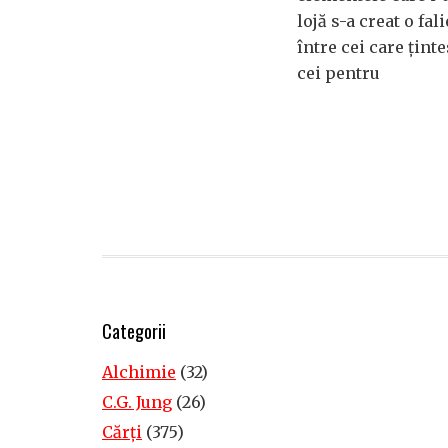
lojă s-a creat o fal
între cei care ţinte
cei pentru
Categorii
Alchimie
(32)
C.G. Jung
(26)
Cărţi
(375)