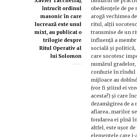
Xavier Tacchella),
numărul de practic
întrucît ordinul
obedienţele de pe 
masonic în care
arogă vechimea de 
lucrează este unul
ritul, alţii socotes
mixt, au publicat o
transmise de un ri
trilogie despre
influenţă a membril
Ritul Operativ al
socială şi politică,
lui Solomon
care socotesc impo
numărul gradelor, d
confuzie în rîndul 
mijloace au dobîn
(vor fi ştiind ei vr
acesta?) şi care în
dezamăgirea de a nu
aflarea...marilor s
fondarea ei pînă în
altfel, este uşor de
elementele care i-