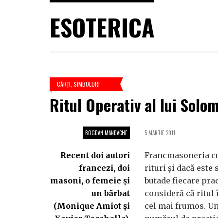
ESOTERICA
CĂRŢI
,
SIMBOLURI
Ritul Operativ al lui Solo
BOGDAN MANDACHE
5 MARTIE 2011
Recent doi autori
Francmasoneria c
francezi, doi
rituri şi dacă este
masoni, o femeie şi
butade fiecare prac
un bărbat
consideră că ritul 
(Monique Amiot şi
cel mai frumos. Un