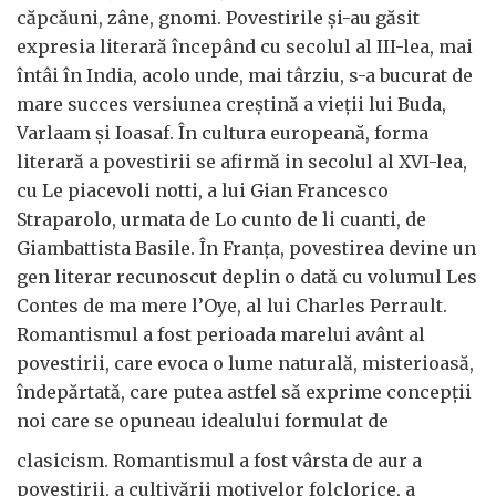
căpcăuni, zâne, gnomi. Povestirile și-au găsit
expresia literară începând cu secolul al III-lea, mai
întâi în India, acolo unde, mai târziu, s-a bucurat de
mare succes versiunea creștină a vieții lui Buda,
Varlaam și Ioasaf. În cultura europeană, forma
literară a povestirii se afirmă in secolul al XVI-lea,
cu Le piacevoli notti, a lui Gian Francesco
Straparolo, urmata de Lo cunto de li cuanti, de
Giambattista Basile. În Franța, povestirea devine un
gen literar recunoscut deplin o dată cu volumul Les
Contes de ma mere l’Oye, al lui Charles Perrault.
Romantismul a fost perioada marelui avânt al
povestirii, care evoca o lume naturală, misterioasă,
îndepărtată, care putea astfel să exprime concepții
noi care se opuneau idealului formulat de
clasicism. Romantismul a fost vârsta de aur a
povestirii, a cultivării motivelor folclorice, a