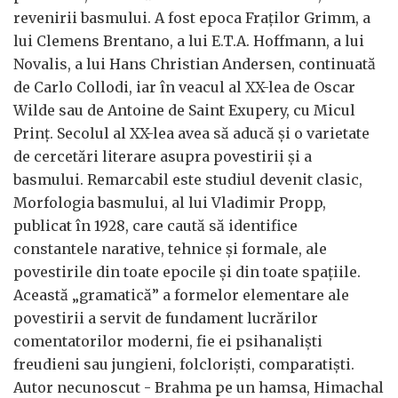
revenirii basmului. A fost epoca Fraților Grimm, a
lui Clemens Brentano, a lui E.T.A. Hoffmann, a lui
Novalis, a lui Hans Christian Andersen, continuată
de Carlo Collodi, iar în veacul al XX-lea de Oscar
Wilde sau de Antoine de Saint Exupery, cu Micul
Prinț. Secolul al XX-lea avea să aducă și o varietate
de cercetări literare asupra povestirii și a
basmului. Remarcabil este studiul devenit clasic,
Morfologia basmului, al lui Vladimir Propp,
publicat în 1928, care caută să identifice
constantele narative, tehnice și formale, ale
povestirile din toate epocile și din toate spațiile.
Această „gramatică” a formelor elementare ale
povestirii a servit de fundament lucrărilor
comentatorilor moderni, fie ei psihanaliști
freudieni sau jungieni, folcloriști, comparatiști.
Autor necunoscut - Brahma pe un hamsa, Himachal