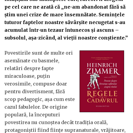
pe cel care ne arată că „ne-am abandonat fără să
știm unei crize de mare însemnătate. Semințele
tuturor faptelor noastre săvârșite necugetat s-au
acumulat într-un tezaur întunecos și ascuns –
subsolul, așa-zicând, al vieții noastre conștiente.”
Povestirile sunt de multe ori
asemănate cu basmele,
relatări despre fapte
miraculoase, puțin
verosimile, compuse doar
pentru divertisment, fără
scop pedagogic, așa cum este
cazul fabulelor. De origine
populară, la începuturi
povestirea nu cunoștea decât tradiția orală,
protagoniștii fiind ființe supranaturale, vrăjitoare,