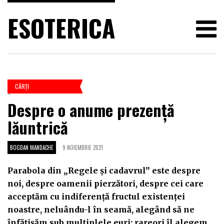
ESOTERICA
CĂRŢI
Despre o anume prezență
lăuntrică
BOGDAN MANDACHE
9 NOIEMBRIE 2021
Parabola din „Regele și cadavrul” este despre
noi, despre oamenii pierzători, despre cei care
acceptăm cu indiferență fructul existenței
noastre, neluându-l în seamă, alegând să ne
înfățișăm sub multiplele euri; rareori îl alegem