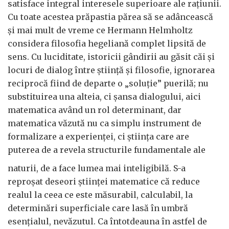
satisface integral interesele superioare ale rațiunii.
Cu toate acestea prăpastia părea să se adâncească
și mai mult de vreme ce Hermann Helmholtz
considera filosofia hegeliană complet lipsită de
sens. Cu luciditate, istoricii gândirii au găsit căi și
locuri de dialog între știință și filosofie, ignorarea
reciprocă fiind de departe o „soluție” puerilă; nu
substituirea una alteia, ci șansa dialogului, aici
matematica având un rol determinant, dar
matematica văzută nu ca simplu instrument de
formalizare a experienței, ci știința care are
puterea de a revela structurile fundamentale ale
naturii, de a face lumea mai inteligibilă. S-a
reproșat deseori științei matematice că reduce
realul la ceea ce este măsurabil, calculabil, la
determinări superficiale care lasă în umbră
esențialul, nevăzutul. Ca întotdeauna în astfel de