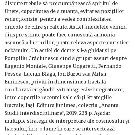
dispute trebuie să precumpănească spiritul de
finețe, capacitatea de a nuanța, evitarea pozițiilor
reducționiste, pentru a vedea complexitatea
dincolo de cifre și calcule. Astfel, modelele venind
dinspre științe poate face cunoscută armonia
ascunsă a lucrurilor, poate releva aspecte euristice
nebănuite. Un astfel de demers l-a ghidat și pe
Pompiliu Crăciunescu cînd a grupat eseuri despre
Eugenio Montale, Giuseppe Ungaretti, Fernando
Pessoa, Lucian Blaga, Ion Barbu sau Mihai
Eminescu, priviți în dimensiunea fractală
coroborată cu gândirea transgresiv-integratoare,
între coperțile recentei sale cărți Strategiile
fractale, Iași, Editura Junimea, colecția „Ananta.
Studii interdisciplinare”, 2019, 228 p. Așadar
multiple strategii de interpretare ale cosmosului și
haosului, într-o lume în care se intersectează