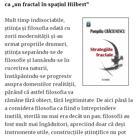
ca „un fractal în spațiul Hilbert”
Mult timp indisociabile,
știința și filosofia odată cu
zorii modernității și-au
urmat propriile drumuri,
știința separându-se de
filosofie și lansându-se în
cucerirea naturii,
înstăpânindu-se progresiv
asupra domeniilor realității,
părând că astfel filosofia va
rămâne fără obiect, fără legitimitate. De aici până la
a considera filosofia ca fiind o întreprindere
inutilă, sterilă nu mai era decât un pas; filosofii au
fost mult mai îngăduitori, apreciind doar că deși
instrumente utile, construcțiile științifice nu pot