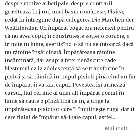
despre motive arhetipale, despre contrarii
gravitează în jurul unui basm românesc, Pisica,
redat în întregime după culegerea Die Marchen der
Weltliteratur. Un împărat bogat era nefericit pentru
că nu avea copii; îi construiește soției o corabie, o
trimite în lume, avertizînd-o să nu se întoarcă dacă
nu rămîne însărcinată. Împărăteasa rămîne
însărcinată, dar asupra fetei nenăscute cade
blestemul ca la adolescență să se transforme în
pisică și să rămînă în trupul pisicii pînă cînd un fiu
de împărat îi va tăia capul. Povestea își urmează
cursul, fiul cel mic al unui alt împărat pornit în
lume să caute o pînză fină de in, ajunge la
împărăteasa pisicilor care îi împlinește ruga, dar îi
cere fiului de împărat să-i taie capul, astfel…
Mai mult...