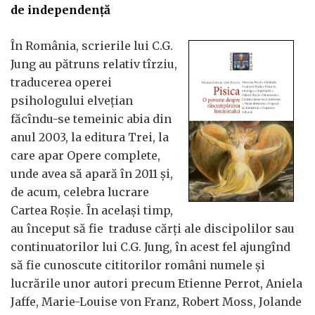
de independență
În România, scrierile lui C.G.
Jung au pătruns relativ tîrziu,
traducerea operei
psihologului elvețian
făcîndu-se temeinic abia din
anul 2003, la editura Trei, la
care apar Opere complete,
unde avea să apară în 2011 și,
de acum, celebra lucrare
Cartea Roșie. În același timp,
au început să fie traduse cărți ale discipolilor sau
continuatorilor lui C.G. Jung, în acest fel ajungînd
să fie cunoscute cititorilor români numele și
lucrările unor autori precum Etienne Perrot, Aniela
Jaffe, Marie-Louise von Franz, Robert Moss, Jolande