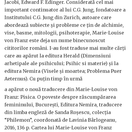
Jacobi, Edward F. Edinger. Considerată cel mai
important continuator al lui C.G. Jung, fondatoare a
Institutului C.G. Jung din Zurich, autoare care
abordează subiecte și probleme ce țin de alchimie,
vise, basme, mitologii, psihoterapie, Marie-Louise
von Franz este deja un nume binecunoscut
cititorilor români. I-au fost traduse mai multe cărți
care au apărut la editura Herald (Dimensiuni
arhetipale ale psihicului; Psihic si materie) și la
editura Nemira (Visele și moartea; Problema Puer
Aeternus). Cu puțin timp în urmă
a apărut o nouă traducere din Marie-Louise von
Franz: Pisica. O poveste despre răscumpărarea
femininului, București, Editura Nemira, traducere
din limba engleză de Sanda Roșescu, colecția
“Philemon”, coordonată de Lavinia Bârlogeanu,
2016, 136 p. Cartea lui Marie-Louise von Franz