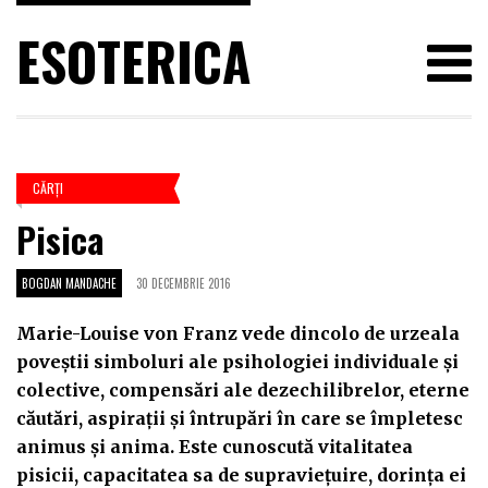
ESOTERICA
CĂRŢI
Pisica
BOGDAN MANDACHE
30 DECEMBRIE 2016
Marie-Louise von Franz vede dincolo de urzeala
poveștii simboluri ale psihologiei individuale și
colective, compensări ale dezechilibrelor, eterne
căutări, aspirații și întrupări în care se împletesc
animus și anima. Este cunoscută vitalitatea
pisicii, capacitatea sa de supraviețuire, dorința ei