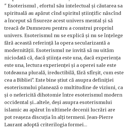
" Esoterismul , efortul său intelectual şi căutarea sa
spirituală au apărut cînd spiritul ştiinţific născînd
a început să fisureze acest univers mental şi să
treacă de Dumnezeu pentru a construi propriul
univers. Esoterismul nu se explică şi nu se înţelege
fără această referinţă la opera secularizantă a
modernităţii. Esoterismul ne invită să nu uităm
niciodată că, dacă ştiinţa este una, dacă experienţa
este una, lectura experienţei şi a operei sale este
totdeauna plurală, ireductibilă, fără sfîrşit, cum este
cea a Bibliei". Este bine ştiut că asupra definiţiei
esoterismului planează o multitudine de viziuni, ca
şi o nefericită dihotomie între esoterismul modern
occidental şi...altele, deşi asupra esoterismului
islamic au apărut în ultimele decenii lucrări are
pot reaşeza discuţia în alţi termeni. Jean-Pierre
Laurant adoptă criterilogia formei…