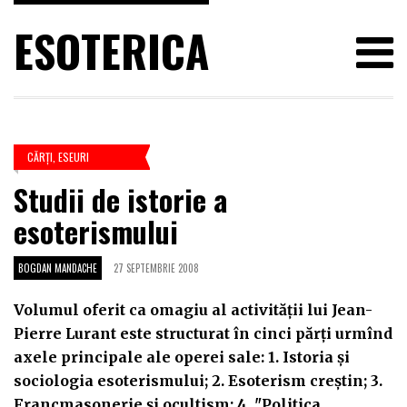
ESOTERICA
CĂRŢI
,
ESEURI
Studii de istorie a
esoterismului
BOGDAN MANDACHE
27 SEPTEMBRIE 2008
Volumul oferit ca omagiu al activităţii lui Jean-
Pierre Lurant este structurat în cinci părţi urmînd
axele principale ale operei sale: 1. Istoria şi
sociologia esoterismului; 2. Esoterism creştin; 3.
Francmasonerie şi ocultism; 4. "Politica