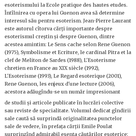
esoterismului la Ecole pratique des hautes etudes.
Întîlnirea cu opera lui Guenon avea să determine
interesul său pentru esoterism. Jean-Pierre Laurant
este autorul cîtorva cărţi importante despre
esoterismul creştin şi despre Guenon, dintre
acestea amintim: Le Sens cache selon Rene Guenon
(1975), Symbolisme et Ecriture, le cardinal Pitra et la
clef de Meliton de Sardes (1988), L'Esoterisme
chretien en France au XIX siècle (1992),
L'Esoterisme (1993), Le Regard esoterique (2001),
Rene Guenon, les enjeux d'une lecture (2006),
acestora adăugîndu-se un număr impresionant
de studii şi articole publicate în lucrări colective
sau reviste de specialitate. Volumul dedicat gîndirii
sale caută să surprindă originalitatea punctelor
sale de vedere, în prefaţa cărţii Emile Poulat
surprinzînd admirabil esenţa căutărilor esoterice: