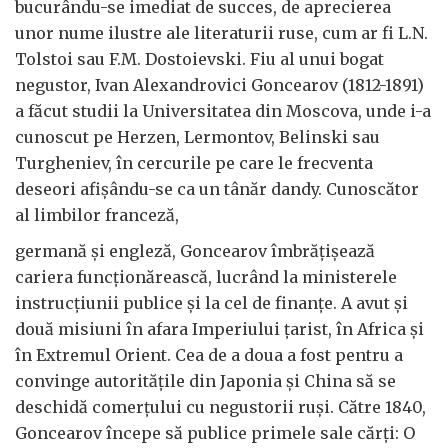
bucurându-se imediat de succes, de aprecierea
unor nume ilustre ale literaturii ruse, cum ar fi L.N.
Tolstoi sau F.M. Dostoievski. Fiu al unui bogat
negustor, Ivan Alexandrovici Goncearov (1812-1891)
a făcut studii la Universitatea din Moscova, unde i-a
cunoscut pe Herzen, Lermontov, Belinski sau
Turgheniev, în cercurile pe care le frecventa
deseori afișându-se ca un tânăr dandy. Cunoscător
al limbilor franceză,
germană și engleză, Goncearov îmbrățișează
cariera funcționărească, lucrând la ministerele
instrucțiunii publice și la cel de finanțe. A avut și
două misiuni în afara Imperiului țarist, în Africa și
în Extremul Orient. Cea de a doua a fost pentru a
convinge autoritățile din Japonia și China să se
deschidă comerțului cu negustorii ruși. Către 1840,
Goncearov începe să publice primele sale cărți: O