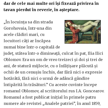
dar de cele mai multe ori își fixează privirea în
tavan pierdut în reverie, în așteptare.
„În locuința sa din strada
Gorohovaia, într-una din
acele clădiri mari, cu
locuitori câți ar încăpea
numai bine într-o capitală de
județ, stătea într-o dimineață, culcat în pat, Ilia Ilici
Oblomov. Era un om de vreo treizeci și doi și trei de
ani, de statură mijlocie, cu o înfățișare plăcută și
ochii de un cenușiu închis, dar fără nici o expresie
hotărâtă, fără nici o urmă de adâncă gândire
întipărită în trăsături.” Cu aceste cuvinte începe
romanul Oblomov, al scriitorului rus I.A. Goncearov.
Romanul a fost publicat inițial în primele patru
numere ale revistei „Analele patriei”, în anul 1859,