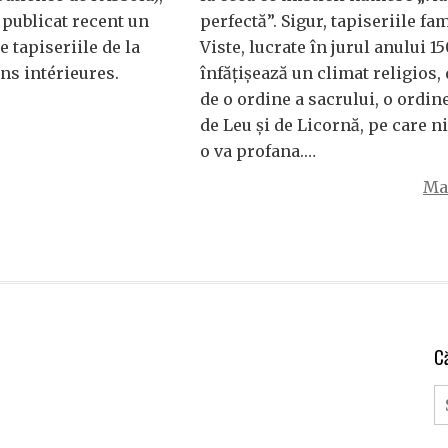
 publicat recent un
perfectă”. Sigur, tapiseriile fam
 tapiseriile de la
Viste, lucrate în jurul anului 1
ns intérieures.
înfăţişează un climat religios, 
de o ordine a sacrului, o ordin
de Leu şi de Licornă, pe care 
o va profana.…
Mai
C