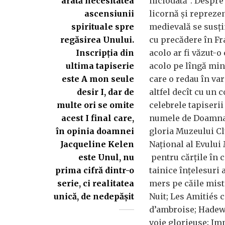
arată necesitatea
niciodată”. Despre
ascensiunii
licornă şi reprezen
spirituale spre
medievală se susţi
regăsirea Unului.
cu precădere în Fr
Inscripţia din
acolo ar fi văzut-o
ultima tapiserie
acolo pe lîngă min
este A mon seule
care o redau în var
desir I, dar de
altfel decît cu un c
multe ori se omite
celebrele tapiseri
acest I final care,
numele de Doamna 
în opinia doamnei
gloria Muzeului C
Jacqueline Kelen
Naţional al Evului
este Unul, nu
pentru cărţile în c
prima cifră dintr-o
tainice înţelesuri 
serie, ci realitatea
mers pe căile misti
unică, de nedepăşit
Nuit; Les Amitiés 
d’ambroise; Hadewi
voie glorieuse; Imp