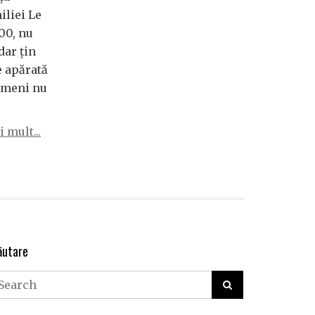
iliei Le
500, nu
dar ţin
e apărată
nimeni nu
 mult...
ăutare