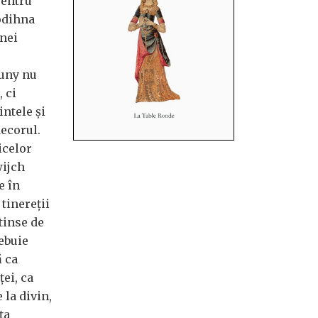
pentru
 odihna
unei
luny nu
 ci
intele şi
ecorul.
icelor
wijch
e în
tinereţii
atinse de
ebuie
ă ca
ţei, ca
 la divin,
ţa