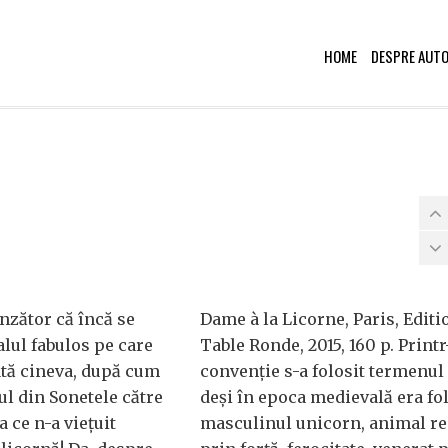
HOME
DESPRE AUT
nzător că încă se
Dame à la Licorne, Paris, Editi
lul fabulos pe care
Table Ronde, 2015, 160 p. Printr
ată cineva, după cum
convenţie s-a folosit termenul 
ul din Sonetele către
deşi în epoca medievală era fol
na ce n-a vieţuit
masculinul unicorn, animal re