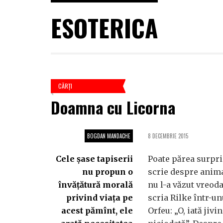
ESOTERICA
CĂRŢI
Doamna cu Licorna
BOGDAN MANDACHE
8 DECEMBRIE 2015
Cele şase tapiserii
Poate părea surpri
nu propun o
scrie despre anima
învăţătură morală
nu l-a văzut vreod
privind viaţa pe
scria Rilke într-un
acest pămînt, ele
Orfeu: „O, iată jivi