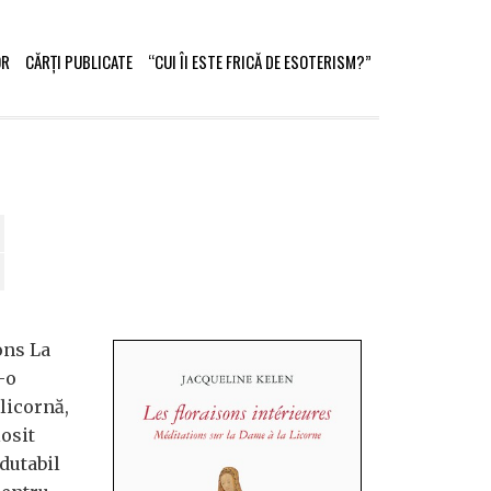
OR
CĂRȚI PUBLICATE
“CUI ÎI ESTE FRICĂ DE ESOTERISM?”
ons La
-o
licornă,
osit
dutabil