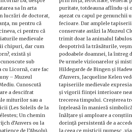
 licornă! Da, despre
prin forţă, ferocitate, venerat 
tarea sa în arta
puritate, totdeauna aflîndu-şi
n lucrări de doctorat,
aşezat cu capul pe genunchii 
anţa, nu pentru că
fecioare. Dar amplele tapiserii
 cineva, ci pentru că
conservate astăzi la Muzeul C
iaturile medievale
trimit doar la animalul fabulos,
ii chipuri, dar cum
deopotrivă la trăsăturile, veşm
orn?, există şi
podoabele doamnei, la întreg d
i cunoscute sub
Pe urmele vizionarelor şi mist
cu Licornă, care fac
Hildegarde de Bingen şi Hade
luny – Muzeul
d’Anvers, Jacqueline Kelen ved
 Mediu. Cunoscută
tapiseriile medievale expresia 
are a descifrat
şi vigorii fiinţei interioare ne
ale miturilor sau a
trecerea timpului. Creşterea tr
cii (Les Soleils de la
înţeleasă în manieră simbolic
célestes; Un chemin
înălţare şi amploare a conştiin
jch d’Anvers ou la
dorinţă persistentă de a accede
atience de l’Absolu),
la ceea ce misticii numesc „via