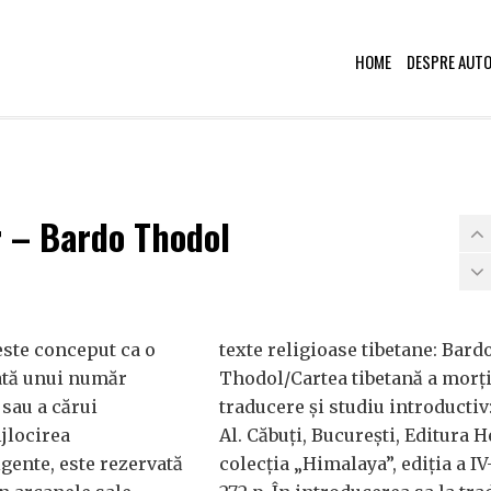
HOME
DESPRE AUT
r – Bardo Thodol
ste conceput ca o
texte religioase tibetane: Bard
ată unui număr
Thodol/Cartea tibetană a morți
 sau a cărui
traducere și studiu introductiv
ijlocirea
Al. Căbuți, București, Editura H
igente, este rezervată
colecția „Himalaya”, ediția a IV-