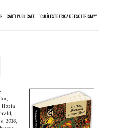
OR
CĂRȚI PUBLICATE
“CUI ÎI ESTE FRICĂ DE ESOTERISM?”
o
lor,
: Horia
erald,
a, 2018,