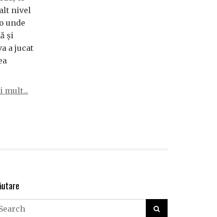
alt nivel
lo unde
ă și
 a jucat
ea
 mult...
ăutare