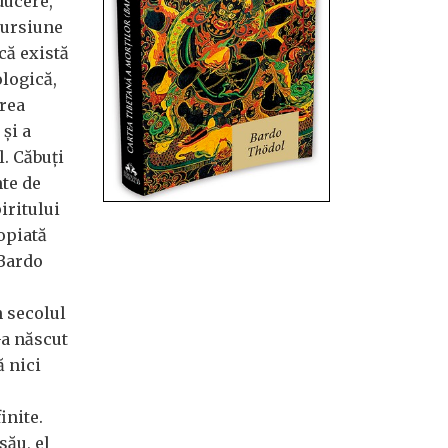
ducere,
ncursiune
că există
logică,
erea
 și a
l. Căbuți
nte de
iritului
opiată
 Bardo
 secolul
-a născut
 nici
inite.
său, el