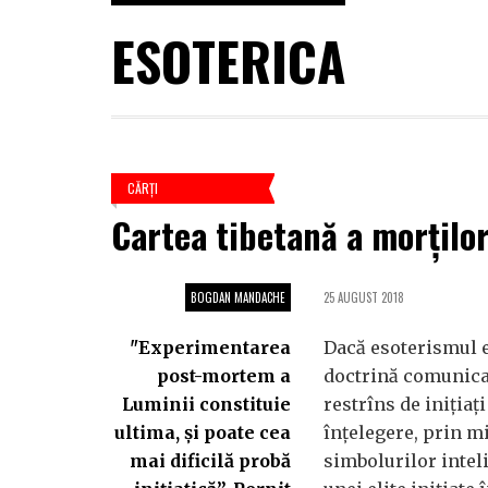
ESOTERICA
CĂRŢI
Cartea tibetană a morțilo
BOGDAN MANDACHE
25 AUGUST 2018
"Experimentarea
Dacă esoterismul e
post-mortem a
doctrină comunic
Luminii constituie
restrîns de inițiați
ultima, și poate cea
înțelegere, prin m
mai dificilă probă
simbolurilor intel