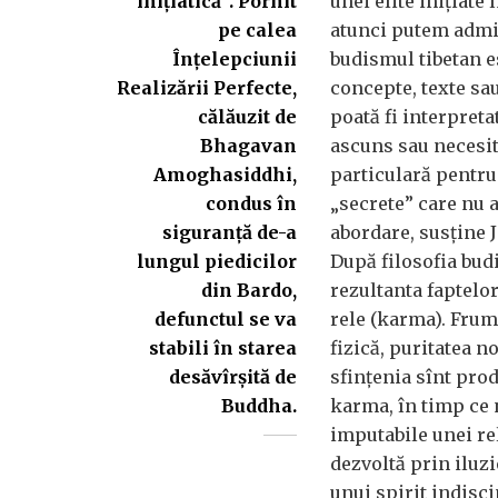
inițiatică”. Pornit
unei elite inițiate 
pe calea
atunci putem admit
Înțelepciunii
budismul tibetan es
Realizării Perfecte,
concepte, texte sau
călăuzit de
poată fi interpret
Bhagavan
ascuns sau necesit
Amoghasiddhi,
particulară pentru
condus în
„secrete” care nu 
siguranță de-a
abordare, susține 
lungul piedicilor
După filosofia bud
din Bardo,
rezultanta faptelo
defunctul se va
rele (karma). Fru
stabili în starea
fizică, puritatea 
desăvîrșită de
sfințenia sînt pro
Buddha.
karma, în timp ce n
imputabile unei re
dezvoltă prin iluzi
unui spirit indisci