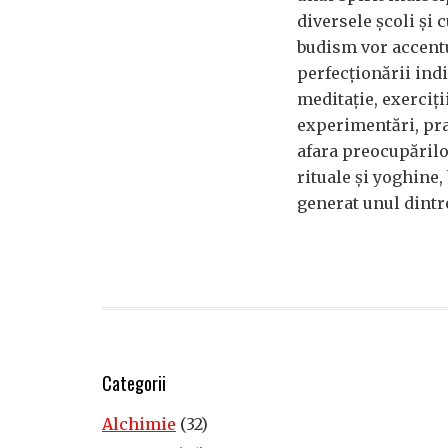
diversele școli și 
budism vor accentua
perfecționării ind
meditație, exerciți
experimentări, pra
afara preocupărilo
rituale și yoghine,
generat unul dintr
Categorii
Alchimie
(32)