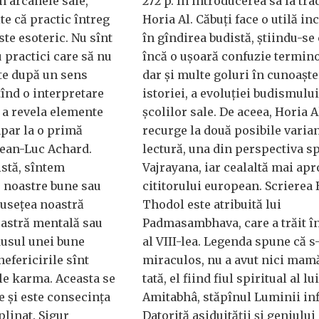
în arcanele sale,
272 p. În introducerea sa la tra
e că practic întreg
Horia Al. Căbuți face o utilă i
te esoteric. Nu sînt
în gîndirea budistă, știindu-se 
 practici care să nu
încă o ușoară confuzie termino
ate după un sens
dar și multe goluri în cunoașt
înd o interpretare
istoriei, a evoluției budismului
 a revela elemente
școlilor sale. De aceea, Horia A
apar la o primă
recurge la două posibile varia
Jean-Luc Achard.
lectură, una din perspectiva sp
istă, sîntem
Vajrayana, iar cealaltă mai apr
r noastre bune sau
cititorului european. Scrierea
musețea noastră
Thodol este atribuită lui
noastră mentală sau
Padmasambhava, care a trăit în
dusul unei bune
al VIII-lea. Legenda spune că s
efericirile sînt
miraculos, nu a avut nici mamă
le karma. Aceasta se
tată, el fiind fiul spiritual al lui
e și este consecința
Amitabhâ, stăpînul Luminii inf
plinat. Sigur
Datorită asiduității și geniului 