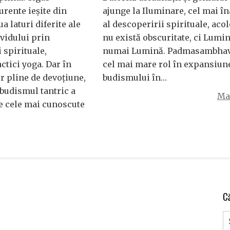
curente ieșite din
ajunge la Iluminare, cel mai în
 laturi diferite ale
al descoperirii spirituale, aco
ividului prin
nu există obscuritate, ci Lumin
i spirituale,
numai Lumină. Padmasambhava
ctici yoga. Dar în
cel mai mare rol în expansiun
r pline de devoțiune,
budismului în…
 budismul tantric a
Mai
e cele mai cunoscute
C