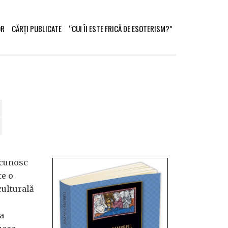
OR
CĂRȚI PUBLICATE
“CUI ÎI ESTE FRICĂ DE ESOTERISM?”
ecunosc
te o
culturală
a