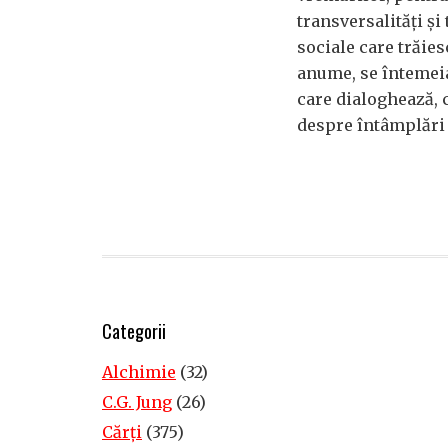
transversalități și 
sociale care trăie
anume, se întemei
care dialoghează, 
despre întâmplări 
Categorii
Alchimie
(32)
C.G. Jung
(26)
Cărţi
(375)