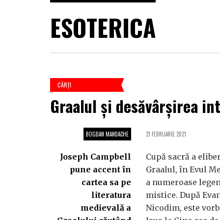
ESOTERICA
CĂRŢI
Graalul și desăvârșirea in
BOGDAN MANDACHE
21 FEBRUARIE 2021
Joseph Campbell
Cupă sacră a eliber
pune accent în
Graalul, în Evul Me
cartea sa pe
a numeroase legend
literatura
mistice. După Evan
medievală a
Nicodim, este vorb