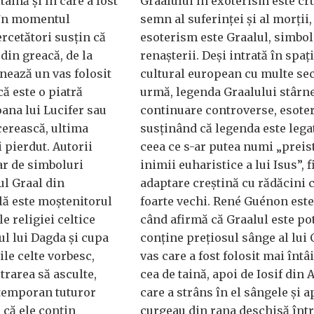
taină și în care a fost
Graalului în exoterism este cr
 în momentul
semn al suferinței și al morții, 
ercetători susțin că
esoterism este Graalul, simbol
din greacă, de la
renașterii. Deși intrată în spaț
nează un vas folosit
cultural european cu multe sec
că este o piatră
urmă, legenda Graalului stârne
ana lui Lucifer sau
continuare controverse, esoter
 cerească, ultima
susținând că legenda este lega
 pierdut. Autorii
ceea ce s-ar putea numi „preis
ar de simboluri
inimii euharistice a lui Isus”, f
ul Graal din
adaptare creștină cu rădăcini c
lă este moștenitorul
foarte vechi. René Guénon este
e religiei celtice
când afirmă că Graalul este pot
ul lui Dagda și cupa
conține prețiosul sânge al lui 
le celte vorbesc,
vas care a fost folosit mai întâi
trarea să asculte,
cea de taină, apoi de Iosif din
ntemporan tuturor
care a strâns în el sângele și a
 că ele conțin
curgeau din rana deschisă înt