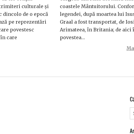
trimiteri culturale și
coastele Mântuitorului. Confo
sc dincolo de o epocă
legendei, după moartea lui Isus
ază pe reprezentări
Graal a fost transportat, de Ios
care povestesc
Arimateea, în Britania; de aici
în care
povestea…
Mai
C
Ar