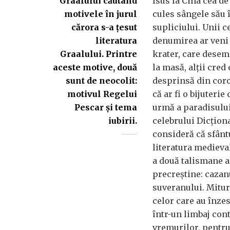
Graalului căutând
Isus la Cina cea de 
motivele în jurul
cules sângele său
cărora s-a țesut
supliciului. Unii c
literatura
denumirea ar veni 
Graalului. Printre
krater, care desem
aceste motive, două
la masă, alții cred 
sunt de neocolit:
desprinsă din coro
motivul Regelui
că ar fi o bijuterie
Pescar și tema
urmă a paradisului
iubirii.
celebrului Dicțion
consideră că sfânt
literatura medieva
a două talismane al
precreștine: cazan
suveranului. Mituri
celor care au înzes
într-un limbaj co
vremurilor, pentru