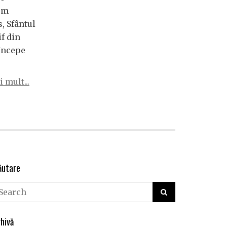
rm
, Sfântul
if din
 începe
 mult...
ăutare
hivă