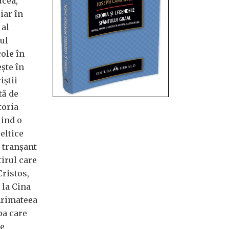
ucea,
iar în
 al
iul
ole în
ște în
iștii
tă de
toria
iind o
eltice
 tranșant
irul care
Cristos,
 la Cina
 Arimateea
pa care
re