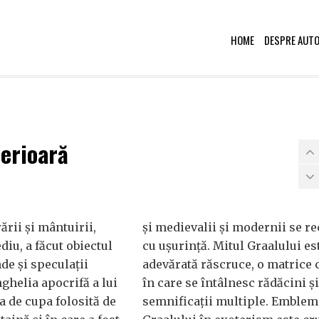
HOME
DESPRE AUT
terioară
ării și mântuirii,
și medievalii și modernii se r
diu, a făcut obiectul
cu ușurință. Mitul Graalului es
e și speculații
adevărată răscruce, o matrice 
ghelia apocrifă a lui
în care se întâlnesc rădăcini și
a de cupa folosită de
semnificații multiple. Emblem