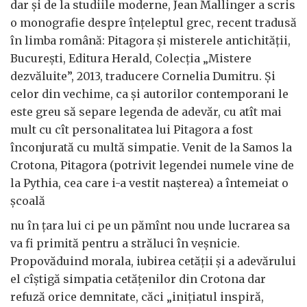
dar şi de la studiile moderne, Jean Mallinger a scris
o monografie despre înţeleptul grec, recent tradusă
în limba română: Pitagora şi misterele antichităţii,
Bucureşti, Editura Herald, Colecţia „Mistere
dezvăluite”, 2013, traducere Cornelia Dumitru. Şi
celor din vechime, ca şi autorilor contemporani le
este greu să separe legenda de adevăr, cu atît mai
mult cu cît personalitatea lui Pitagora a fost
înconjurată cu multă simpatie. Venit de la Samos la
Crotona, Pitagora (potrivit legendei numele vine de
la Pythia, cea care i-a vestit naşterea) a întemeiat o
şcoală
nu în ţara lui ci pe un pămînt nou unde lucrarea sa
va fi primită pentru a străluci în veşnicie.
Propovăduind morala, iubirea cetăţii şi a adevărului
el cîştigă simpatia cetăţenilor din Crotona dar
refuză orice demnitate, căci „iniţiatul inspiră,