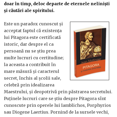
doar în timp, deloc departe de eternele nelinişti
şi căutări ale spiritului.
Este un paradox cunoscut şi
acceptat faptul că existenţa
lui Pitagora este certificată
istoric, dar despre el ca
persoană nu se ştiu prea
multe lucruri cu certitudine;
la aceasta a contribuit în
mare măsură şi caracterul
secret, închis al şcolii sale,
celebră prin idealizarea
Maestrului, şi deopotrivă prin păstrarea secretului.
Puţinele lucruri care se ştiu despre Pitagora sînt
cunoscute prin operele lui Iamblichos, Porphyrios
sau Diogene Laertius. Pornind de la sursele vechi,