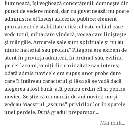
luminează, îşi veghează concetăţenii; domneşte din
punct de vedere moral, dar nu guvernează; nu poate
administra el însuşi afacerile publice; element
permanent de stabilitate etică, el este ochiul care
vede totul, mîna care vindecă, vocea care linişteşte
şi mângâie. Armatele sale sunt spirituale şi nu au
nimic material sau profan.” Pitagora era extrem de
atent în privinţa admiterii în ordinul său, evitînd
pe cei lacomi, veniţi din curiozitate sau interes;
odată admis novicele era supus unor probe dure
care îi întăreau caracterul şi lăsa să se vadă dacă
alegerea a fost bună, atît pentru ordin cît şi pentru
novice. Se ştie că un număr de ani novicii nu-şi
vedeau Maestrul „ascuns” privirilor lor în spatele
unei perdele. După gradul preparator,…
Mai mult...