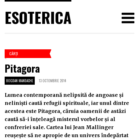
ESOTERICA
CĂRŢI
Pitagora
BOGDAN MANDACHE
13 OCTOMBRIE 2014
Lumea contemporană nelipsită de angoase şi
nelinişti caută refugii spirituale, iar unul dintre
acestea este Pitagora, căruia oamenii de astăzi
caută să-i înţeleagă misterul vorbelor şi al
confreriei sale. Cartea lui Jean Mallinger
reuşeşte să ne apropie de un univers îndepărtat