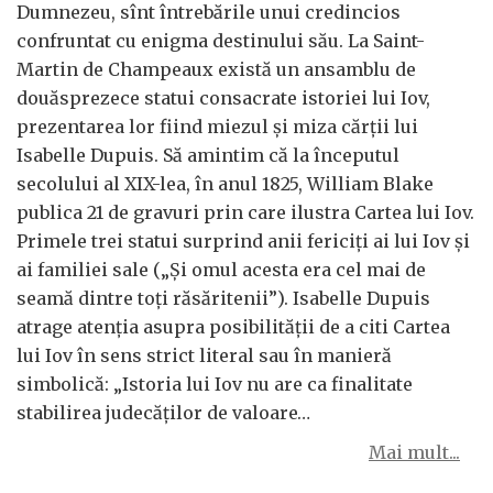
Dumnezeu, sînt întrebările unui credincios
confruntat cu enigma destinului său. La Saint-
Martin de Champeaux există un ansamblu de
douăsprezece statui consacrate istoriei lui Iov,
prezentarea lor fiind miezul și miza cărții lui
Isabelle Dupuis. Să amintim că la începutul
secolului al XIX-lea, în anul 1825, William Blake
publica 21 de gravuri prin care ilustra Cartea lui Iov.
Primele trei statui surprind anii fericiți ai lui Iov și
ai familiei sale („Și omul acesta era cel mai de
seamă dintre toți răsăritenii”). Isabelle Dupuis
atrage atenția asupra posibilității de a citi Cartea
lui Iov în sens strict literal sau în manieră
simbolică: „Istoria lui Iov nu are ca finalitate
stabilirea judecăților de valoare…
Mai mult...