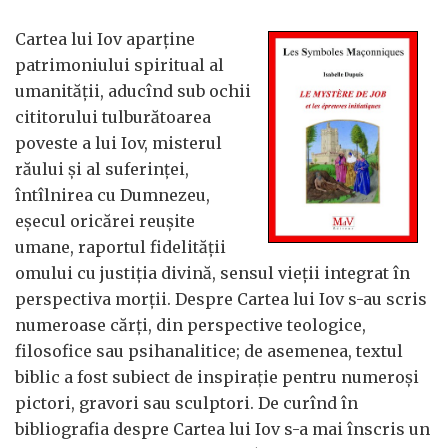
Cartea lui Iov aparține
patrimoniului spiritual al
umanității, aducînd sub ochii
cititorului tulburătoarea
poveste a lui Iov, misterul
răului și al suferinței,
întîlnirea cu Dumnezeu,
eșecul oricărei reușite
umane, raportul fidelității
omului cu justiția divină, sensul vieții integrat în
perspectiva morții. Despre Cartea lui Iov s-au scris
numeroase cărți, din perspective teologice,
filosofice sau psihanalitice; de asemenea, textul
biblic a fost subiect de inspirație pentru numeroși
pictori, gravori sau sculptori. De curînd în
bibliografia despre Cartea lui Iov s-a mai înscris un