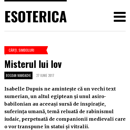
ESOTERICA
CĂRŢI
,
SIMBOLURI
Misterul lui Iov
BOGDAN MANDACHE
27 IUNIE 2017
Isabelle Dupuis ne amintește că un vechi text
sumerian, un altul egiptean și unul asiro-
babilonian au aceeași sursă de inspirație,
suferința umană, temă reluată de rabinismul
iudaic, perpetuată de companionii medievali care
o vor transpune în statui și vitralii.