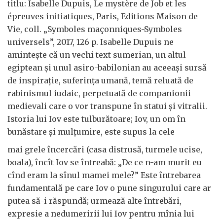
titlu: Isabelle Dupuis, Le mystère de Job et les
épreuves initiatiques, Paris, Editions Maison de
Vie, coll. „Symboles maçonniques-Symboles
universels”, 2017, 126 p. Isabelle Dupuis ne
amintește că un vechi text sumerian, un altul
egiptean și unul asiro-babilonian au aceeași sursă
de inspirație, suferința umană, temă reluată de
rabinismul iudaic, perpetuată de companionii
medievali care o vor transpune în statui și vitralii.
Istoria lui Iov este tulburătoare; Iov, un om în
bunăstare și mulțumire, este supus la cele
mai grele încercări (casa distrusă, turmele ucise,
boala), încît Iov se întreabă: „De ce n-am murit eu
cînd eram la sînul mamei mele?” Este întrebarea
fundamentală pe care Iov o pune singurului care ar
putea să-i răspundă; urmează alte întrebări,
expresie a nedumeririi lui Iov pentru mînia lui