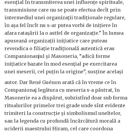
esențial în transmiterea unei influențe spirituale,
transmisiune care nu se poate efectua decît prin
intermediul unei organizații tradiționale regulare,
în așa fel încît nu s-ar putea vorbi de inițiere în
afara ratașării la o astfel de organizație.” În lumea
apuseană organizații inițiatice care puteau
revendica o filiație tradițională autentică erau
Companionanjul și Masoneria, “adică forme
inițiatice bazate în mod esențial pe exercitarea
unei meserii, cel puțin la origine”, susține același
autor. Dar René Guénon arată că în vreme ce în
Companionaj legătura cu meseria s-a păstrat, în
Masonerie ea a dispărut, subzistînd doar sub forma
ritualurilor primelor trei grade unde sînt evidente
trimiteri la construcție și simbolismul uneltelor,
sau la legenda cu profundă încărcătură morală a
uciderii maestrului Hiram, cel care coordona