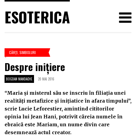
ESOTERICA
CĂRŢI
,
SIMBOLURI
Despre inițiere
BOGDAN MANDACHE
20 MAI 2016
“Maria și misterul său se inscriu în filiația unei
realități metafizice și inițiatice în afara timpului”,
scrie Lucie Leforestier, amintind cititorilor
opinia lui Jean Hani, potrivit căreia numele în
ebraică este Mariam, un nume divin care
desemnează actul creator.