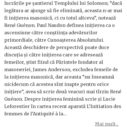
lucrările pe șantierul Templului lui Solomon; “dacă
legătura ar ajunge să fie eliminată, aceasta n-ar mai
fi inițierea masonică, ci cu totul altceva”, notează
René Guénon. Paul Naudon definea inițierea ca o
ascensiune către conștiința adevărurilor
primordiale, către Cunoașterea Absolutului.
Această deschidere de perspectivă poate duce
discuția și către inițierea care se adresează
femeilor, știut fiind că Părintele fondator al
masoneriei, James Anderson, excludea femeile de
la inițierea masonică, dar aceasta “nu înseamnă
nicidecum că acestea sînt inapte pentru orice
inițiere”, avea să scrie două veacuri mai tîrziu René
Guénon. Despre inițierea feminină scrie și Lucie
Leforestier în cartea recent aparută L’Initiation des
femmes de l’Antiquité à la…
Mai mult...