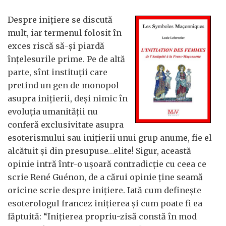
Despre inițiere se discută
mult, iar termenul folosit în
exces riscă să-și piardă
înțelesurile prime. Pe de altă
parte, sînt instituții care
pretind un gen de monopol
asupra inițierii, deși nimic în
evoluția umanității nu
conferă exclusivitate asupra
esoterismului sau inițierii unui grup anume, fie el
alcătuit și din presupuse…elite! Sigur, această
opinie intră într-o ușoară contradicție cu ceea ce
scrie René Guénon, de a cărui opinie ține seamă
oricine scrie despre inițiere. Iată cum definește
esoterologul francez inițierea și cum poate fi ea
făptuită: “Inițierea propriu-zisă constă în mod