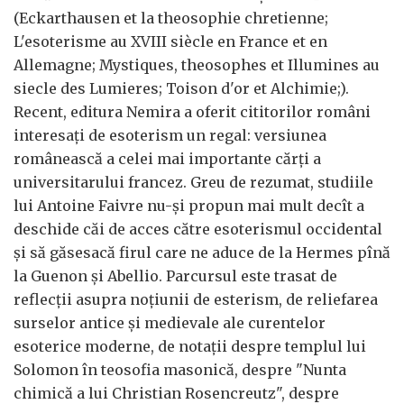
(Eckarthausen et la theosophie chretienne;
L'esoterisme au XVIII siècle en France et en
Allemagne; Mystiques, theosophes et Illumines au
siecle des Lumieres; Toison d'or et Alchimie;).
Recent, editura Nemira a oferit cititorilor români
interesaţi de esoterism un regal: versiunea
românească a celei mai importante cărţi a
universitarului francez. Greu de rezumat, studiile
lui Antoine Faivre nu-şi propun mai mult decît a
deschide căi de acces către esoterismul occidental
şi să găsesacă firul care ne aduce de la Hermes pînă
la Guenon şi Abellio. Parcursul este trasat de
reflecţii asupra noţiunii de esterism, de reliefarea
surselor antice şi medievale ale curentelor
esoterice moderne, de notaţii despre templul lui
Solomon în teosofia masonică, despre "Nunta
chimică a lui Christian Rosencreutz", despre