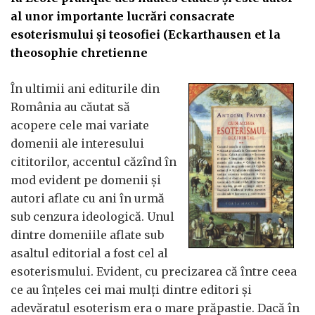
al unor importante lucrări consacrate
esoterismului şi teosofiei (Eckarthausen et la
theosophie chretienne
În ultimii ani editurile din
România au căutat să
acopere cele mai variate
domenii ale interesului
cititorilor, accentul căzînd în
mod evident pe domenii şi
autori aflate cu ani în urmă
sub cenzura ideologică. Unul
dintre domeniile aflate sub
asaltul editorial a fost cel al
esoterismului. Evident, cu precizarea că între ceea
ce au înţeles cei mai mulţi dintre editori şi
adevăratul esoterism era o mare prăpastie. Dacă în