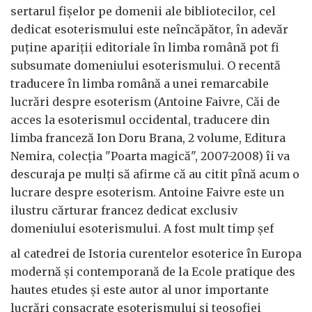
sertarul fişelor pe domenii ale bibliotecilor, cel
dedicat esoterismului este neîncăpător, în adevăr
puţine apariţii editoriale în limba română pot fi
subsumate domeniului esoterismului. O recentă
traducere în limba română a unei remarcabile
lucrări despre esoterism (Antoine Faivre, Căi de
acces la esoterismul occidental, traducere din
limba franceză Ion Doru Brana, 2 volume, Editura
Nemira, colecţia "Poarta magică", 2007-2008) îi va
descuraja pe mulţi să afirme că au citit pînă acum o
lucrare despre esoterism. Antoine Faivre este un
ilustru cărturar francez dedicat exclusiv
domeniului esoterismului. A fost mult timp şef
al catedrei de Istoria curentelor esoterice în Europa
modernă şi contemporană de la Ecole pratique des
hautes etudes şi este autor al unor importante
lucrări consacrate esoterismului şi teosofiei