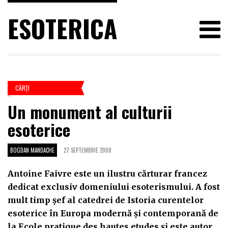
ESOTERICA
CĂRŢI
Un monument al culturii
esoterice
BOGDAN MANDACHE
27 SEPTEMBRIE 2008
Antoine Faivre este un ilustru cărturar francez
dedicat exclusiv domeniului esoterismului. A fost
mult timp şef al catedrei de Istoria curentelor
esoterice în Europa modernă şi contemporană de
la Ecole pratique des hautes etudes şi este autor