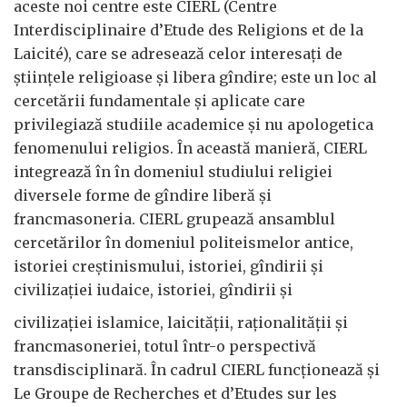
aceste noi centre este CIERL (Centre
Interdisciplinaire d’Etude des Religions et de la
Laicité), care se adresează celor interesaţi de
ştiinţele religioase şi libera gîndire; este un loc al
cercetării fundamentale şi aplicate care
privilegiază studiile academice şi nu apologetica
fenomenului religios. În această manieră, CIERL
integrează în în domeniul studiului religiei
diversele forme de gîndire liberă şi
francmasoneria. CIERL grupează ansamblul
cercetărilor în domeniul politeismelor antice,
istoriei creştinismului, istoriei, gîndirii şi
civilizaţiei iudaice, istoriei, gîndirii şi
civilizaţiei islamice, laicităţii, raţionalităţii şi
francmasoneriei, totul într-o perspectivă
transdisciplinară. În cadrul CIERL funcţionează şi
Le Groupe de Recherches et d’Etudes sur les