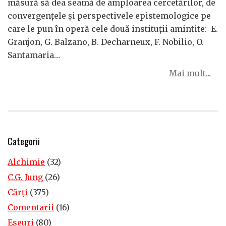
măsură să dea seamă de amploarea cercetărilor, de
convergenţele şi perspectivele epistemologice pe
care le pun în operă cele două instituţii amintite: E.
Granjon, G. Balzano, B. Decharneux, F. Nobilio, O.
Santamaria…
Mai mult...
Categorii
Alchimie
(32)
C.G. Jung
(26)
Cărţi
(375)
Comentarii
(16)
Eseuri
(80)