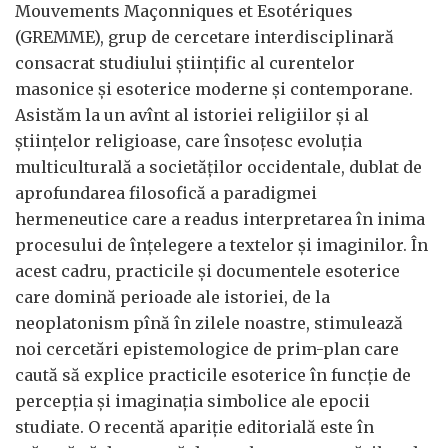
Mouvements Maçonniques et Esotériques
(GREMME), grup de cercetare interdisciplinară
consacrat studiului ştiinţific al curentelor
masonice şi esoterice moderne şi contemporane.
Asistăm la un avînt al istoriei religiilor şi al
ştiinţelor religioase, care însoţesc evoluţia
multiculturală a societăţilor occidentale, dublat de
aprofundarea filosofică a paradigmei
hermeneutice care a readus interpretarea în inima
procesului de înţelegere a textelor şi imaginilor. În
acest cadru, practicile şi documentele esoterice
care domină perioade ale istoriei, de la
neoplatonism pînă în zilele noastre, stimulează
noi cercetări epistemologice de prim-plan care
caută să explice practicile esoterice în funcţie de
percepţia şi imaginaţia simbolice ale epocii
studiate. O recentă apariţie editorială este în