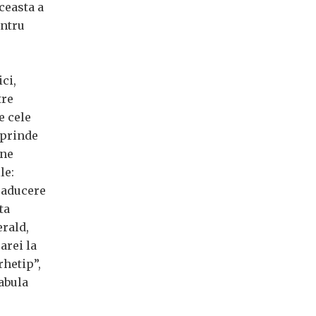
ceasta a
entru
ci,
tre
e cele
rprinde
ine
le:
raducere
ta
erald,
oarei la
rhetip”,
abula