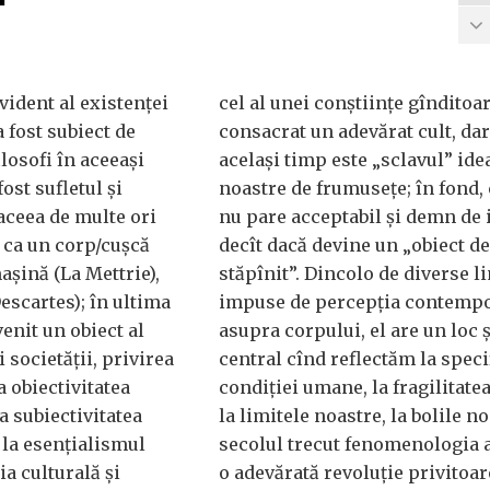
evident al existenței
cel al unei conștiințe gînditoare
 fost subiect de
consacrat un adevărat cult, dar
losofi în aceeași
același timp este „sclavul” ide
ost sufletul și
noastre de frumusețe; în fond,
aceea de multe ori
nu pare acceptabil și demn de 
t ca un corp/cușcă
decît dacă devine un „obiect de
așină (La Mettrie),
stăpînit”. Dincolo de diverse l
escartes); în ultima
impuse de percepția contemp
enit un obiect al
asupra corpului, el are un loc ș
i societății, privirea
central cînd reflectăm la speci
 obiectivitatea
condiției umane, la fragilitate
a subiectivitatea
la limitele noastre, la bolile no
 la esențialismul
secolul trecut fenomenologia 
ia culturală și
o adevărată revoluție privitoar