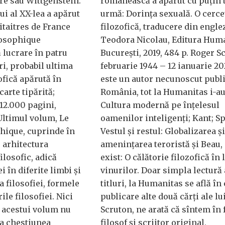
tre sau Wittgenstein.
românească a apărut cu puțin 
lui al XX-lea a apărut
urmă: Dorința sexuală. O cerce
itaitres de France
filozofică, traducere din engle
losophique
Teodora Nicolau, Editura Huma
 lucrare în patru
București, 2019, 484 p. Roger S
i, probabil ultima
februarie 1944 – 12 ianuarie 20
ofică apărută în
este un autor necunoscut publi
carte tipărită;
România, tot la Humanitas i-a
 12.000 pagini,
Cultura modernă pe înțelesul
Ultimul volum, Le
oamenilor inteligenți; Kant; S
hique, cuprinde în
Vestul și restul: Globalizarea și
e arhitectura
amenințarea teroristă și Beau,
ilosofic, adică
exist: O călătorie filozofică în
i în diferite limbi și
vinurilor. Doar simpla lectură 
a filosofiei, formele
titluri, la Humanitas se află în
ile filosofiei. Nici
publicare alte două cărți ale lu
e acestui volum nu
Scruton, ne arată că sîntem în 
la chestiunea
filosof și scriitor original,