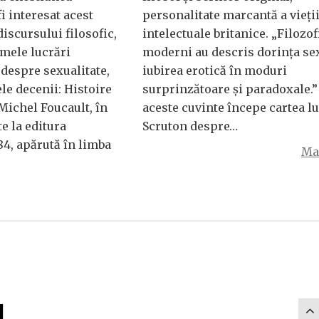
fi interesat acest
personalitate marcantă a vieți
discursului filosofic,
intelectuale britanice. „Filozof
imele lucrări
moderni au descris dorința sex
t despre sexualitate,
iubirea erotică în moduri
le decenii: Histoire
surprinzătoare și paradoxale.”
 Michel Foucault, în
aceste cuvinte începe cartea l
e la editura
Scruton despre…
84, apărută în limba
Mai
l