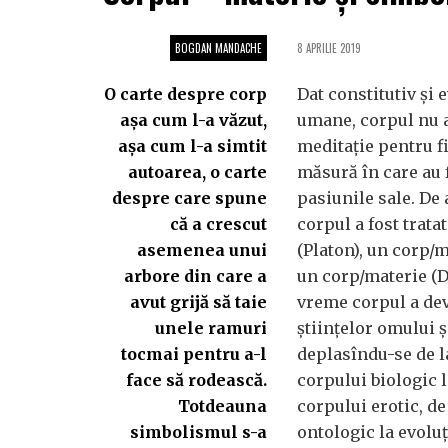
BOGDAN MANDACHE
8 APRILIE 2019
O carte despre corp
Dat constitutiv și 
așa cum l-a văzut,
umane, corpul nu a
așa cum l-a simtit
meditație pentru fi
autoarea, o carte
măsură în care au f
despre care spune
pasiunile sale. De 
că a crescut
corpul a fost trata
asemenea unui
(Platon), un corp/m
arbore din care a
un corp/materie (D
avut grijă să taie
vreme corpul a dev
unele ramuri
științelor omului ș
tocmai pentru a-l
deplasîndu-se de la
face să rodească.
corpului biologic l
Totdeauna
corpului erotic, de
simbolismul s-a
ontologic la evoluț