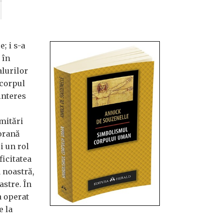
; i s-a
 în
alurilor
 corpul
interes
imitări
orană
i un rol
ficitatea
a noastră,
astre. În
a operat
e la