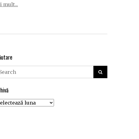
 mult...
ăutare
hivă