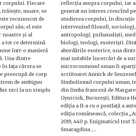
r corpului. Fiecare
reflecția asupra corpului, iar a
, trăiește, moare, se
generat un interes crescînd p
 este recunoscut de
studierea corpului, în discuție
corpul său; el este
intervenind filosofi, sociologi,
 noastre și al
antropologi, psihanaliști, medi
 a tot ce determină
biologi, teologi, esoteriști. Din
lume într-o manieră
abordările esoterice, una dintr
ă. Una dintre
mai notabile încercări de a su
în fața cărora se
microcosmosul uman îi aparț
 se preocupă de corp
scriitoarei Annick de Souzenel
extrem de ambiguu
Simbolismul corpului uman, t
dus nici la un simplu
din limba franceză de Margare
Gyurcsik, București, Editura H
ediția a II-a cu o postfață a aut
ediția românească, colecția „A
2019, 440 p. Enigmaticul text T
Smaragdina ,…