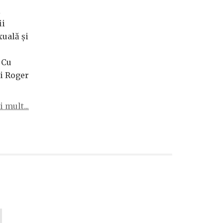
i
ii
uală și
 Cu
ui Roger
 mult...