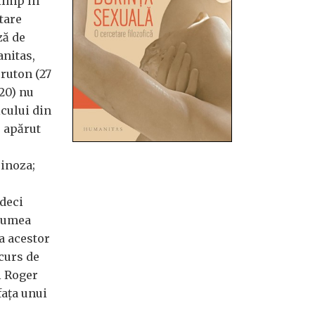
timp în
tare
ză de
nitas,
cruton (27
20) nu
cului din
u apărut
pinoza;
 deci
 lumea
a acestor
 curs de
i Roger
fața unui