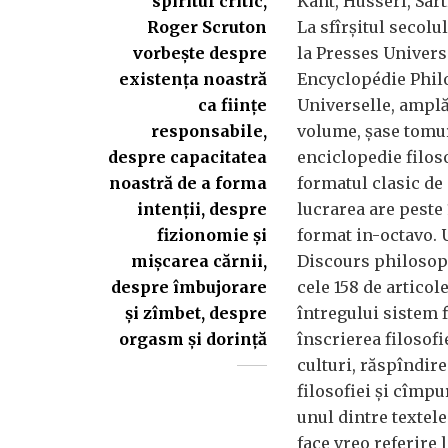
spiritul critic,
Kant, Husserl, Sar
Roger Scruton
La sfîrșitul secolu
vorbește despre
la Presses Univers
existența noastră
Encyclopédie Phi
ca ființe
Universelle, amplă
responsabile,
volume, șase tomur
despre capacitatea
enciclopedie filos
noastră de a forma
formatul clasic de 
intenții, despre
lucrarea are peste
fizionomie și
format in-octavo. 
mișcarea cărnii,
Discours philosop
despre îmbujorare
cele 158 de articol
și zîmbet, despre
întregului sistem f
orgasm și dorință
înscrierea filosofie
culturi, răspîndire
filosofiei și cîmpur
unul dintre textel
face vreo referire 