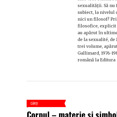
sexualității. Să nu 
subiect, la nivelul 
nici un filosof? Pr
filosofice, explici
au apărut în ultime
de la sexualité, de
trei volume, apărut
Gallimard, 1976-19
română la Editura
CĂRŢI
Corpul – materie și simbo