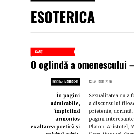
ESOTERICA
CĂRŢI
O oglindă a omenescului –
BOGDAN MANDACHE
13 IANUARIE 2020
În pagini
Sexualitatea nu a f
admirabile,
a discursului filos
împletind
prietenie, dorință,
armonios
pagini interesante 
exaltarea poetică și
Platon, Aristotel, 