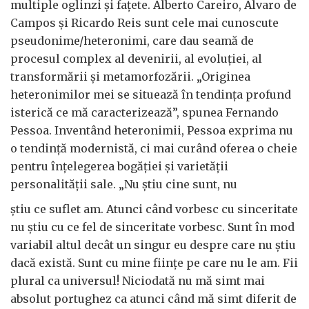
multiple oglinzi și fațete. Alberto Careiro, Alvaro de
Campos și Ricardo Reis sunt cele mai cunoscute
pseudonime/heteronimi, care dau seamă de
procesul complex al devenirii, al evoluției, al
transformării și metamorfozării. „Originea
heteronimilor mei se situează în tendința profund
isterică ce mă caracterizează”, spunea Fernando
Pessoa. Inventând heteronimii, Pessoa exprima nu
o tendință modernistă, ci mai curând oferea o cheie
pentru înțelegerea bogăției și varietății
personalității sale. „Nu știu cine sunt, nu
știu ce suflet am. Atunci când vorbesc cu sinceritate
nu știu cu ce fel de sinceritate vorbesc. Sunt în mod
variabil altul decât un singur eu despre care nu știu
dacă există. Sunt cu mine ființe pe care nu le am. Fii
plural ca universul! Niciodată nu mă simt mai
absolut portughez ca atunci când mă simt diferit de