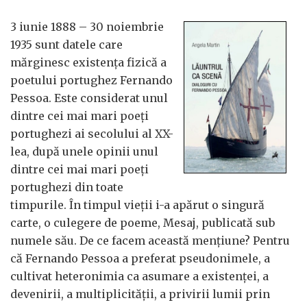
3 iunie 1888 – 30 noiembrie
1935 sunt datele care
mărginesc existența fizică a
poetului portughez Fernando
Pessoa. Este considerat unul
dintre cei mai mari poeți
portughezi ai secolului al XX-
lea, după unele opinii unul
dintre cei mai mari poeți
portughezi din toate
timpurile. În timpul vieții i-a apărut o singură
carte, o culegere de poeme, Mesaj, publicată sub
numele său. De ce facem această mențiune? Pentru
că Fernando Pessoa a preferat pseudonimele, a
cultivat heteronimia ca asumare a existenței, a
devenirii, a multiplicității, a privirii lumii prin