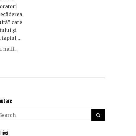
 oratori
decăderea
uită” care
tului și
n faptul…
 mult...
ăutare
hivă