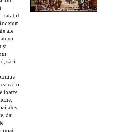
zeului
i
 tratatul
 început
le ale
câteva
 și
vom
l, să-i
stumius
ea că în
e foarte
ciune,
mai ales
e, dar
de
 numai