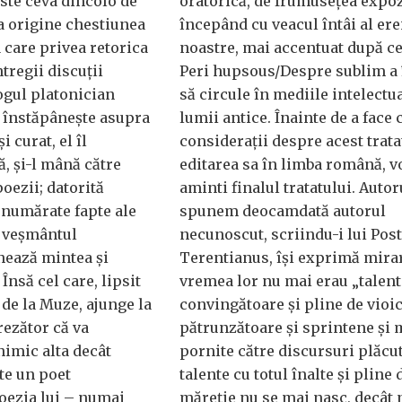
ste ceva dincolo de
oratorică, de frumusețea expo
a origine chestiunea
începând cu veacul întâi al ere
 care privea retorica
noastre, mai accentuat după ce
ntregii discuții
Peri hupsous/Despre sublim a
ogul platonician
să circule în mediile intelectua
 înstăpânește asupra
lumii antice. Înainte de a face 
i curat, el îl
considerații despre acest tratat
ă, și-l mână către
editarea sa în limba română, 
poezii; datorită
aminti finalul tratatului. Autoru
enumărate fapte ale
spunem deocamdată autorul
ă veșmântul
necunoscut, scriindu-i lui Po
nează mintea și
Terentianus, își exprimă mirar
Însă cel care, lipsit
vremea lor nu mai erau „talent
 de la Muze, ajunge la
convingătoare și pline de vioi
rezător că va
pătrunzătoare și sprintene și 
nimic alta decât
pornite către discursuri plăcut
te un poet
talente cu totul înalte și pline 
poezia lui – numai
măreție nu se mai nasc, decât