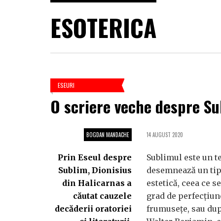
ESOTERICA
ESEURI
O scriere veche despre S
BOGDAN MANDACHE
14 AUGUST 2020
Prin Eseul despre
Sublimul este un 
Sublim, Dionisius
desemnează un tip
din Halicarnas a
estetică, ceea ce se
căutat cauzele
grad de perfecțiun
decăderii oratoriei
frumusețe, sau du