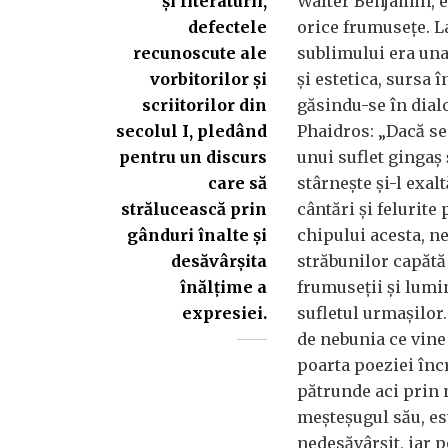
și literaturii,
Walter Benjamin, e
defectele
orice frumusețe. L
recunoscute ale
sublimului era una
vorbitorilor și
și estetica, sursa î
scriitorilor din
găsindu-se în dial
secolul I, pledând
Phaidros: „Dacă se
pentru un discurs
unui suflet gingaș ș
care să
stârnește și-l exalt
strălucească prin
cântări și felurite 
gânduri înalte și
chipului acesta, n
desăvârșita
străbunilor capăt
înălțime a
frumuseții și lumi
expresiei.
sufletul urmașilor. 
de nebunia ce vine
poarta poeziei înc
pătrunde aci prin 
meșteșugul său, es
nedesăvârșit, iar 