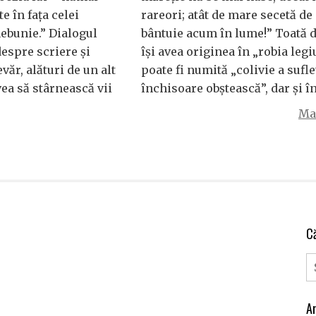
e în fața celei
rareori; atât de mare secetă de
nebunie.” Dialogul
bântuie acum în lume!” Toată 
despre scriere și
își avea originea în „robia legi
văr, alături de un alt
poate fi numită „colivie a sufle
vea să stârnească vii
închisoare obștească”, dar și î
Mai
C
Ar