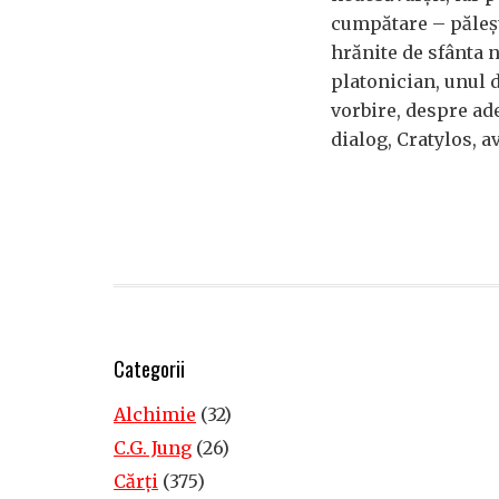
cumpătare – păleșt
hrănite de sfânta 
platonician, unul 
vorbire, despre ade
dialog, Cratylos, a
Categorii
Alchimie
(32)
C.G. Jung
(26)
Cărţi
(375)