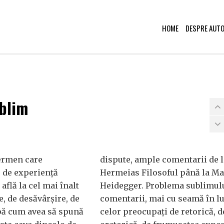
HOME
DESPRE AUT
ublim
termen care
dispute, ample comentarii de l
 de experiență
Hermeias Filosoful până la Ma
 află la cel mai înalt
Heidegger. Problema sublimulu
e, de desăvârșire, de
comentarii, mai cu seamă în 
pă cum avea să spună
celor preocupați de retorică, d