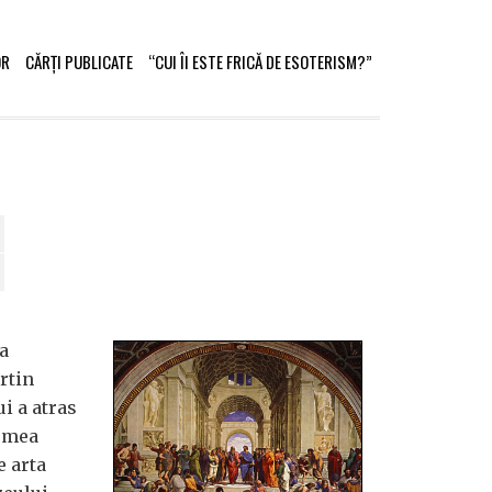
OR
CĂRȚI PUBLICATE
“CUI ÎI ESTE FRICĂ DE ESOTERISM?”
a
rtin
i a atras
lumea
e arta