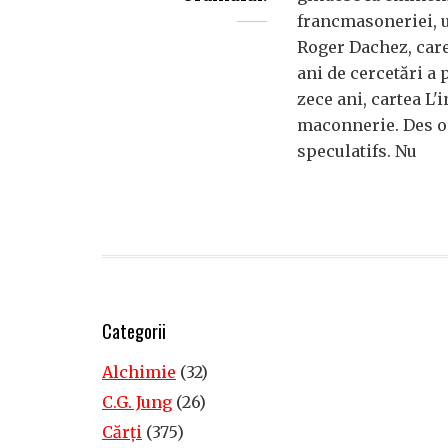
francmasoneriei, u
Roger Dachez, care
ani de cercetări a 
zece ani, cartea L'
maconnerie. Des o
speculatifs. Nu
Categorii
Alchimie
(32)
C.G. Jung
(26)
Cărţi
(375)