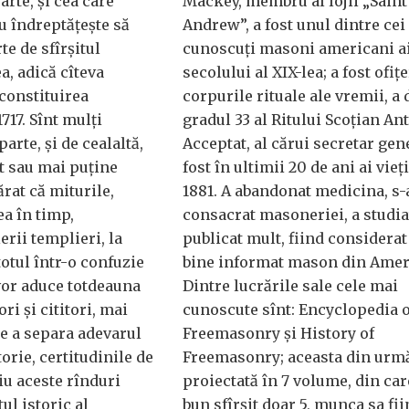
arte, și cea care
Mackey, membru al lojii „Saint
u îndreptățește să
Andrew”, a fost unul dintre cei
e de sfîrșitul
cunoscuți masoni americani a
ea, adică cîteva
secolului al XIX-lea; a fost ofițe
 constituirea
corpurile rituale ale vremii, a 
717. Sînt mulți
gradul 33 al Ritului Scoțian Ant
parte, și de cealaltă,
Acceptat, al cărui secretar gene
t sau mai puține
fost în ultimii 20 de ani ai vieți
rat că miturile,
1881. A abandonat medicina, s-
ea în timp,
consacrat masoneriei, a studiat
erii templieri, la
publicat mult, fiind considerat
totul într-o confuzie
bine informat mason din Ameri
 vor aduce totdeauna
Dintre lucrările sale cele mai
ri și cititori, mai
cunoscute sînt: Encyclopedia o
e a separa adevarul
Freemasonry și History of
torie, certitudinile de
Freemasonry; aceasta din urmă
iu aceste rînduri
proiectată în 7 volume, din car
ul istoric al
bun sfîrșit doar 5, munca sa fi