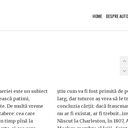
HOME
DESPRE AUT
eriei este un subiect
știu cum va fi fost primită de p
ească patimi,
larg, dar tuturor aș vrea să le 
te. De multă vreme
concluzia cărții: dacă francm
tabere: cea care
nu ar fi existat, ar fi trebuit...i
în timp pînă la
Născut la Charleston, în 1807, A