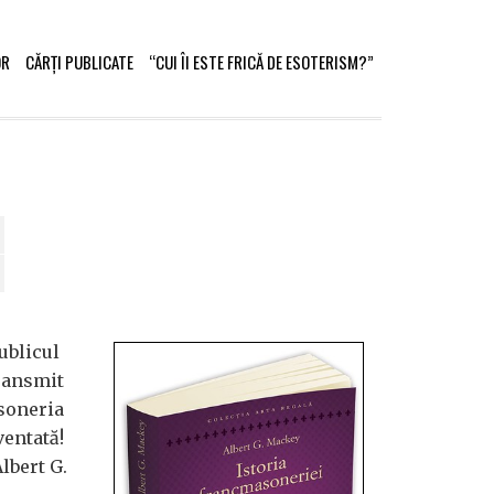
OR
CĂRȚI PUBLICATE
“CUI ÎI ESTE FRICĂ DE ESOTERISM?”
ublicul
transmit
asoneria
nventată!
lbert G.