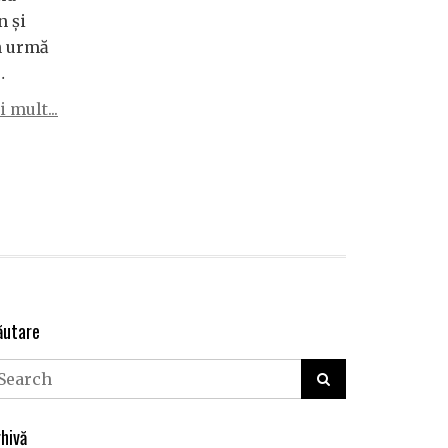
n și
n urmă
…
 mult...
ăutare
hivă