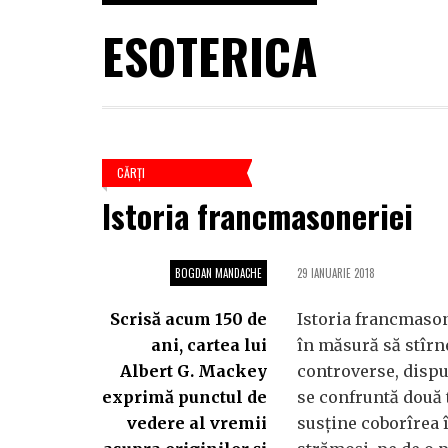
ESOTERICA
CĂRŢI
Istoria francmasoneriei
BOGDAN MANDACHE
29 IANUARIE 2018
Scrisă acum 150 de
Istoria francmason
ani, cartea lui
în măsură să stîrn
Albert G. Mackey
controverse, dispu
exprimă punctul de
se confruntă două 
vedere al vremii
susține coborîrea 