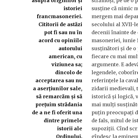
asupra originilor și
strămoși, pe de o p
istoriei
susține că nimic n
francmasoneriei.
mergem mai depart
Cititorii de astăzi
secolului al XVII-l
pot fi sau nu în
decenii înainte de
acord cu opiniile
masoneriei, iunie 1
autorului
susținători și de o 
american, cu
fiecare cu mai mul
viziunea sa;
argumente. E adevă
dincolo de
legendele, coborîr
acceptarea sau nu
referințele la caval
a aserțiunilor sale,
zidarii medievali, 
să remarcăm și să
istorică și logică,
prețuim strădania
mai mulți susținăto
de a ne fi oferit una
puțin preocupați d
dintre primele
de fals, mitul de is
istorii ale
supoziții. Cînd scr
Ordinului.
gîndesc la eminent