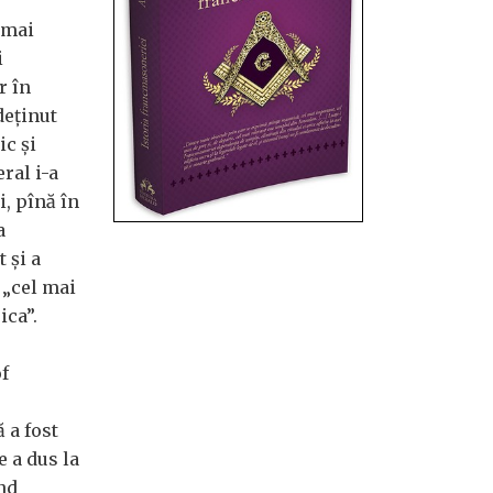
 mai
i
r în
deținut
ic și
ral i-a
i, pînă în
a
 și a
 „cel mai
ca”.
f
 a fost
e a dus la
ind