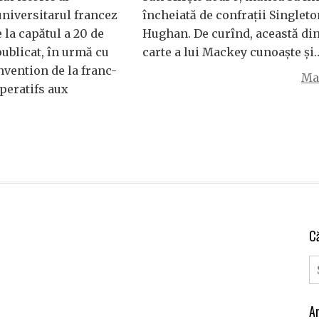
niversitarul francez
încheiată de confrații Singleto
 la capătul a 20 de
Hughan. De curînd, această di
publicat, în urmă cu
carte a lui Mackey cunoaște și
invention de la franc-
Mai
peratifs aux
C
Ar