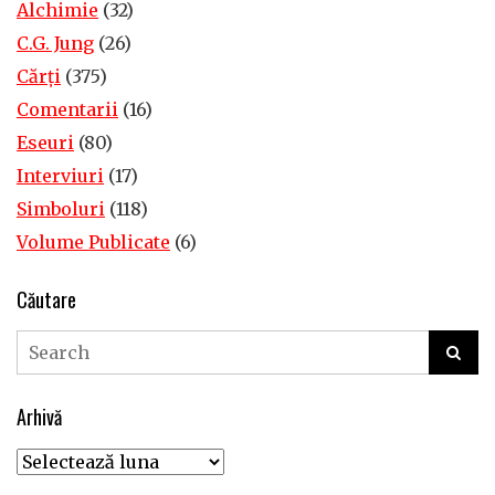
Alchimie
(32)
C.G. Jung
(26)
Cărţi
(375)
Comentarii
(16)
Eseuri
(80)
Interviuri
(17)
Simboluri
(118)
Volume Publicate
(6)
Căutare
Arhivă