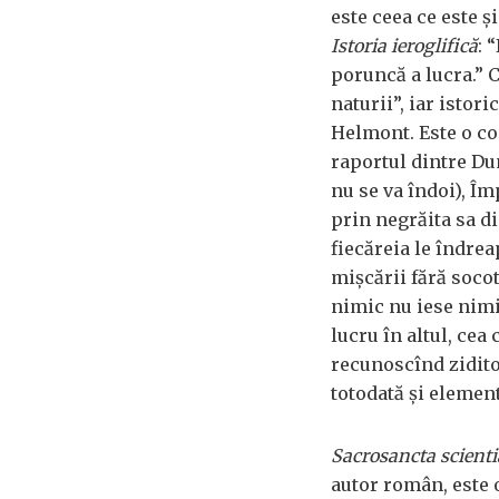
este ceea ce este ș
Istoria ieroglifică
: 
poruncă a lucra.” 
naturii”, iar istori
Helmont. Este o co
raportul dintre D
nu se va îndoi), Îm
prin negrăita sa di
fiecăreia le îndrea
mișcării fără soco
nimic nu iese nimi
lucru în altul, cea
recunoscînd zidito
totodată și element
Sacrosancta scienti
autor român, este 