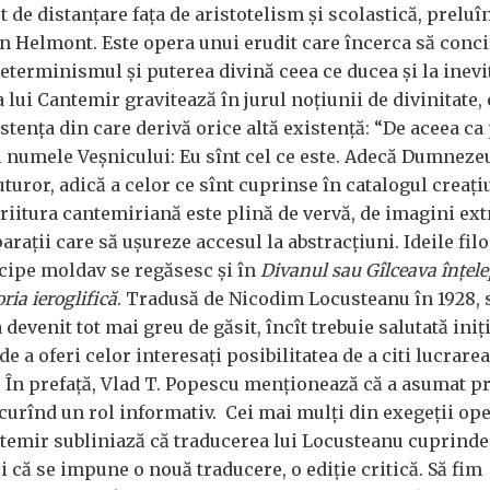
rt de distanțare fața de aristotelism și scolastică, preluî
van Helmont. Este opera unui erudit care încerca să conci
 determinismul și puterea divină ceea ce ducea și la inevi
a lui Cantemir gravitează în jurul noțiunii de divinitate,
stența din care derivă orice altă existență: “De aceea ca
i numele Veșnicului: Eu sînt cel ce este. Adecă Dumneze
tuturor, adică a celor ce sînt cuprinse în catalogul creațiu
criitura cantemiriană este plină de vervă, de imagini ex
rații care să ușureze accesul la abstracțiuni. Ideile fil
ncipe moldav se regăsesc și în
Divanul sau Gîlceava înțele
oria ieroglifică
. Tradusă de Nicodim Locusteanu în 1928, s
a devenit tot mai greu de găsit, încît trebuie salutată iniț
e a oferi celor interesați posibilitatea de a citi lucrarea
 În prefață, Vlad T. Popescu menționează că a asumat p
 curînd un rol informativ. Cei mai mulți din exegeții op
antemir subliniază că traducerea lui Locusteanu cuprinde
 că se impune o nouă traducere, o ediție critică. Să fim