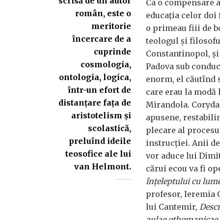
scrisă de un autor
Ca o compensare a 
român, este o
educația celor doi 
meritorie
o primeau fiii de bo
încercare de a
teologul și filoso
cuprinde
Constantinopol, și 
cosmologia,
Padova sub conduce
ontologia, logica,
enorm, el căutînd s
într-un efort de
care erau la modă l
distanțare fața de
Mirandola. Corydal
aristotelism și
apusene, restabili
scolastică,
plecare al procesu
preluînd ideile
instrucției. Anii d
teosofice ale lui
vor aduce lui Dimi
van Helmont.
cărui ecou va fi o
înțeleptului cu lum
profesor, Ieremia 
lui Cantemir,
Descr
aulae othomanicae