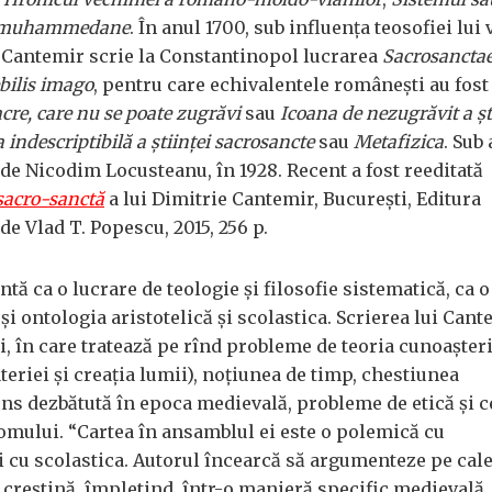
ei muhammedane
. În anul 1700, sub influența teosofiei lui
 Cantemir scrie la Constantinopol lucrarea
Sacrosancta
bilis imago
, pentru care echivalentele românești au fost
acre, care nu se poate zugrăvi
sau
Icoana de nezugrăvit a șt
indescriptibilă a științei sacrosancte
sau
Metafizica
. Sub
ă de Nicodim Locusteanu, în 1928. Recent a fost reeditată
 sacro-sanctă
a lui Dimitrie Cantemir, București, Editura
de Vlad T. Popescu, 2015, 256 p.
ntă ca o lucrare de teologie și filosofie sistematică, ca o
și ontologia aristotelică și scolastica. Scrierea lui Cant
, în care tratează pe rînd probleme de teoria cunoașteri
teriei și creația lumii), noțiunea de timp, chestiunea
tens dezbătută în epoca medievală, probleme de etică și c
 omului. “Cartea în ansamblul ei este o polemică cu
i cu scolastica. Autorul încearcă să argumenteze pe cal
 creștină, împletind, într-o manieră specific medievală,