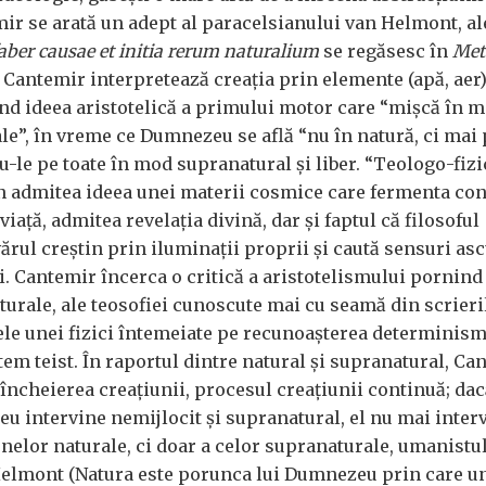
mir se arată un adept al paracelsianului van Helmont, al
aber causae et initia rerum naturalium
se regăsesc în
Met
 Cantemir interpretează creația prin elemente (apă, aer)
nd ideea aristotelică a primului motor care “mișcă în 
ale”, în vreme ce Dumnezeu se află “nu în natură, ci mai
u-le pe toate în mod supranatural și liber. “Teologo-fizi
 admitea ideea unei materii cosmice care fermenta con
viață, admitea revelația divină, dar și faptul că filosoful
rul creștin prin iluminații proprii și caută sensuri as
i. Cantemir încerca o critică a aristotelismului pornind 
aturale, ale teosofiei cunoscute mai cu seamă din scrieri
ele unei fizici întemeiate pe recunoașterea determinis
tem teist. În raportul dintre natural și supranatural, Ca
încheierea creațiunii, procesul creațiunii continuă; dac
u intervine nemijlocit și supranatural, el nu mai inter
elor naturale, ci doar a celor supranaturale, umanist
Helmont (Natura este porunca lui Dumnezeu prin care u