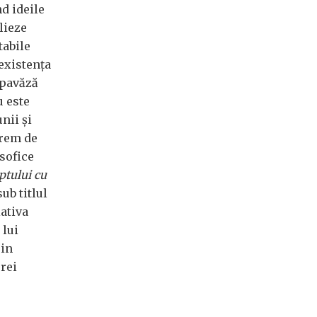
nd ideile
lieze
tabile
 existența
 pavăză
u este
nii și
trem de
osofice
ptului cu
ub titlul
iativa
 lui
rin
erei