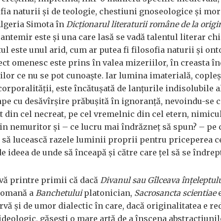
fia naturii și de teologie, chestiuni gnoseologice și mor
Algeria Simota în
Dicționarul literaturii române de la origi
Cantemir este și una care lasă se vadă talentul literar chi
ul este unul arid, cum ar putea fi filosofia naturii și ont
ect omenesc este prins în valea mizeriilor, în creasta în
ilor ce nu se pot cunoaște. Iar lumina imaterială, copleș
orporalității, este încătușată de lanțurile indisolubile a
ape cu desăvîrșire prăbușită în ignoranță, nevoindu-se c
t din cel necreat, pe cel vremelnic din cel etern, nimicu
din nemuritor și – ce lucru mai îndrăzneț să spun? – pe 
că să lucească razele luminii proprii pentru priceperea c
 ideea de unde să înceapă și către care țel să se îndrept
vă printre primii că dacă
Divanul sau Gîlceava înțeleptul
tomană a
Banchetului
platonician,
Sacrosancta scientiae
e
rvă și de umor dialectic în care, dacă originalitatea e r
deologic, găsești o mare artă de a înscena abstracțiunile