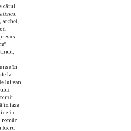
e cărui
afizica
.
, archei,
mod
 presus
ca”
tinuu,
cunse în
de la
le lui van
mului
ntemir
ă în faza
vine în
ul român
n lucru