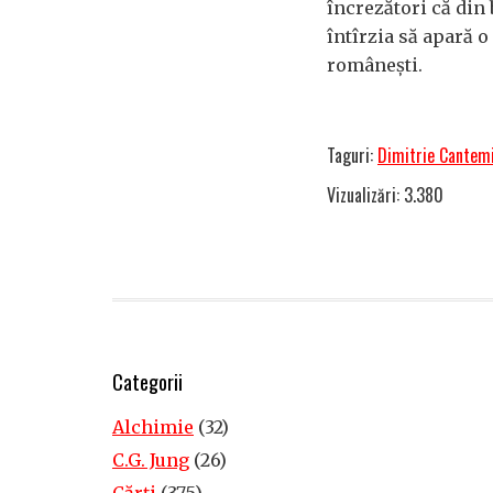
încrezători că din 
întîrzia să apară o
românești.
Taguri:
Dimitrie Cantem
Vizualizări: 3.380
Categorii
Alchimie
(32)
C.G. Jung
(26)