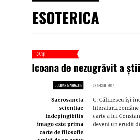
ESOTERICA
CĂRŢI
Icoana de nezugrăvit a știi
BOGDAN MANDACHE
22 APRILIE 2017
Sacrosancta
G. Călinescu își în
scientiae
literaturii române 
indepingibilis
carte a lui Consta
imago este prima
deveni un erudit d
carte de filosofie