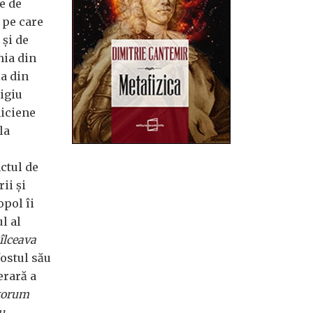
e de
e pe care
 și de
mia din
la din
igiu
niciene
la
ctul de
ii și
opol îi
l al
îlceava
fostul său
erară a
torum
u