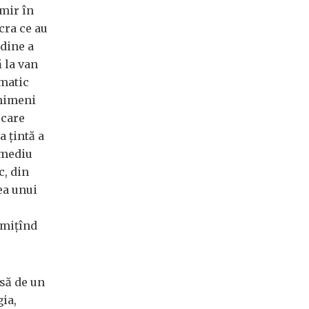
emir în
ucra ce au
dine a
ă la van
ematic
 nimeni
 care
a țintă a
t mediu
c, din
ea unui
dmițînd
isă de un
ia,