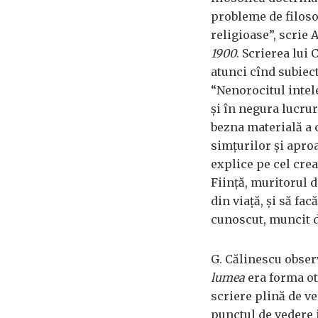
probleme de filoso
religioase”, scrie 
1900
. Scrierea lui 
atunci cînd subiect
“Nenorocitul intel
și în negura lucrur
bezna materială a c
simțurilor și apro
explice pe cel crea
Ființă, muritorul 
din viață, și să fa
cunoscut, muncit de
G. Călinescu obser
lumea
era forma o
scriere plină de ve
punctul de vedere i