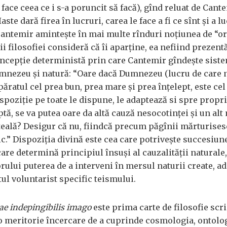
i face ceea ce i s-a poruncit să facă), gînd reluat de Cant
“Iaste dară firea în lucruri, carea le face a fi ce sînt și a l
Cantemir amintește în mai multe rînduri noțiunea de “or
cii filosofiei consideră că îi aparține, ea nefiind prezent
ncepție deterministă prin care Cantemir gîndește sist
umnezeu și natură: “Oare dacă Dumnezeu (lucru de care
păratul cel prea bun, prea mare și prea înțelept, este cel
spoziție pe toate le dispune, le adaptează si spre propri
ptă, se va putea oare da altă cauză nesocotinței și un al
teală? Desigur că nu, fiindcă precum păgînii mărturises
c.” Dispoziția divină este cea care potrivește succesiun
 care determină principiul însuși al cauzalității naturale,
rului puterea de a interveni în mersul naturii create, a
ul voluntarist specific teismului.
ae indepingibilis imago
este prima carte de filosofie scr
o meritorie încercare de a cuprinde cosmologia, ontolog