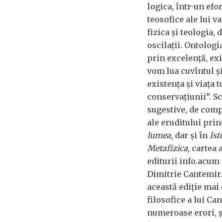
logica, într-un efo
teosofice ale lui 
fizica și teologia,
oscilații. Ontologi
prin excelență, exi
vom lua cuvîntul ș
existența și viața 
conservațiunii”. S
sugestive, de compa
ale eruditului pri
lumea
, dar și în
Ist
Metafizica
, cartea 
editurii info.acum d
Dimitrie Cantemir.
această ediție mai
filosofice a lui C
numeroase erori, și