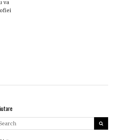
u va
ofiei
ăutare