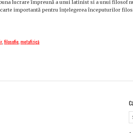
buna lucrare împreună a unui latinist si a unui filosof n
 carte importantă pentru înțelegerea începuturilor filos
ir
,
filosofie
,
metafizică
C