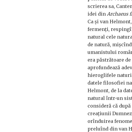
scrierea sa, Cante
idei din
Archaeus f
Ca și van Helmont,
fermenți, respingî
natural cele natur
de natură, mișcînd
umanistului român
era păstrătoare de 
aprofundează adevă
hieroglifele naturi
datele filosofiei n
Helmont, de la dat
natural într-un sis
consideră că după 
creațiunii Dumneze
orînduirea fenomen
preluînd din van 