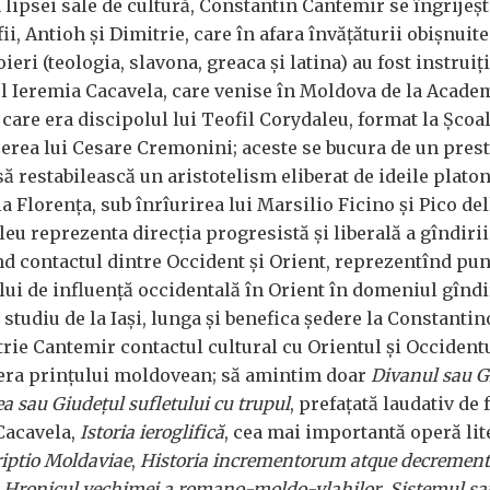
lipsei sale de cultură, Constantin Cantemir se îngrijeșt
fii, Antioh și Dimitrie, care în afara învățăturii obișnuit
ieri (teologia, slavona, greaca și latina) au fost instruiți
ful Ieremia Cacavela, care venise în Moldova de la Acade
care era discipolul lui Teofil Corydaleu, format la Școa
rea lui Cesare Cremonini; aceste se bucura de un prest
ă restabilească un aristotelism eliberat de ideile plato
a Florența, sub înrîurirea lui Marsilio Ficino și Pico del
eu reprezenta direcția progresistă și liberală a gîndirii
nd contactul dintre Occident și Orient, reprezentînd pun
lui de influență occidentală în Orient în domeniul gîndir
e studiu de la Iași, lunga și benefica ședere la Constantin
trie Cantemir contactul cultural cu Orientul și Occidentu
pera prințului moldovean; să amintim doar
Divanul sau G
ea sau Giudețul sufletului cu trupul
, prefațată laudativ de 
Cacavela,
Istoria ieroglifică
, cea mai importantă operă lit
iptio Moldaviae
,
Historia incrementorum atque decremen
,
Hronicul vechimei a romano-moldo-vlahilor
,
Sistemul sa