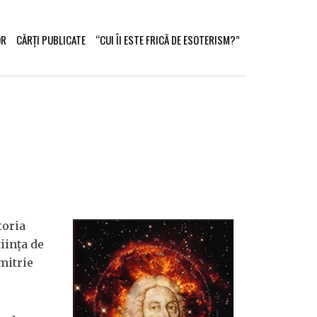
OR
CĂRȚI PUBLICATE
“CUI ÎI ESTE FRICĂ DE ESOTERISM?”
toria
iința de
mitrie