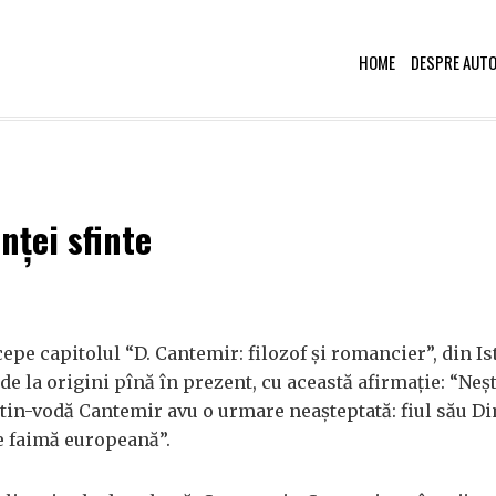
HOME
DESPRE AUT
nței sfinte
cepe capitolul “D. Cantemir: filozof și romancier”, din Is
de la origini pînă în prezent, cu această afirmație: “Neșt
ntin-vodă Cantemir avu o urmare neașteptată: fiul său Di
e faimă europeană”.