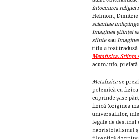
întocmirea religi
Helmont, Dimitrie
scientiae indepinge
Imaginea științei s
sfinte
sau
Imaginea 
titlu a fost tradus
Metafizica. Știința
acum.info, prefață 
Metafizica
se prezi
polemică cu fizica 
cuprinde șase părți
fizică (originea ma
universaliilor, in
legate de destinul
neoristotelismul ș
filosofică doctrina