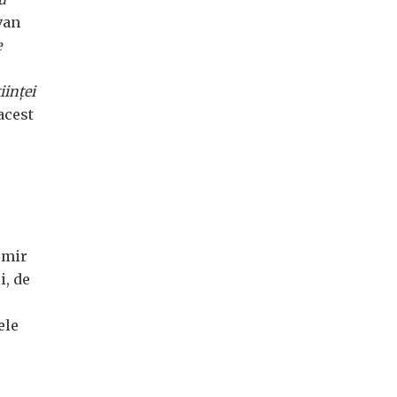
 van
e
iinței
 acest
emir
i, de
ele
e